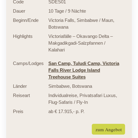
Code
SDES01
Dauer
10 Tage / 9 Nächte
Beginn/Ende
Victoria Falls, Simbabwe / Maun,
Botswana
Highlights
Victoriafälle – Okavango Delta –
Makgadikgadi-Salzpfannen /
Kalahari
Camps/Lodges
San Camp,
Tuludi Camp,
Victoria
Falls River Lodge Island
Treehouse Suites
Länder
Simbabwe
,
Botswana
Reiseart
Individualreise
,
Privatsafari Luxus
,
Flug-Safaris / Fly-In
Preis
ab € 17.915,- p. P.
zum Angebot