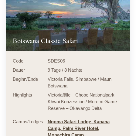
Botswana Classic Safari
Code
SDES06
Dauer
9 Tage / 8 Nächte
Beginn/Ende
Victoria Falls, Simbabwe / Maun,
Botswana
Highlights
Victoriafälle – Chobe Nationalpark –
Khwai Konzession / Moremi Game
Reserve – Okavango Delta
Camps/Lodges
Ngoma Safari Lodge,
Kanana
Camp,
Palm River Hotel,
Monachira Camp