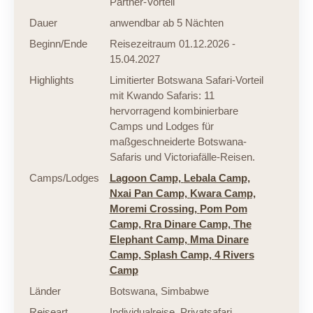
Partner-Vorteil
Dauer
anwendbar ab 5 Nächten
Beginn/Ende
Reisezeitraum 01.12.2026 -
15.04.2027
Highlights
Limitierter Botswana Safari-Vorteil
mit Kwando Safaris: 11
hervorragend kombinierbare
Camps und Lodges für
maßgeschneiderte Botswana-
Safaris und Victoriafälle-Reisen.
Camps/Lodges
Lagoon Camp,
Lebala Camp,
Nxai Pan Camp,
Kwara Camp,
Moremi Crossing,
Pom Pom
Camp,
Rra Dinare Camp,
The
Elephant Camp,
Mma Dinare
Camp,
Splash Camp,
4 Rivers
Camp
Länder
Botswana
,
Simbabwe
Reiseart
Individualreise
,
Privatsafari