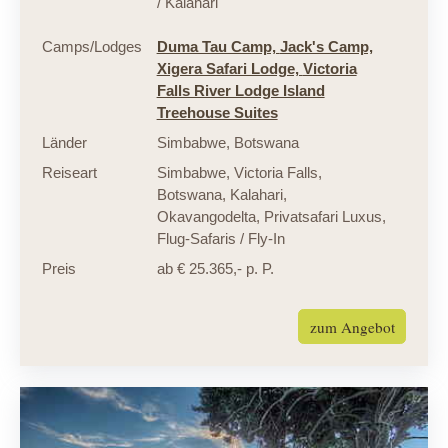
/ Kalahari
Camps/Lodges
Duma Tau Camp,
Jack's Camp,
Xigera Safari Lodge,
Victoria
Falls River Lodge Island
Treehouse Suites
Länder
Simbabwe
,
Botswana
Reiseart
Simbabwe
,
Victoria Falls
,
Botswana
,
Kalahari
,
Okavangodelta
,
Privatsafari Luxus
,
Flug-Safaris / Fly-In
Preis
ab € 25.365,- p. P.
zum Angebot