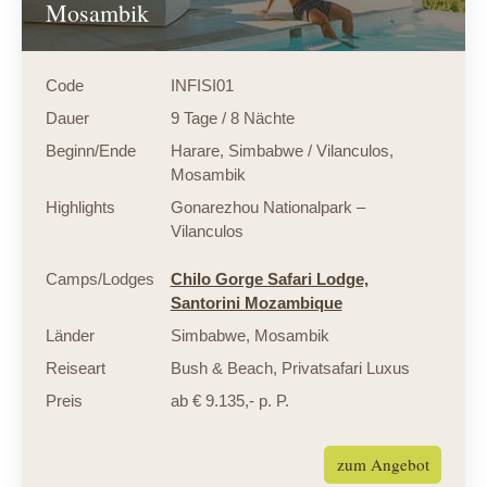
Mosambik
Code
INFISI01
Dauer
9 Tage / 8 Nächte
Beginn/Ende
Harare, Simbabwe / Vilanculos,
Mosambik
Highlights
Gonarezhou Nationalpark –
Vilanculos
Camps/Lodges
Chilo Gorge Safari Lodge,
Santorini Mozambique
Länder
Simbabwe
,
Mosambik
Reiseart
Bush & Beach
,
Privatsafari Luxus
Preis
ab € 9.135,- p. P.
zum Angebot