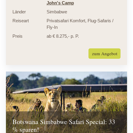
John's Camp
Länder
Simbabwe
Reiseart
Privatsafari Komfort
,
Flug-Safaris /
Fly-In
Preis
ab € 8.275,- p. P.
zum Angebot
Botswana Simbabwe Safari Special: 33
% sparen!