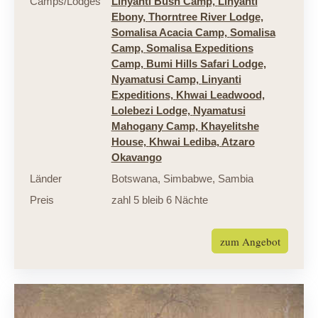
Camps/Lodges
Linyanti Bush Camp,
Linyanti
Ebony,
Thorntree River Lodge,
Somalisa Acacia Camp,
Somalisa
Camp,
Somalisa Expeditions
Camp,
Bumi Hills Safari Lodge,
Nyamatusi Camp,
Linyanti
Expeditions,
Khwai Leadwood,
Lolebezi Lodge,
Nyamatusi
Mahogany Camp,
Khayelitshe
House,
Khwai Lediba,
Atzaro
Okavango
Länder
Botswana
,
Simbabwe
,
Sambia
Preis
zahl 5 bleib 6 Nächte
zum Angebot