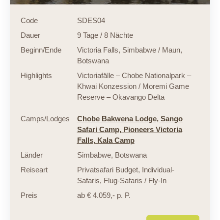
Code
SDES04
Dauer
9 Tage / 8 Nächte
Beginn/Ende
Victoria Falls, Simbabwe / Maun,
Botswana
Highlights
Victoriafälle – Chobe Nationalpark –
Khwai Konzession / Moremi Game
Reserve – Okavango Delta
Camps/Lodges
Chobe Bakwena Lodge,
Sango
Safari Camp,
Pioneers Victoria
Falls,
Kala Camp
Länder
Simbabwe
,
Botswana
Reiseart
Privatsafari Budget
,
Individual-
Safaris
,
Flug-Safaris / Fly-In
Preis
ab € 4.059,- p. P.