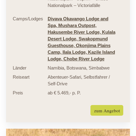
Nationalpark – Victoriafälle
Camps/Lodges
Divava Okavango Lodge and
Spa,
Mushara Outpost,
Hakusembe River Lodge,
Kulala
Desert Lodge,
Swakopmund
Guesthouse,
Okonjima Plains
Camp,
Ilala Lodge,
Kazile Island
Lodge,
Chobe River Lodge
Länder
Namibia
,
Botswana
,
Simbabwe
Reiseart
Abenteuer-Safari
,
Selbstfahrer /
Self-Drive
Preis
ab € 5.469,- p. P.
zum Angebot