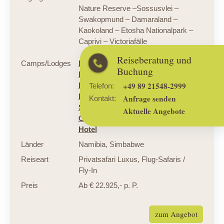
Nature Reserve –Sossusvlei –
Swakopmund – Damaraland –
Kaokoland – Etosha Nationalpark –
Caprivi – Victoriafälle
Reiseberatung und
Camps/Lodges
Nambwa Lodge,
Mowani
Buchung
Mountain Camp,
Okahirongo
+49 89 21548-2999
Elephant Lodge,
Onguma The
Telefon:
Fort,
Wolwedans Dune Camp,
Anfrage senden
Kontakt:
Swakopmund Guesthouse,
The
Aktuelle Angebote
Olive Exclusive,
Victoria Falls
Hotel
Länder
Namibia
,
Simbabwe
Reiseart
Privatsafari Luxus
,
Flug-Safaris /
Fly-In
Preis
Ab € 22.925,- p. P.
zum Angebot