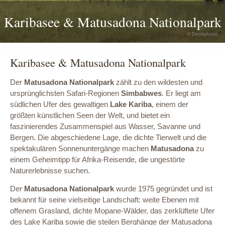
Karibasee & Matusadona Nationalpark
© Dookphoto
Karibasee & Matusadona Nationalpark
Der
Matusadona Nationalpark
zählt zu den wildesten und
ursprünglichsten Safari-Regionen
Simbabwes
. Er liegt am
südlichen Ufer des gewaltigen
Lake Kariba
, einem der
größten künstlichen Seen der Welt, und bietet ein
faszinierendes Zusammenspiel aus Wasser, Savanne und
Bergen. Die abgeschiedene Lage, die dichte Tierwelt und die
spektakulären Sonnenuntergänge machen
Matusadona
zu
einem Geheimtipp für Afrika-Reisende, die ungestörte
Naturerlebnisse suchen.
Der
Matusadona Nationalpark
wurde 1975 gegründet und ist
bekannt für seine vielseitige Landschaft: weite Ebenen mit
offenem Grasland, dichte Mopane-Wälder, das zerklüftete Ufer
des Lake Kariba sowie die steilen Berghänge der Matusadona