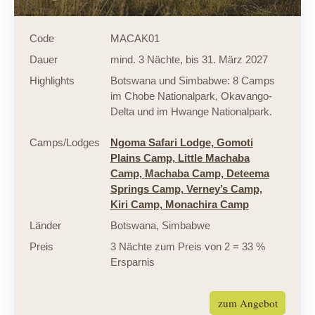
Code
MACAK01
Dauer
mind. 3 Nächte, bis 31. März 2027
Highlights
Botswana und Simbabwe: 8 Camps
im Chobe Nationalpark, Okavango-
Delta und im Hwange Nationalpark.
Camps/Lodges
Ngoma Safari Lodge,
Gomoti
Plains Camp,
Little Machaba
Camp,
Machaba Camp,
Deteema
Springs Camp,
Verney’s Camp,
Kiri Camp,
Monachira Camp
Länder
Botswana
,
Simbabwe
Preis
3 Nächte zum Preis von 2 = 33 %
Ersparnis
zum Angebot