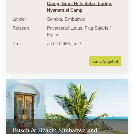
Camp,
Bumi Hills Safari Lodge,
Nyamatusi Camp
Länder
Sambia
,
Simbabwe
Reiseart
Privatsafari Luxus
,
Flug-Safaris /
Fly-In
Preis
ab € 10.669,- p. P.
zum Angebot
Busch & Beach: Simbabwe und