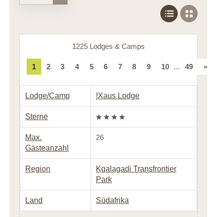
1225 Lodges & Camps
1
2
3
4
5
6
7
8
9
10
...
49
»
Lodge/Camp
!Xaus Lodge
Sterne
Max.
26
Gästeanzahl
Region
Kgalagadi Transfrontier
Park
Land
Südafrika