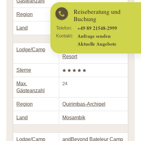
Gästeanzahl
Reiseberatung und
Region
Bazaruto-Archipel
Buchung
+49 89 21548-2999
Land
Mosambik
Telefon:
Anfrage senden
Kontakt:
Aktuelle Angebote
Lodge/Camp
Anantara Medjumbe Island
Resort
Sterne
Max.
24
Gästeanzahl
Region
Quirimbas-Archipel
Land
Mosambik
Lodge/Camp
andBeyond Bateleur Camp