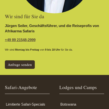
Wir sind für Sie da
Jürgen Seiler, Geschäftsführer, und die Reiseprofis von
Afrikarma Safaris
+49 89 21548-2999
Wir sind
Montag bis Freitag
von
9 bis 18 Uhr
für Sie da.
Anfrage senden
Safari-Angebote
Lodges und Camps
Limitierte Safari-Specials
Botswana