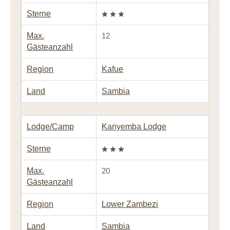
Sterne
Max.
12
Gästeanzahl
Region
Kafue
Land
Sambia
Lodge/Camp
Kanyemba Lodge
Sterne
Max.
20
Gästeanzahl
Region
Lower Zambezi
Land
Sambia