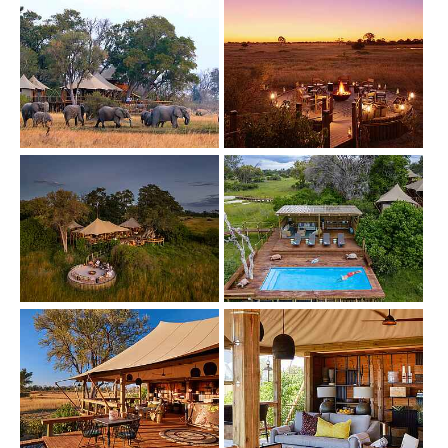
Show larger version
Show larger version
Show larger version
Show larger version
Show larger version
Show larger version