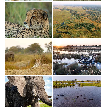
Show larger version
Show larger version
Show larger version
Show larger version
Show larger version
Show larger version