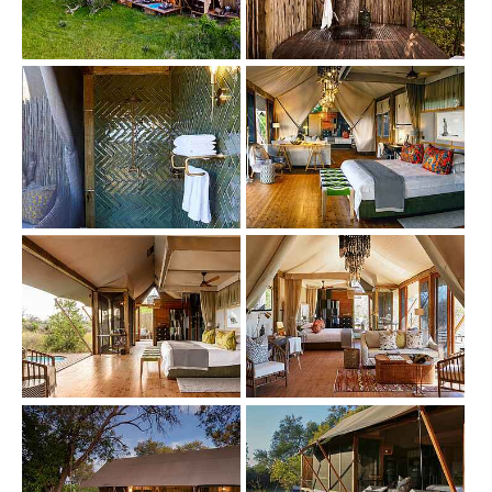
Show larger version
Show larger version
Show larger version
Show larger version
Show larger version
Show larger version