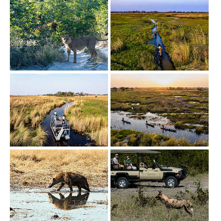
Show larger version
Show larger version
Show larger version
Show larger version
Show larger version
Show larger version