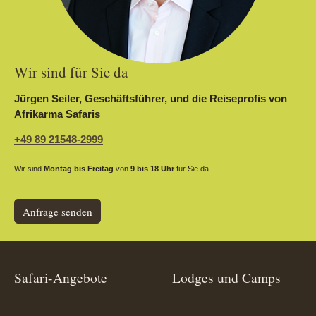
Wir sind für Sie da
Jürgen Seiler, Geschäftsführer, und die Reiseprofis von
Afrikarma Safaris
+49 89 21548-2999
Wir sind
Montag bis Freitag
von
9 bis 18 Uhr
für Sie da.
Anfrage senden
Safari-Angebote
Lodges und Camps