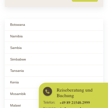
Botswana
Namibia
Sambia
Simbabwe
Tansania
Kenia
Reiseberatung und
Mosambik
Buchung
+49 89 21548-2999
Telefon:
Malawi