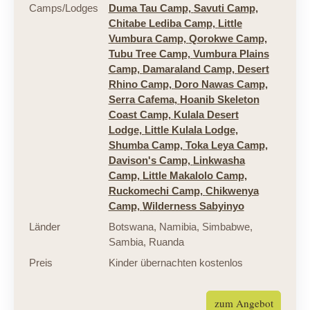
Camps/Lodges
Duma Tau Camp,
Savuti Camp,
Chitabe Lediba Camp,
Little
Vumbura Camp,
Qorokwe Camp,
Tubu Tree Camp,
Vumbura Plains
Camp,
Damaraland Camp,
Desert
Rhino Camp,
Doro Nawas Camp,
Serra Cafema,
Hoanib Skeleton
Coast Camp,
Kulala Desert
Lodge,
Little Kulala Lodge,
Shumba Camp,
Toka Leya Camp,
Davison's Camp,
Linkwasha
Camp,
Little Makalolo Camp,
Ruckomechi Camp,
Chikwenya
Camp,
Wilderness Sabyinyo
Länder
Botswana
,
Namibia
,
Simbabwe
,
Sambia
,
Ruanda
Preis
Kinder übernachten kostenlos
zum Angebot