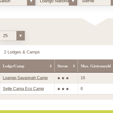
Gabun
▾
Loango Nationalpark
▾
Sterne
25
▾
2 Lodges & Camps
Lodge/Camp
Sterne
Max. Gästeanzahl
16
Loango Savannah Camp
8
Sette Cama Eco Camp