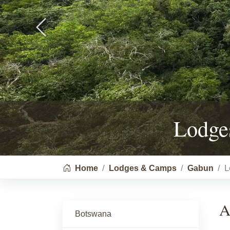
Previous
Lodge
You are here:
L
Home
Lodges & Camps
Gabun
A
Botswana