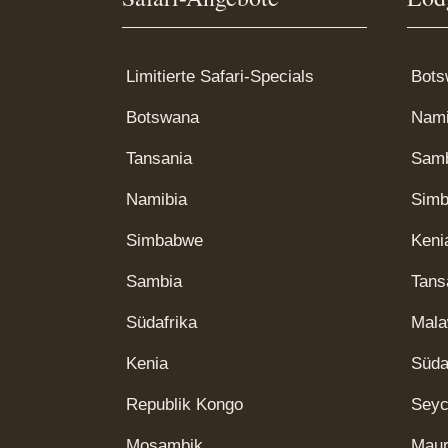
Limitierte Safari-Specials
Bots
Botswana
Nami
Tansania
Sam
Namibia
Sim
Simbabwe
Keni
Sambia
Tans
Südafrika
Mala
Kenia
Süda
Republik Kongo
Seyc
Mosambik
Maur