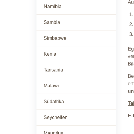
Au
Namibia
Sambia
Simbabwe
Eg
Kenia
ve
Bi
Tansania
Be
er
Malawi
un
Südafrika
Te
E-
Seychellen
Mauritius