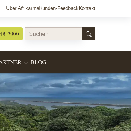
Über Afrikarma
Kunden-Feedback
Kontakt
48-2999
ARTNER
BLOG
EARTEN"
BMENU FOR "LÄNDERINFOS"
SUBMENU FOR "PARTNER"