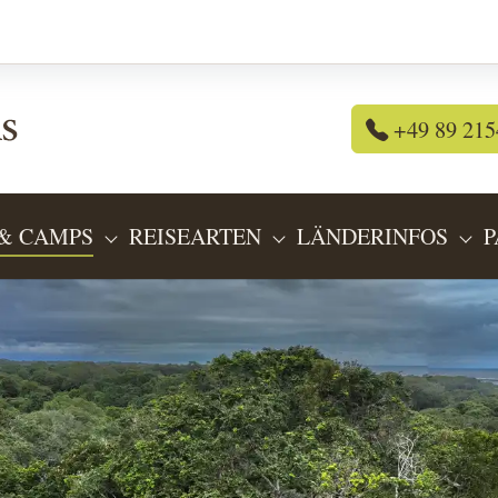
+49 89 215
& CAMPS
REISEARTEN
LÄNDERINFOS
P
OR "REISEANGEBOTE"
SUBMENU FOR "LODGES & CAMPS"
SUBMENU FOR "REIS
SU