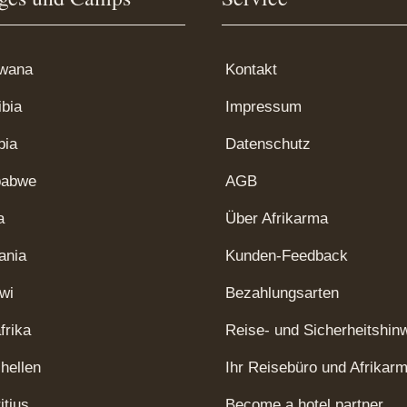
wana
Kontakt
bia
Impressum
bia
Datenschutz
babwe
AGB
a
Über Afrikarma
ania
Kunden-Feedback
wi
Bezahlungsarten
frika
Reise- und Sicherheitshin
hellen
Ihr Reisebüro und Afrikar
itius
Become a hotel partner