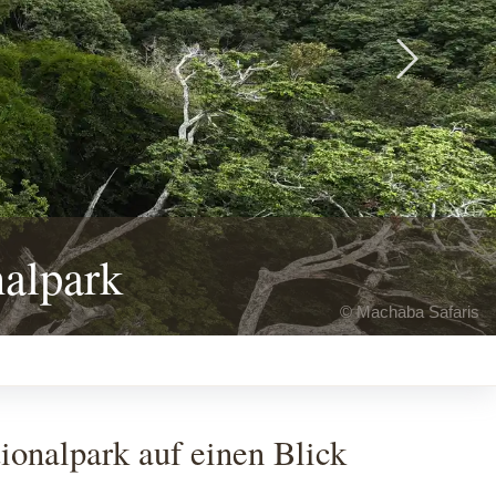
Next
alpark
© Machaba Safaris
onalpark auf einen Blick