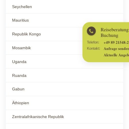
Seychellen
Mauritius
Reiseberatung und
Buchung
Republik Kongo
+49 89 21548-2999
Telefon:
Mosambik
Anfrage senden
Kontakt:
Aktuelle Angebote
Uganda
Ruanda
Gabun
Äthiopien
Zentralafrikanische Republik