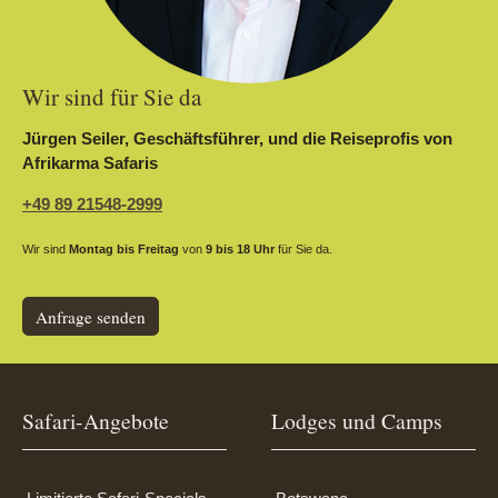
Wir sind für Sie da
Jürgen Seiler, Geschäftsführer, und die Reiseprofis von
Afrikarma Safaris
+49 89 21548-2999
Wir sind
Montag bis Freitag
von
9 bis 18 Uhr
für Sie da.
Anfrage senden
Safari-Angebote
Lodges und Camps