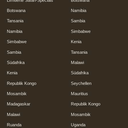
Limitierte Safari-Specials
Botswana
Botswana
Namibia
Tansania
Sambia
Namibia
Simbabwe
Simbabwe
Kenia
Sambia
Tansania
Südafrika
Malawi
Kenia
Südafrika
Republik Kongo
Seychellen
Mosambik
Mauritius
Madagaskar
Republik Kongo
Malawi
Mosambik
Ruanda
Uganda