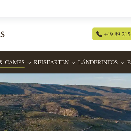
+49 89 215
& CAMPS
REISEARTEN
LÄNDERINFOS
P
OR "REISEANGEBOTE"
SUBMENU FOR "LODGES & CAMPS"
SUBMENU FOR "REIS
SU