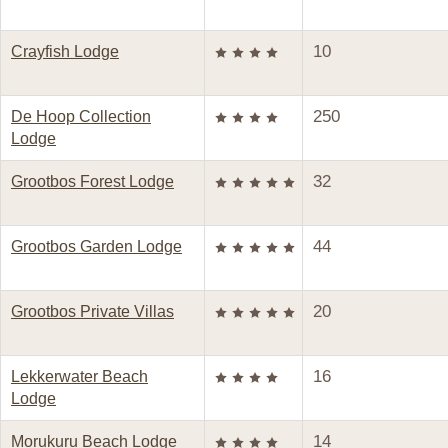
10
Crayfish Lodge
250
De Hoop Collection
Lodge
32
Grootbos Forest Lodge
44
Grootbos Garden Lodge
20
Grootbos Private Villas
16
Lekkerwater Beach
Lodge
14
Morukuru Beach Lodge