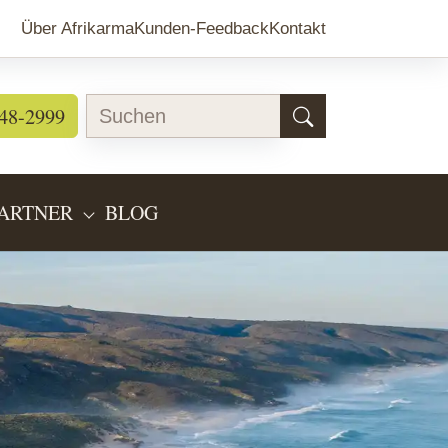
Über Afrikarma
Kunden-Feedback
Kontakt
48-2999
ARTNER
BLOG
EARTEN"
BMENU FOR "LÄNDERINFOS"
SUBMENU FOR "PARTNER"