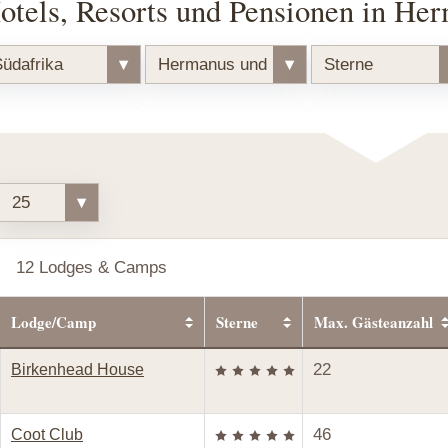
otels, Resorts und Pensionen in H
üdafrika
▾
Hermanus und Umgebung
▾
Sterne
25
▾
12 Lodges & Camps
Lodge/Camp
Sterne
Max. Gästeanzahl
22
Birkenhead House
46
Coot Club