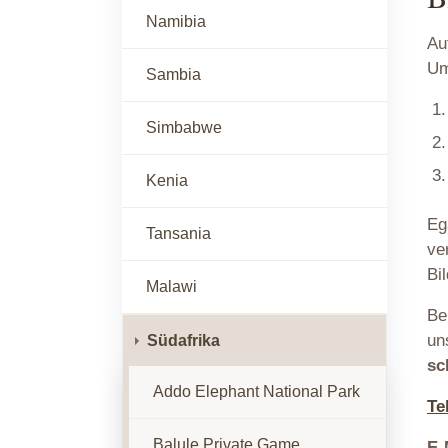
Namibia
Au
Um
Sambia
Simbabwe
Kenia
Eg
Tansania
ve
Bi
Malawi
Be
un
Südafrika
sc
Addo Elephant National Park
Te
Balule Private Game
E-