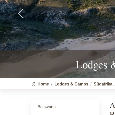
Previous
Lodges 
You are here:
Home
Lodges & Camps
Südafrika
A
Botswana
B