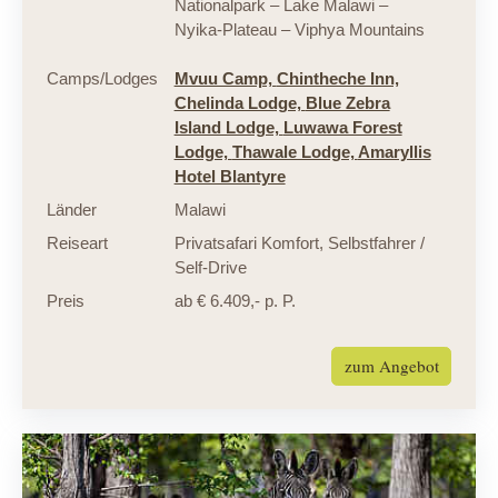
Nationalpark – Lake Malawi –
Nyika-Plateau – Viphya Mountains
Camps/Lodges
Mvuu Camp,
Chintheche Inn,
Chelinda Lodge,
Blue Zebra
Island Lodge,
Luwawa Forest
Lodge,
Thawale Lodge,
Amaryllis
Hotel Blantyre
Länder
Malawi
Reiseart
Privatsafari Komfort
,
Selbstfahrer /
Self-Drive
Preis
ab € 6.409,- p. P.
zum Angebot