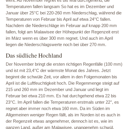
weht. Ab November regnet es bis Mai durchgehend, die
Temperaturen fallen langsam So hat es im Dezember und
Januar über 25°C bei 220-260 mm Niederschlag, während die
Temperaturen von Februar bis April auf etwa 24°C fallen.
Nachdem die Niederschläge im Februar auf knapp 200 mm
fallen, folgt am Malawisee der Höhepunkt der Regenzeit erst
im März wenn es über 300 mm regnet. Und auch im April
liegen die Niederschlagswerte noch bei über 270 mm.
Das südliche Hochland
Der November bringt die ersten richtigen Regenfälle (100 mm)
und ist mit 23,4°C der wärmste Monat des Jahres. Jetzt
beginnt die schwüle Zeit, vor allem in den Folgemonaten bis
April ist die Luftfeuchtigkeit hoch. Die Regenmenge steigt auf
215 und 260 mm im Dezember und Januar und liegt im
Februar bei etwa 210 mm. Es hat durchgehend etwa 22 bis
23°C. Im April fallen die Temperaturen erstmals unter 22°, es
regnet aber immer noch etwa 160 mm. Da im Süden im
Allgemeinen weniger Regen fällt, als im Norden ist es auch in
der Regenzeit etwas angenehmer, dennoch ist es, wie im
ganzen Land, außer am Malawisee, unangenehm schwül.