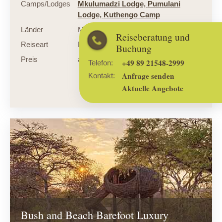
Camps/Lodges
Mkulumadzi Lodge,
Pumulani
Lodge,
Kuthengo Camp
Länder
Malawi
Reiseberatung und
Reiseart
Privatsafari Komfort
Buchung
Preis
ab € 4.595,- p. P.
+49 89 21548-2999
Telefon:
Anfrage senden
Kontakt:
Aktuelle Angebote
zum Angebot
Bush and Beach Barefoot Luxury