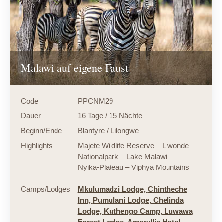
Malawi auf eigene Faust
Code
PPCNM29
Dauer
16 Tage / 15 Nächte
Beginn/Ende
Blantyre / Lilongwe
Highlights
Majete Wildlife Reserve – Liwonde
Nationalpark – Lake Malawi –
Nyika-Plateau – Viphya Mountains
Camps/Lodges
Mkulumadzi Lodge,
Chintheche
Inn,
Pumulani Lodge,
Chelinda
Lodge,
Kuthengo Camp,
Luwawa
Forest Lodge,
Amaryllis Hotel