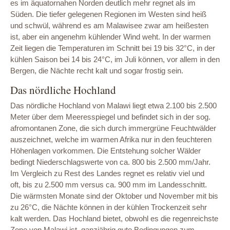
es im äquatornahen Norden deutlich mehr regnet als im
Süden. Die tiefer gelegenen Regionen im Westen sind heiß
und schwül, während es am Malawisee zwar am heißesten
ist, aber ein angenehm kühlender Wind weht. In der warmen
Zeit liegen die Temperaturen im Schnitt bei 19 bis 32°C, in der
kühlen Saison bei 14 bis 24°C, im Juli können, vor allem in den
Bergen, die Nächte recht kalt und sogar frostig sein.
Das nördliche Hochland
Das nördliche Hochland von Malawi liegt etwa 2.100 bis 2.500
Meter über dem Meeresspiegel und befindet sich in der sog.
afromontanen Zone, die sich durch immergrüne Feuchtwälder
auszeichnet, welche im warmen Afrika nur in den feuchteren
Höhenlagen vorkommen. Die Entstehung solcher Wälder
bedingt Niederschlagswerte von ca. 800 bis 2.500 mm/Jahr.
Im Vergleich zu Rest des Landes regnet es relativ viel und
oft, bis zu 2.500 mm versus ca. 900 mm im Landesschnitt.
Die wärmsten Monate sind der Oktober und November mit bis
zu 26°C, die Nächte können in der kühlen Trockenzeit sehr
kalt werden. Das Hochland bietet, obwohl es die regenreichste
Zone von Malawi ist, ganzjährig gute Bedingungen zum