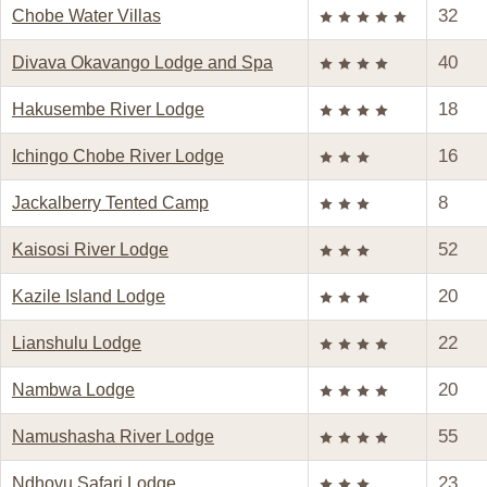
32
Chobe Water Villas
40
Divava Okavango Lodge and Spa
18
Hakusembe River Lodge
16
Ichingo Chobe River Lodge
8
Jackalberry Tented Camp
52
Kaisosi River Lodge
20
Kazile Island Lodge
22
Lianshulu Lodge
20
Nambwa Lodge
55
Namushasha River Lodge
23
Ndhovu Safari Lodge