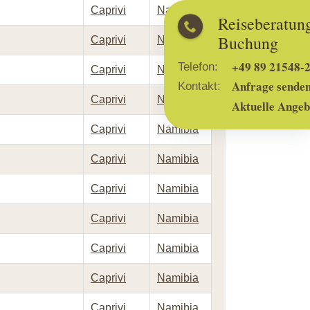
Caprivi
Namibia
Reiseberatung und
Buchung
Caprivi
Namibia
+49 89 21548-2999
Telefon:
Caprivi
Namibia
Anfrage senden
Kontakt:
Caprivi
Namibia
Aktuelle Angebote
Caprivi
Namibia
Caprivi
Namibia
Caprivi
Namibia
Caprivi
Namibia
Caprivi
Namibia
Caprivi
Namibia
Caprivi
Namibia