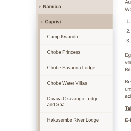
Au
Namibia
We
Caprivi
Camp Kwando
Chobe Princess
Eg
ve
Chobe Savanna Lodge
Bi
Be
Chobe Water Villas
un
sc
Divava Okavango Lodge
and Spa
Te
Hakusembe River Lodge
E-