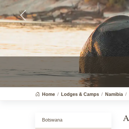
Previous
You are here:
Home
Lodges & Camps
Namibia
A
Botswana