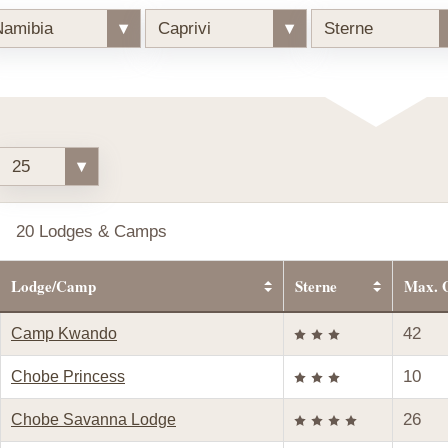
Namibia
▾
Caprivi
▾
Sterne
25
▾
20 Lodges & Camps
Lodge/Camp
Sterne
Max. 
42
Camp Kwando
10
Chobe Princess
26
Chobe Savanna Lodge