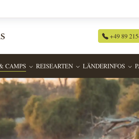
+49 89 215
& CAMPS
REISEARTEN
LÄNDERINFOS
P
OR "REISEANGEBOTE"
SUBMENU FOR "LODGES & CAMPS"
SUBMENU FOR "REIS
SU