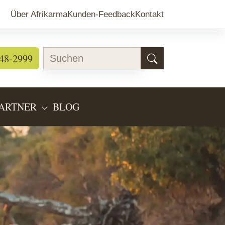
Über Afrikarma
Kunden-Feedback
Kontakt
48-2999
ARTNER
BLOG
EARTEN"
BMENU FOR "LÄNDERINFOS"
SUBMENU FOR "PARTNER"