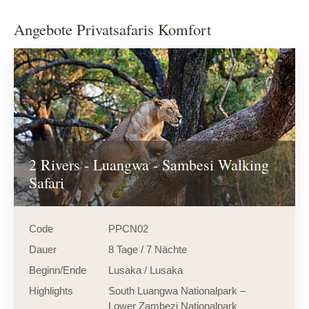
Angebote Privatsafaris Komfort
2 Rivers - Luangwa - Sambesi Walking
Safari
Code
PPCN02
Dauer
8 Tage / 7 Nächte
Beginn/Ende
Lusaka / Lusaka
Highlights
South Luangwa Nationalpark –
Lower Zambezi Nationalpark