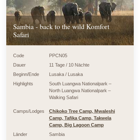
Sambia - back to the wild Komfort
Safari
Code
PPCN05
Dauer
11 Tage / 10 Nächte
Beginn/Ende
Lusaka / Lusaka
Highlights
South Luangwa Nationalpark –
North Luangwa Nationalpark –
Walking Safari
Camps/Lodges
Chikoko Tree Camp,
Mwaleshi
Camp,
Tafika Camp,
Takwela
Camp,
Big Lagoon Camp
Länder
Sambia