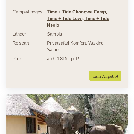
Camps/Lodges
Time + Tide Chongwe Camp,
Time + Tide Luwi,
Time + Tide
Nsolo
Länder
Sambia
Reiseart
Privatsafari Komfort
,
Walking
Safaris
Preis
ab € 4.819,- p. P.
zum Angebot