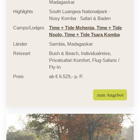
Madagaskar
Highlights
South Luangwa Nationalpark ·
Nosy Komba · Safari & Baden
Camps/Lodges
Time + Tide Mchenja,
Time + Tide
Nsolo,
Time + Tide Tsara Komba
Länder
Sambia
,
Madagaskar
Reiseart
Bush & Beach
,
Individualreise
,
Privatsafari Komfort
,
Flug-Safaris /
Fly-In
Preis
ab € 6.529,- p. P.
zum Angebot