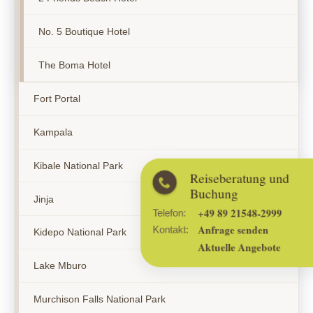
No. 5 Boutique Hotel
The Boma Hotel
Fort Portal
Kampala
Kibale National Park
Reiseberatung und
Buchung
Jinja
+49 89 21548-2999
Telefon:
Anfrage senden
Kontakt:
Kidepo National Park
Aktuelle Angebote
Lake Mburo
Murchison Falls National Park