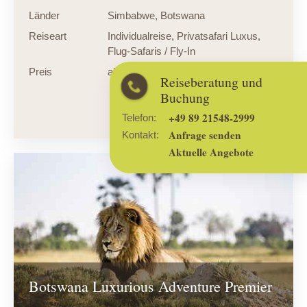
Länder
Simbabwe
,
Botswana
Reiseart
Individualreise
,
Privatsafari Luxus
,
Flug-Safaris / Fly-In
Preis
ab € 17.915,- p. P.
Reiseberatung und
Buchung
zum Angebot
+49 89 21548-2999
Telefon:
Anfrage senden
Kontakt:
Aktuelle Angebote
Botswana Luxurious Adventure Premier