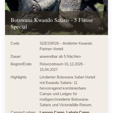
Botswana Kwando Safaris - 5 Flüsse
Special
Code
SDES5R26 – limitierter Kwando
Partner-Vorteil
Dauer
anwendbar ab 5 Nächten
Beginn/Ende
Reisezeitraum 01.12.2026 -
15.04.2027
Highlights
Limitierter Botswana Safari-Vorteil
mit Kwando Safaris: 11
hervorragend kombinierbare
Camps und Lodges für
maßgeschneiderte Botswana-
Safaris und Victoriafälle-Reisen.
Camps/Lodges
Lagoon Camp,
Lebala Camp,