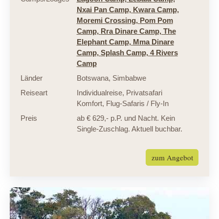
Nxai Pan Camp,
Kwara Camp,
Moremi Crossing,
Pom Pom
Camp,
Rra Dinare Camp,
The
Elephant Camp,
Mma Dinare
Camp,
Splash Camp,
4 Rivers
Camp
Länder
Botswana
,
Simbabwe
Reiseart
Individualreise
,
Privatsafari
Komfort
,
Flug-Safaris / Fly-In
Preis
ab € 629,- p.P. und Nacht. Kein
Single-Zuschlag. Aktuell buchbar.
zum Angebot