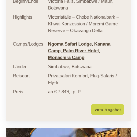
Beginn/Ende
Victoria Falls, Simbabwe / Maun,
Botswana
Highlights
Victoriafälle – Chobe Nationalpark –
Khwai Konzession / Moremi Game
Reserve – Okavango Delta
Camps/Lodges
Ngoma Safari Lodge,
Kanana
Camp,
Palm River Hotel,
Monachira Camp
Länder
Simbabwe
,
Botswana
Reiseart
Privatsafari Komfort
,
Flug-Safaris /
Fly-In
Preis
ab € 7.849,- p. P.
zum Angebot