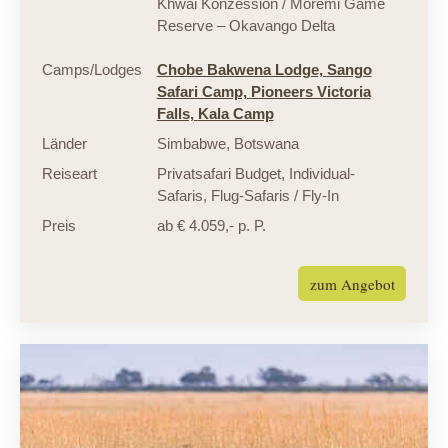
Khwai Konzession / Moremi Game
Reserve – Okavango Delta
Camps/Lodges
Chobe Bakwena Lodge,
Sango
Safari Camp,
Pioneers Victoria
Falls,
Kala Camp
Länder
Simbabwe
,
Botswana
Reiseart
Privatsafari Budget
,
Individual-
Safaris
,
Flug-Safaris / Fly-In
Preis
ab € 4.059,- p. P.
zum Angebot