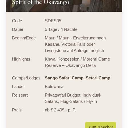
Spirit of the Okavango
Code
SDES05
Dauer
5 Tage / 4 Nächte
Beginn/Ende
Maun / Maun - Erweiterung nach
Kasane, Victoria Falls oder
Livingstone auf Anfrage möglich
Highlights
Khwai Konzession / Moremi Game
Reserve – Okavango Delta
Camps/Lodges
Sango Safari Camp,
Setari Camp
Länder
Botswana
Reiseart
Privatsafari Budget
,
Individual-
Safaris
,
Flug-Safaris / Fly-In
Preis
ab € 2.409,- p. P.
zum Angebot