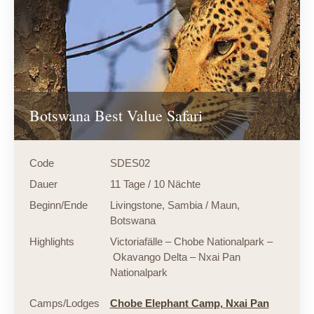
Botswana Best Value Safari
Code
SDES02
Dauer
11 Tage / 10 Nächte
Beginn/Ende
Livingstone, Sambia / Maun,
Botswana
Highlights
Victoriafälle – Chobe Nationalpark –
Okavango Delta – Nxai Pan
Nationalpark
Camps/Lodges
Chobe Elephant Camp,
Nxai Pan