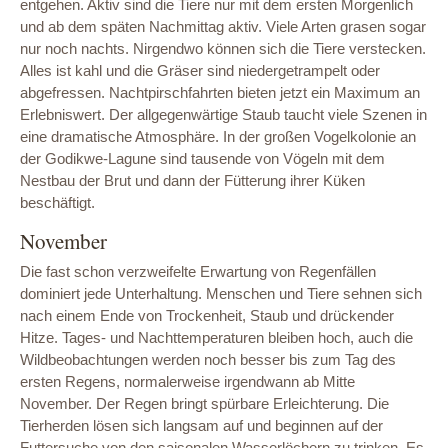
entgehen. Aktiv sind die Tiere nur mit dem ersten Morgenlich
und ab dem späten Nachmittag aktiv. Viele Arten grasen sogar
nur noch nachts. Nirgendwo können sich die Tiere verstecken.
Alles ist kahl und die Gräser sind niedergetrampelt oder
abgefressen. Nachtpirschfahrten bieten jetzt ein Maximum an
Erlebniswert. Der allgegenwärtige Staub taucht viele Szenen in
eine dramatische Atmosphäre. In der großen Vogelkolonie an
der Godikwe-Lagune sind tausende von Vögeln mit dem
Nestbau der Brut und dann der Fütterung ihrer Küken
beschäftigt.
November
Die fast schon verzweifelte Erwartung von Regenfällen
dominiert jede Unterhaltung. Menschen und Tiere sehnen sich
nach einem Ende von Trockenheit, Staub und drückender
Hitze. Tages- und Nachttemperaturen bleiben hoch, auch die
Wildbeobachtungen werden noch besser bis zum Tag des
ersten Regens, normalerweise irgendwann ab Mitte
November. Der Regen bringt spürbare Erleichterung. Die
Tierherden lösen sich langsam auf und beginnen auf der
Futtersuche von den saisonalen Wasserlöchern zu trinken. Es