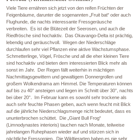
Viele Tiere ernähren sich jetzt von den reifen Früchten der
Feigenbäume, darunter die sogenannten „Fruit bat“ oder auch
Flughunde, die nachts interessante Fressgeräusche
verbreiten. Es ist die Blütezeit der Seerosen, und auch die
Riedfrösche sind hochaktiv. Das Okavango-Delta ist prächtig,
lebendig und geräuschvoll. Wegen der Niederschläge
durchlaufen sehr viel Pflanzen eine aktive Wachstumsphase.
Schmetterlinge, Vögel, Frösche und all die eher kleinen Tiere
sind hochaktiv und bieten dem interessierten Blick mehr als
sonst im Jahr. Der Regen fällt weiterhin in mächtigen
Nachmittagsgewittern und gewaltigem Donnergrollen und
großem Wolkendrama am Himmel. Die Temperaturen können
auf bis zu 40° ansteigen und liegen im Schnitt über 30°, nachts
bei über 20°. Im Februar kann es sowohl sehr trockene als
auch sehr feuchte Phasen geben, auch wenn feucht mit Blick
auf die jährliche Niederschlagsmenge nicht bedeutet, dass es
ununterbrochen schüttet. Die „Giant Bull Frog“
(Limnodynastes interioris) tauchen nach Monate, teilweise
jahrelangen Ruhephasen wieder auf und stürzen sich in
nächtliche Fressorgien. Die Wildtierarten haben es nie sehr