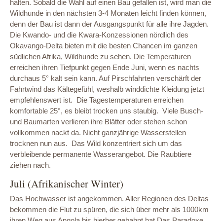
halten. Sobald die Wahl auf einen Bau gefallen ist, wird man die
Wildhunde in den nächsten 3-4 Monaten leicht finden können,
denn der Bau ist dann der Ausgangspunkt für alle ihre Jagden.
Die Kwando- und die Kwara-Konzessionen nördlich des
Okavango-Delta bieten mit die besten Chancen im ganzen
südlichen Afrika, Wildhunde zu sehen. Die Temperaturen
erreichen ihren Tiefpunkt gegen Ende Juni, wenn es nachts
durchaus 5° kalt sein kann. Auf Pirschfahrten verschärft der
Fahrtwind das Kältegefühl, weshalb winddichte Kleidung jetzt
empfehlenswert ist. Die Tagestemperaturen erreichen
komfortable 25°, es bleibt trocken uns staubig. Viele Busch-
und Baumarten verlieren ihre Blätter oder stehen schon
vollkommen nackt da. Nicht ganzjährige Wasserstellen
trocknen nun aus. Das Wild konzentriert sich um das
verbleibende permanente Wasserangebot. Die Raubtiere
ziehen nach.
Juli (Afrikanischer Winter)
Das Hochwasser ist angekommen. Aller Regionen des Deltas
bekommen die Flut zu spüren, die sich über mehr als 1000km
ihren Weg aus Angola bis hierher gebahnt hat.Das Paradoxe