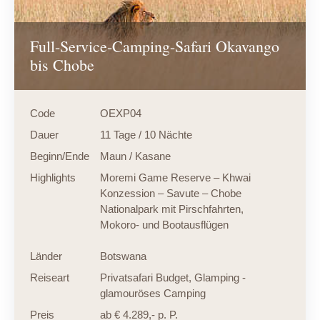
Full-Service-Camping-Safari Okavango
bis Chobe
Code
OEXP04
Dauer
11 Tage / 10 Nächte
Beginn/Ende
Maun / Kasane
Highlights
Moremi Game Reserve – Khwai
Konzession – Savute – Chobe
Nationalpark mit Pirschfahrten,
Mokoro- und Bootausflügen
Länder
Botswana
Reiseart
Privatsafari Budget
,
Glamping -
glamouröses Camping
Preis
ab € 4.289,- p. P.