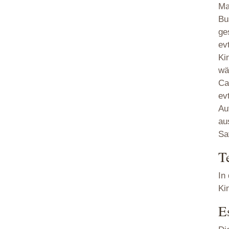
Ma
Bu
ge
ev
Ki
wä
Ca
ev
Au
au
Sa
T
In
Ki
E