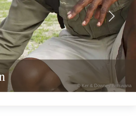
Next
n
© Ker & Downey Botswana