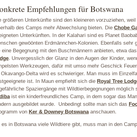
onkrete Empfehlungen für Botswana
e größeren Unterkünfte sind den kleineren vorzuziehen, weil 
nerhalb des Camps mehr Abwechslung bieten. Die
Chobe G
eigneten Unterkünften. In der Kalahari sind es Planet Bao
nschen gewöönten Erdmännchen-Kolonien. Ebenfalls sehr g
e eine Begegnung mit den Buschmännern anbieten, etwa da
dge
. Unvergesslich der Glanz in den Augen der Kinder, we
mpelsten Werkzeugen, dafür mit umso mehr Geschick Feue
 Okavango-Delta wird es schwieriger. Man muss im Einzelfa
stgeeignete ist. In Maun empfiehlt sich die
Royal Tree Lodg
gefährliche Spaziergänge mit Wildtierbegegnungen möglich si
diba
ist ein kinderfreundliches Camp, in dem sogar das Ma
ndern ausgebildet wurde. Unbedingt sollte man sich das
Fo
ogramm von
Ker & Downey Botswana
anschauen.
 es in Botswana viele Wildtiere gibt, muss man in den Camp