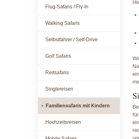
Hi
Flug-Safaris / Fly-In
Walking Safaris
Selbstfahrer / Self-Drive
Golf Safaris
We
Na
Reitsafaris
ei
me
Singlereisen
S
Familiensafaris mit Kindern
Be
fü
Hochzeitsreisen
ei
re
un
Mobile Safaris