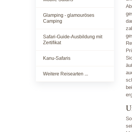
Ab
ge
Glamping - glamouröses
da
Camping
za
ge
Safari-Guide-Ausbildung mit
Zertifikat
Re
Pr
Si
Kanu-Safaris
äu
au
Weitere Reisearten ...
sc
be
er
U
So
se