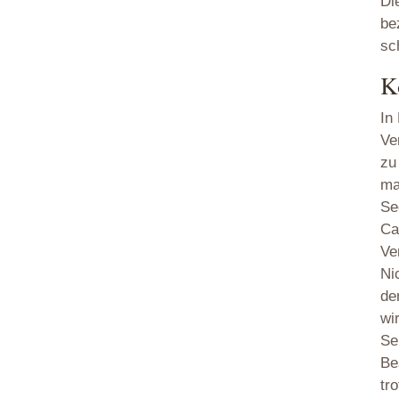
Di
be
sc
K
In
Ve
zu
ma
Se
Ca
Ve
Ni
de
wi
Se
Be
tr