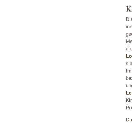
K
Di
in
ge
Me
di
Lo
si
Im
be
un
Le
Ki
Pr
Da