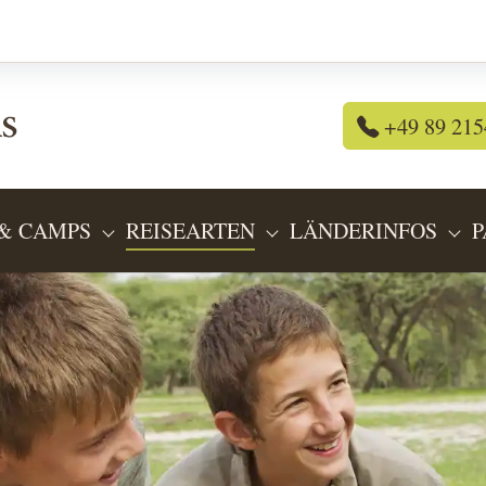
+49 89 215
& CAMPS
REISEARTEN
LÄNDERINFOS
P
OR "REISEANGEBOTE"
SUBMENU FOR "LODGES & CAMPS"
SUBMENU FOR "REIS
SU