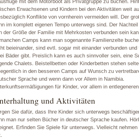
usflüge mit dem Motorboot als Privatgruppe zu buchen. Hinte
ischen Erwachsenen und Kindern bei den Aktivitäten weit 
esbezüglich Konflikte von vornherein vermeiden will. Der große
nn im komplett eigenen Tempo unterwegs sind. Der Nachteil i
n der Größe der Familie mit Mehrkosten verbunden sein kan
 manchen Camps kann man sogenannte Familienzelte buchen
cht beieinander, sind evtl. sogar mit einander verbunden und 
ei Bäder gibt. Preislich kann es auch sinnvoller sein, eine 
egende Chalets. Beistellbetten oder Kinderbetten stehen selt
legentlich in den besseren Camps auf Wunsch zu vertretbare
utscher Sprache und wenn dann vor Allem in Namibia.
terkunftsermäßigungen für Kinder, vor allem in entlegeneren
nterhaltung und Aktivitäten
rgen Sie dafür, dass Ihre Kinder sich unterwegs beschäftige
nn man nur selten Bücher in deutscher Sprache kaufen. Hö
eignet. Erfinden Sie Spiele für unterwegs. Vielleicht nehme
.