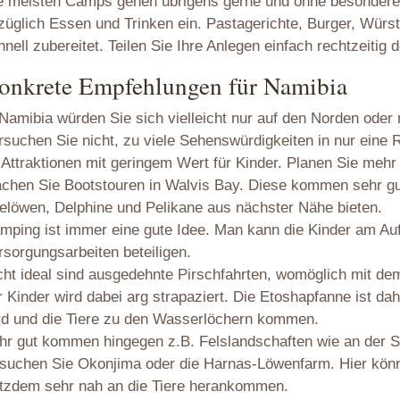
e meisten Camps gehen übrigens gerne und ohne besondere
züglich Essen und Trinken ein. Pastagerichte, Burger, Würs
hnell zubereitet. Teilen Sie Ihre Anlegen einfach rechtzeit
onkrete Empfehlungen für Namibia
 Namibia würden Sie sich vielleicht nur auf den Norden ode
rsuchen Sie nicht, zu viele Sehenswürdigkeiten in nur eine
 Attraktionen mit geringem Wert für Kinder. Planen Sie meh
chen Sie Bootstouren in Walvis Bay. Diese kommen sehr gut
elöwen, Delphine und Pelikane aus nächster Nähe bieten.
mping ist immer eine gute Idee. Man kann die Kinder am Auf
rsorgungsarbeiten beteiligen.
cht ideal sind ausgedehnte Pirschfahrten, womöglich mit de
r Kinder wird dabei arg strapaziert. Die Etoshapfanne ist 
rd und die Tiere zu den Wasserlöchern kommen.
hr gut kommen hingegen z.B. Felslandschaften wie an der 
suchen Sie Okonjima oder die Harnas-Löwenfarm. Hier könn
otzdem sehr nah an die Tiere herankommen.