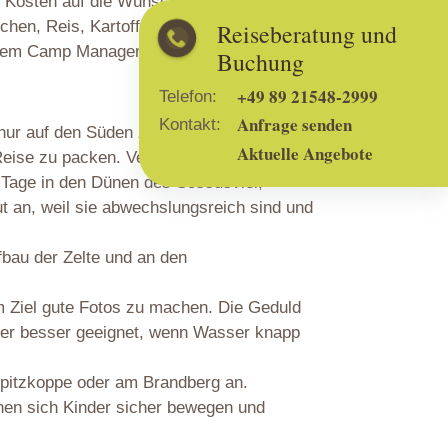
 Kosten auf die Wünsche der Kinder
tchen, Reis, Kartoffeln sind je nach Wunsch
Reiseberatung und
ig dem Camp Management mit.
Buchung
+49 89 21548-2999
Telefon:
Anfrage senden
Kontakt:
r nur auf den Süden zu beschränken.
Aktuelle Angebote
 Reise zu packen. Vermeiden Sie Abstecher
r Tage in den Dünen des Sossusvlei,
 an, weil sie abwechslungsreich sind und
bau der Zelte und an den
m Ziel gute Fotos zu machen. Die Geduld
daher besser geeignet, wenn Wasser knapp
Spitzkoppe oder am Brandberg an.
en sich Kinder sicher bewegen und