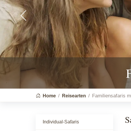
Previous
You are here:
Familiensafaris m
Home
Reisearten
S
Individual-Safaris