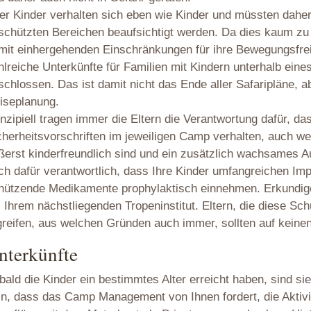
er Kinder verhalten sich eben wie Kinder und müssten dahe
schützten Bereichen beaufsichtigt werden. Da dies kaum zu 
mit einhergehenden Einschränkungen für ihre Bewegungsfrei
hlreiche Unterkünfte für Familien mit Kindern unterhalb ein
schlossen. Das ist damit nicht das Ende aller Safaripläne, ab
iseplanung.
inzipiell tragen immer die Eltern die Verantwortung dafür, d
cherheitsvorschriften im jeweiligen Camp verhalten, auch w
ßerst kinderfreundlich sind und ein zusätzlich wachsames Au
ch dafür verantwortlich, dass Ihre Kinder umfangreichen Im
hützende Medikamente prophylaktisch einnehmen. Erkundigen
i Ihrem nächstliegenden Tropeninstitut. Eltern, die diese S
greifen, aus welchen Gründen auch immer, sollten auf keinen 
nterkünfte
bald die Kinder ein bestimmtes Alter erreicht haben, sind 
in, dass das Camp Management von Ihnen fordert, die Aktivit