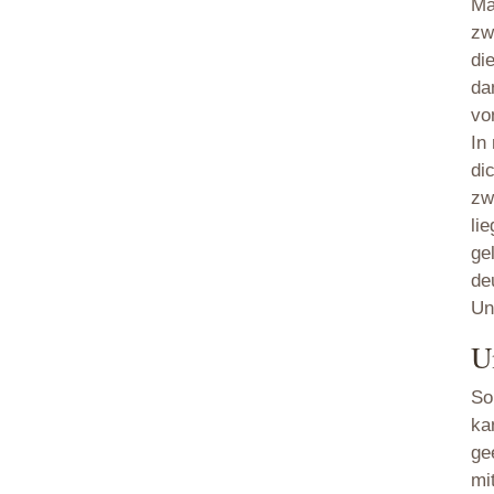
Ma
zw
di
da
vo
In
di
zw
li
ge
de
Un
U
So
ka
ge
mit