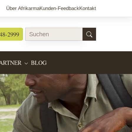
Über Afrikarma
Kunden-Feedback
Kontakt
48-2999
ARTNER
BLOG
EARTEN"
BMENU FOR "LÄNDERINFOS"
SUBMENU FOR "PARTNER"