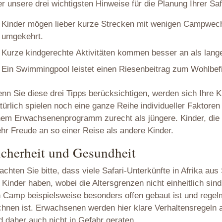
er unsere drei wichtigsten Hinweise für die Planung Ihrer Saf
Kinder mögen lieber kurze Strecken mit wenigen Campwechs
umgekehrt.
Kurze kindgerechte Aktivitäten kommen besser an als lang
Ein Swimmingpool leistet einen Riesenbeitrag zum Wohlbefi
nn Sie diese drei Tipps berücksichtigen, werden sich Ihre K
türlich spielen noch eine ganze Reihe individueller Faktore
nem Erwachsenenprogramm zurecht als jüngere. Kinder, die si
hr Freude an so einer Reise als andere Kinder.
icherheit und Gesundheit
achten Sie bitte, dass viele Safari-Unterkünfte in Afrika a
r Kinder haben, wobei die Altersgrenzen nicht einheitlich sind
n Camp beispielsweise besonders offen gebaut ist und rege
chnen ist. Erwachsenen werden hier klare Verhaltensregeln a
d daher auch nicht in Gefahr geraten.