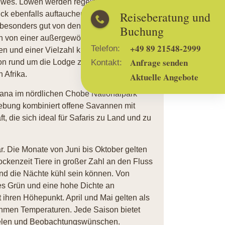
hwes. Löwen werden regelmäßig gesichtet,
Reiseberatung und
k ebenfalls auftauchen. Im Fluss leben
h besonders gut von den Booten aus
Buchung
en von einer außergewöhnlichen
+49 89 21548-2999
Telefon:
en und einer Vielzahl kleinerer Arten. Die
Anfrage senden
ion rund um die Lodge zu einem der
Kontakt:
 Afrika.
Aktuelle Angebote
ana im nördlichen Chobe Nationalpark
ebung kombiniert offene Savannen mit
, die sich ideal für Safaris zu Land und zu
r. Die Monate von Juni bis Oktober gelten
ockenzeit Tiere in großer Zahl an den Fluss
end die Nächte kühl sein können. Von
es Grün und eine hohe Dichte an
t ihren Höhepunkt. April und Mai gelten als
hmen Temperaturen. Jede Saison bietet
ielen und Beobachtungswünschen.