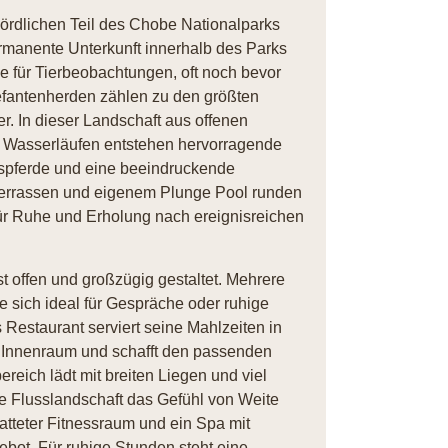
rdlichen Teil des Chobe Nationalparks
ermanente Unterkunft innerhalb des Parks
 für Tierbeobachtungen, oft noch bevor
efantenherden zählen zu den größten
r. In dieser Landschaft aus offenen
n Wasserläufen entstehen hervorragende
spferde und eine beeindruckende
 Terrassen und eigenem Plunge Pool runden
ür Ruhe und Erholung nach ereignisreichen
 offen und großzügig gestaltet. Mehrere
 sich ideal für Gespräche oder ruhige
Restaurant serviert seine Mahlzeiten in
n Innenraum und schafft den passenden
eich lädt mit breiten Liegen und viel
e Flusslandschaft das Gefühl von Weite
tatteter Fitnessraum und ein Spa mit
t. Für ruhige Stunden steht eine