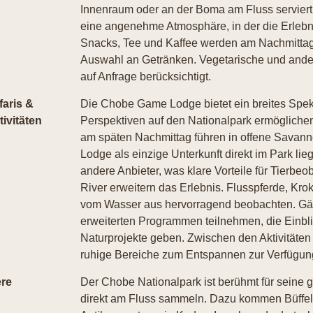
Innenraum oder an der Boma am Fluss serviert.
eine angenehme Atmosphäre, in der die Erlebn
Snacks, Tee und Kaffee werden am Nachmittag g
Auswahl an Getränken. Vegetarische und and
auf Anfrage berücksichtigt.
faris &
Die Chobe Game Lodge bietet ein breites Spekt
tivitäten
Perspektiven auf den Nationalpark ermögliche
am späten Nachmittag führen in offene Savann
Lodge als einzige Unterkunft direkt im Park lieg
andere Anbieter, was klare Vorteile für Tierb
River erweitern das Erlebnis. Flusspferde, Kro
vom Wasser aus hervorragend beobachten. Gäst
erweiterten Programmen teilnehmen, die Einbl
Naturprojekte geben. Zwischen den Aktivitäten
ruhige Bereiche zum Entspannen zur Verfügun
ere
Der Chobe Nationalpark ist berühmt für seine g
direkt am Fluss sammeln. Dazu kommen Büffel,