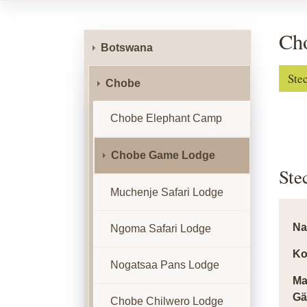
Ch
Botswana
Ste
Chobe
Chobe Elephant Camp
Chobe Game Lodge
Ste
Muchenje Safari Lodge
N
Ngoma Safari Lodge
Ko
Nogatsaa Pans Lodge
Ma
Gä
Chobe Chilwero Lodge