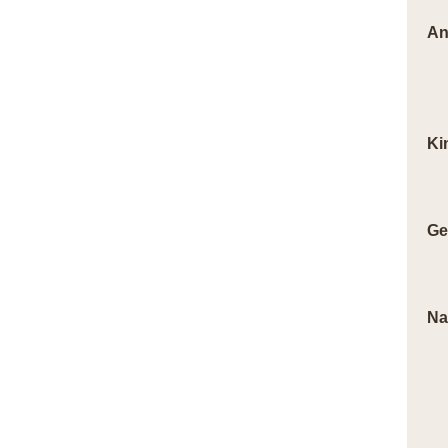
An
Ki
Ge
Na