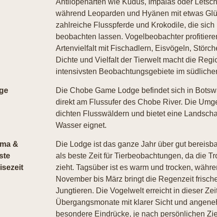
Antilopenarten wie Kudus, Impalas oder Letsc
während Leoparden und Hyänen mit etwas Glüc
zahlreiche Flusspferde und Krokodile, die sic
beobachten lassen. Vogelbeobachter profitier
Artenvielfalt mit Fischadlern, Eisvögeln, Störch
Dichte und Vielfalt der Tierwelt macht die Reg
intensivsten Beobachtungsgebiete im südlichen
ge
Die Chobe Game Lodge befindet sich in Botsw
direkt am Flussufer des Chobe River. Die Umg
dichten Flusswäldern und bietet eine Landschaft
Wasser eignet.
ima &
Die Lodge ist das ganze Jahr über gut bereisba
ste
als beste Zeit für Tierbeobachtungen, da die Tr
isezeit
zieht. Tagsüber ist es warm und trocken, währ
November bis März bringt die Regenzeit frisch
Jungtieren. Die Vogelwelt erreicht in dieser Zei
Übergangsmonate mit klarer Sicht und angene
besondere Eindrücke, je nach persönlichen Z