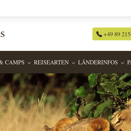
+49 89 215
& CAMPS
REISEARTEN
LÄNDERINFOS
P
OR "REISEANGEBOTE"
SUBMENU FOR "LODGES & CAMPS"
SUBMENU FOR "REIS
SU