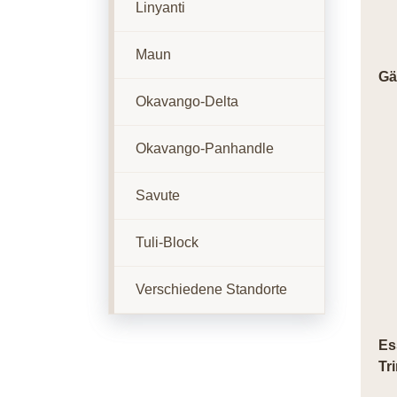
Linyanti
Maun
Gä
Okavango-Delta
Okavango-Panhandle
Savute
Tuli-Block
Verschiedene Standorte
Es
Tr