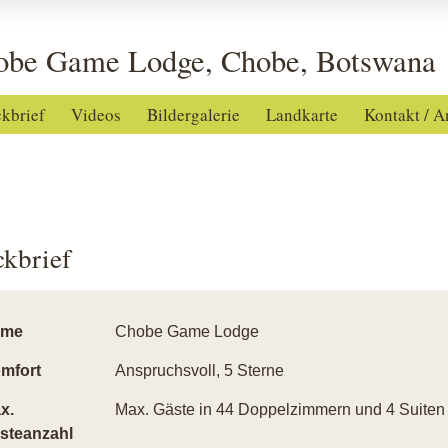
obe Game Lodge, Chobe, Botswana
ckbrief
Videos
Bildergalerie
Landkarte
Kontakt / A
ckbrief
ame
Chobe Game Lodge
mfort
Anspruchsvoll, 5 Sterne
x.
Max. Gäste in 44 Doppelzimmern und 4 Suiten
steanzahl