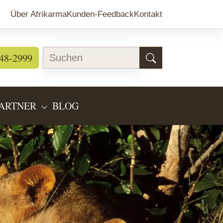
Über Afrikarma
Kunden-Feedback
Kontakt
48-2999
ARTNER
BLOG
EARTEN"
BMENU FOR "LÄNDERINFOS"
SUBMENU FOR "PARTNER"