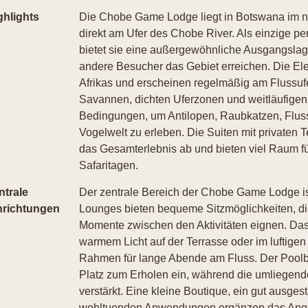
ghlights
Die Chobe Game Lodge liegt in Botswana im nö
direkt am Ufer des Chobe River. Als einzige p
bietet sie eine außergewöhnliche Ausgangslage
andere Besucher das Gebiet erreichen. Die El
Afrikas und erscheinen regelmäßig am Flussufe
Savannen, dichten Uferzonen und weitläufige
Bedingungen, um Antilopen, Raubkatzen, Flus
Vogelwelt zu erleben. Die Suiten mit privaten
das Gesamterlebnis ab und bieten viel Raum f
Safaritagen.
ntrale
Der zentrale Bereich der Chobe Game Lodge ist
nrichtungen
Lounges bieten bequeme Sitzmöglichkeiten, die
Momente zwischen den Aktivitäten eignen. Das 
warmem Licht auf der Terrasse oder im luftige
Rahmen für lange Abende am Fluss. Der Poolber
Platz zum Erholen ein, während die umliegend
verstärkt. Eine kleine Boutique, ein gut ausges
wohltuenden Anwendungen ergänzen das Angebo