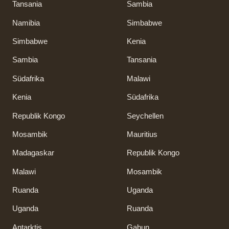
Tansania
Sambia
Namibia
Simbabwe
Simbabwe
Kenia
Sambia
Tansania
Südafrika
Malawi
Kenia
Südafrika
Republik Kongo
Seychellen
Mosambik
Mauritius
Madagaskar
Republik Kongo
Malawi
Mosambik
Ruanda
Uganda
Uganda
Ruanda
Antarktis
Gabun