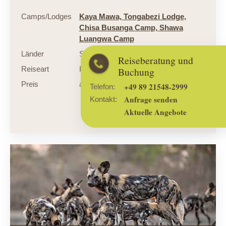
Camps/Lodges
Kaya Mawa,
Tongabezi Lodge,
Chisa Busanga Camp,
Shawa
Luangwa Camp
Länder
Sambia
,
Malawi
Reiseberatung und
Reiseart
Privatsafari Luxus
Buchung
Preis
ab € 7.739,- p. P.
+49 89 21548-2999
Telefon:
Anfrage senden
Kontakt:
Aktuelle Angebote
zum Angebot