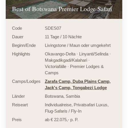
Best of Botswana Premier Lodge Safari
Code
SDES07
Dauer
11 Tage / 10 Nächte
Beginn/Ende
Livingstone / Maun oder umgekehrt
Highlights
Okavango-Delta · Linyanti/Selinda ·
Makgadikgadi/Kalahari ·
Victoriafälle · Premier Lodges &
Camps
Camps/Lodges
Zarafa Camp,
Duba Plains Camp,
Jack's Camp,
Tongabezi Lodge
Länder
Botswana
,
Sambia
Reiseart
Individualreise
,
Privatsafari Luxus
,
Flug-Safaris / Fly-In
Preis
ab € 22.075,- p. P.