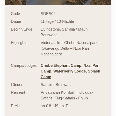
Code
SDES02
Dauer
11 Tage / 10 Nächte
Beginn/Ende
Livingstone, Sambia / Maun,
Botswana
Highlights
Victoriafälle – Chobe Nationalpark –
Okavango Delta – Nxai Pan
Nationalpark
Camps/Lodges
Chobe Elephant Camp,
Nxai Pan
Camp,
Waterberry Lodge,
Splash
Camp
Länder
Sambia
,
Botswana
Reiseart
Privatsafari Komfort
,
Individual-
Safaris
,
Flug-Safaris / Fly-In
Preis
ab € 8.149,- p. P.