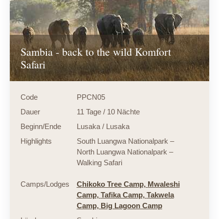
Sambia - back to the wild Komfort
Safari
Code
PPCN05
Dauer
11 Tage / 10 Nächte
Beginn/Ende
Lusaka / Lusaka
Highlights
South Luangwa Nationalpark –
North Luangwa Nationalpark –
Walking Safari
Camps/Lodges
Chikoko Tree Camp,
Mwaleshi
Camp,
Tafika Camp,
Takwela
Camp,
Big Lagoon Camp