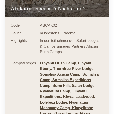
Afrikarma Special 6 Nächte für 5!
Code
ABCAK02
Dauer
mindestens 5 Nächte
Highlights
In den teilnehmenden Safari-Lodges
& Camps unseres Partners African
Bush Camps.
Camps/Lodges
Linyanti Bush Camp,
Linyanti
Ebony,
Thorntree River Lodge,
Somalisa Acacia Camp,
Somalisa
Camp,
Somalisa Expeditions
Camp,
Bumi Hills Safari Lodge,
Nyamatusi Camp,
Linyanti
Expeditions,
Khwai Leadwood,
Lolebezi Lodge,
Nyamatusi
Mahogany Camp,
Khayelitshe
House,
Khwai Lediba,
Atzaro