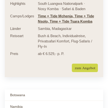
Highlights
South Luangwa Nationalpark ·
Nosy Komba · Safari & Baden
Camps/Lodges
Time + Tide Mchenja,
Time + Tide
Nsolo,
Time + Tide Tsara Komba
Länder
Sambia
,
Madagaskar
Reiseart
Bush & Beach
,
Individualreise
,
Privatsafari Komfort
,
Flug-Safaris /
Fly-In
Preis
ab € 6.529,- p. P.
zum Angebot
Botswana
Namibia