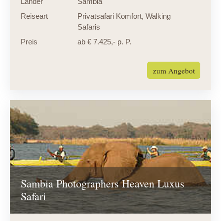
Länder
Sambia
Reiseart
Privatsafari Komfort
,
Walking
Safaris
Preis
ab € 7.425,- p. P.
zum Angebot
Sambia Photographers Heaven Luxus
Safari