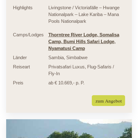
Highlights
Livingstone / Victoriafälle – Hwange
Nationalpark – Lake Kariba – Mana
Pools Nationalpark
Camps/Lodges
Thorntree River Lodge,
Somalisa
Camp,
Bumi Hills Safari Lodge,
Nyamatusi Camp
Länder
Sambia
,
Simbabwe
Reiseart
Privatsafari Luxus
,
Flug-Safaris /
Fly-In
Preis
ab € 10.669,- p. P.
zum Angebot