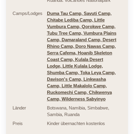
Ruanda: Volcanoes Nationalpark
Camps/Lodges
Duma Tau Camp,
Savuti Camp,
Chitabe Lediba Camp,
Little
Vumbura Camp,
Qorokwe Camp,
Tubu Tree Camp,
Vumbura Plains
Camp,
Damaraland Camp,
Desert
Rhino Camp,
Doro Nawas Camp,
Serra Cafema,
Hoanib Skeleton
Coast Camp,
Kulala Desert
Lodge,
Little Kulala Lodge,
Shumba Camp,
Toka Leya Camp,
Davison's Camp,
Linkwasha
Camp,
Little Makalolo Camp,
Ruckomechi Camp,
Chikwenya
Camp,
Wilderness Sabyinyo
Länder
Botswana
,
Namibia
,
Simbabwe
,
Sambia
,
Ruanda
Preis
Kinder übernachten kostenlos