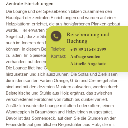
Zentrale Einrichtungen
Die Lounge und der Speisebereich bilden zusammen den
Hauptpart der zentralen Einrichtungen und wurden auf einer
Holzplattform errichtet, die aus honigfarbenen Planken gebaut
wurde. Hier erwarten Sie zwei große Zelte aus beigefarbenem
Reiseberatung und
Segeltuch, die zur Stirnseite hin geöffnet sind, so dass Sie
Buchung
auch im Inneren den Blick auf die Schwemmebenen genießen
+49 89 21548-2999
Telefon:
können. In diesem Bereich besteht die Möglichkeit Batterien
zu laden. Im Speisebereich sind Holztisch und -stühle
Anfrage senden
Kontakt:
vorhanden, auf denen Sie die Mahlzeiten serviert bekommen.
Aktuelle Angebote
Die Lounge lädt ihre Gäste mit gemütlichen Sofas ein, sich
hinzusetzen und sich auszuruhen. Die Sofas und Zierkissen,
die in den sanften Farben Orange, Grün und Creme gehalten
sind und mit den dezenten Mustern aufwarten, werden durch
Beistelltische und Stühle aus Holz ergänzt, das zwischen
verschiedenen Farbtönen von rötlich bis dunkel variiert.
Zusätzlich wurde die Lounge mit alten Lederkoffern, einem
Wandteppich in Brauntönen und Holzvitrinen ausgestattet.
Davor ist das Sonnendeck, auf dem Sie die Stunden an der
Feuerstelle auf gemütlichen Regiestühlen aus Holz, die mit