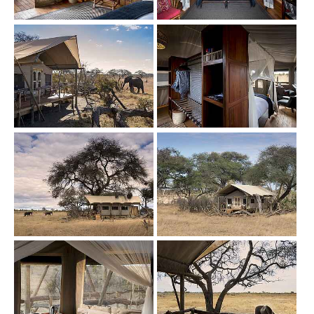
Show larger version
Show larger version
Show larger version
Show larger version
Show larger version
Show larger version