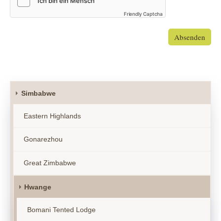
Friendly Captcha
Absenden
Simbabwe
Eastern Highlands
Gonarezhou
Great Zimbabwe
Hwange
Bomani Tented Lodge