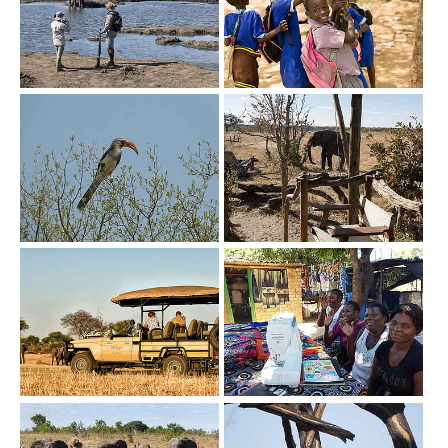
Show larger version
Show larger version
Show larger version
Show larger version
Show larger version
Show larger version