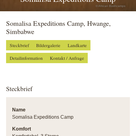
© African Bushcamps
Somalisa Expeditions Camp, Hwange,
Simbabwe
Steckbrief
Bildergalerie
Landkarte
Detailinformation
Kontakt / Anfrage
Steckbrief
Name
Somalisa Expeditions Camp
Komfort