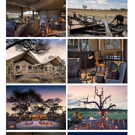
Show larger version
Show larger version
Show larger version
Show larger version
Show larger version
Show larger version