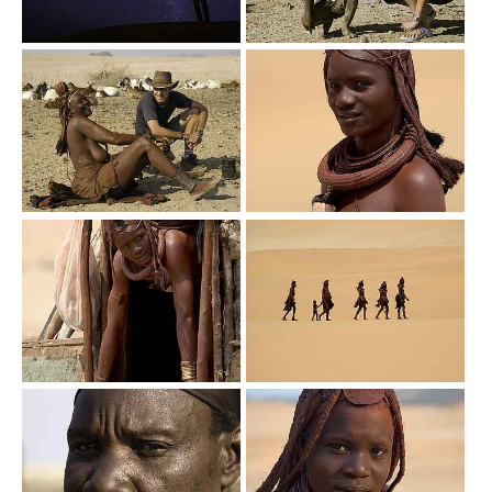
Show larger version
Show larger version
Show larger version
Show larger version
Show larger version
Show larger version