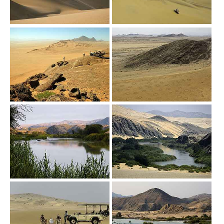
Show larger version
Show larger version
Show larger version
Show larger version
Show larger version
Show larger version