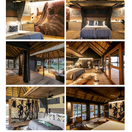
Show larger version
Show larger version
Show larger version
Show larger version