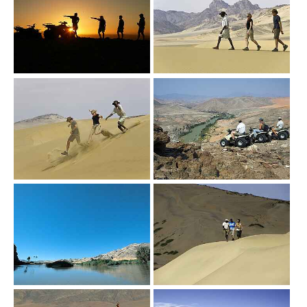
Show larger version
Show larger version
Show larger version
Show larger version
Show larger version
Show larger version