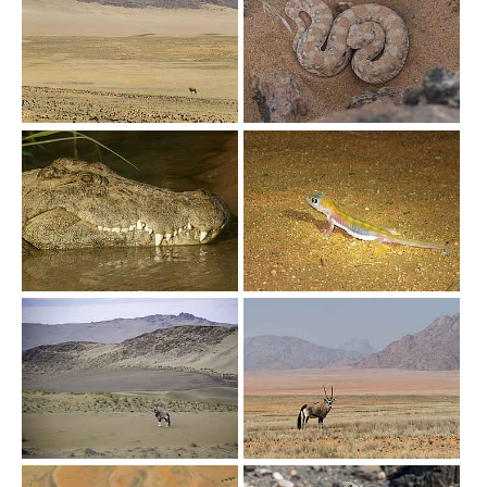
Show larger version
Show larger version
Show larger version
Show larger version
Show larger version
Show larger version