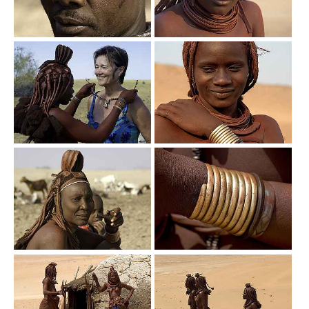
Show larger version
Show larger version
Show larger version
Show larger version
Show larger version
Show larger version