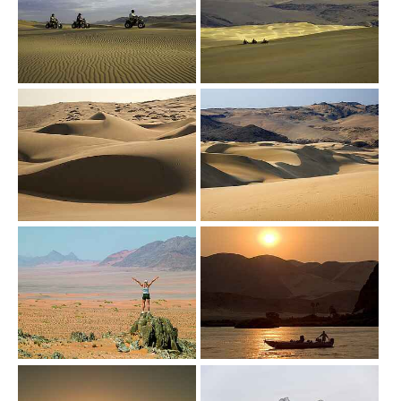
Show larger version
Show larger version
Show larger version
Show larger version
Show larger version
Show larger version