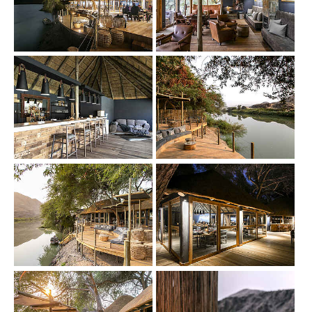
Show larger version
Show larger version
Show larger version
Show larger version
Show larger version
Show larger version