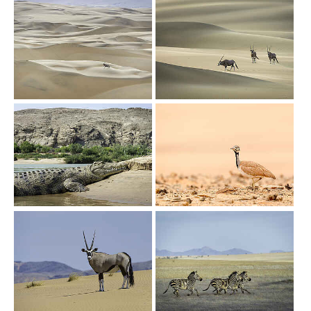
Show larger version
Show larger version
Show larger version
Show larger version
Show larger version
Show larger version