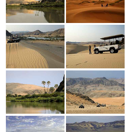
Show larger version
Show larger version
Show larger version
Show larger version
Show larger version
Show larger version