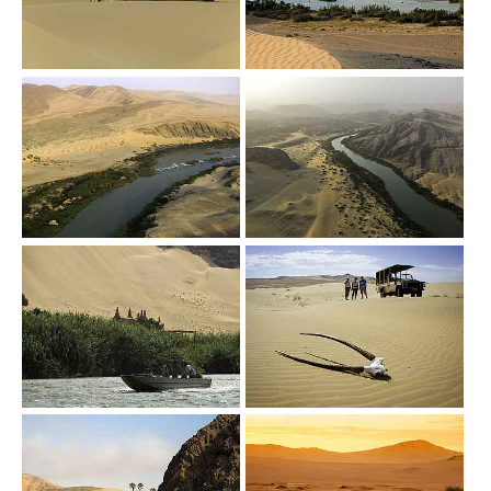
Show larger version
Show larger version
Show larger version
Show larger version
Show larger version
Show larger version