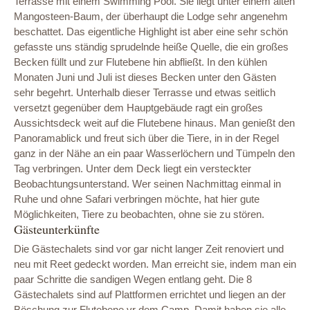
Terrasse mit einem Swimming Pool. Sie liegt unter einem alten
Mangosteen-Baum, der überhaupt die Lodge sehr angenehm
beschattet. Das eigentliche Highlight ist aber eine sehr schön
gefasste uns ständig sprudelnde heiße Quelle, die ein großes
Becken füllt und zur Flutebene hin abfließt. In den kühlen
Monaten Juni und Juli ist dieses Becken unter den Gästen
sehr begehrt. Unterhalb dieser Terrasse und etwas seitlich
versetzt gegenüber dem Hauptgebäude ragt ein großes
Aussichtsdeck weit auf die Flutebene hinaus. Man genießt den
Panoramablick und freut sich über die Tiere, in in der Regel
ganz in der Nähe an ein paar Wasserlöchern und Tümpeln den
Tag verbringen. Unter dem Deck liegt ein versteckter
Beobachtungsunterstand. Wer seinen Nachmittag einmal in
Ruhe und ohne Safari verbringen möchte, hat hier gute
Möglichkeiten, Tiere zu beobachten, ohne sie zu stören.
Gästeunterkünfte
Die Gästechalets sind vor gar nicht langer Zeit renoviert und
neu mit Reet gedeckt worden. Man erreicht sie, indem man ein
paar Schritte die sandigen Wegen entlang geht. Die 8
Gästechalets sind auf Plattformen errichtet und liegen an der
Böschung zur Flutebene vr dem Camp. Damit haben sie alle