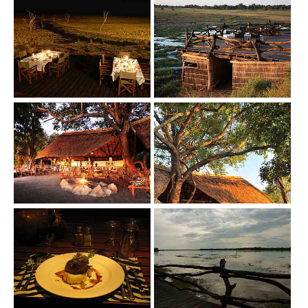
Show larger version
Show larger version
Show larger version
Show larger version
Show larger version
Show larger version