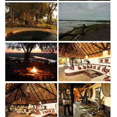
Show larger version
Show larger version
Show larger version
Show larger version
Show larger version
Show larger version