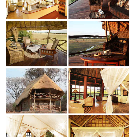
Show larger version
Show larger version
Show larger version
Show larger version
Show larger version
Show larger version