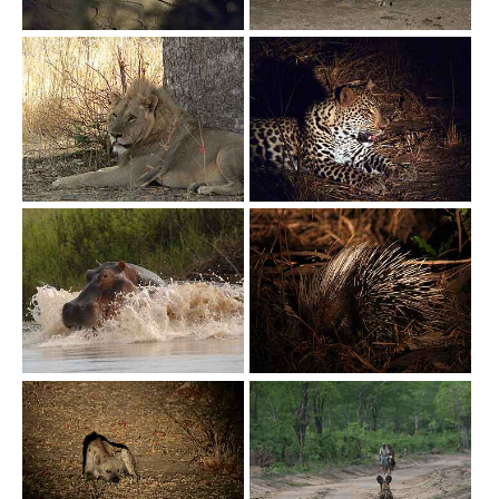
Show larger version
Show larger version
Show larger version
Show larger version
Show larger version
Show larger version