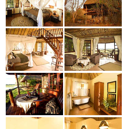
Show larger version
Show larger version
Show larger version
Show larger version
Show larger version
Show larger version