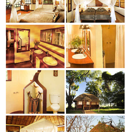
Show larger version
Show larger version
Show larger version
Show larger version
Show larger version
Show larger version