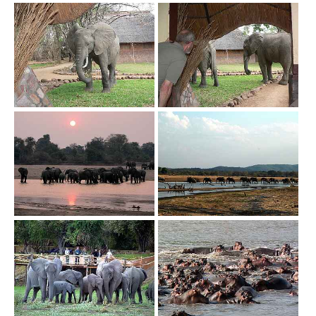
Show larger version
Show larger version
Show larger version
Show larger version
Show larger version
Show larger version