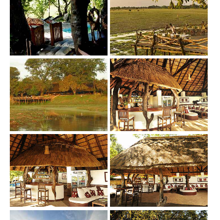
Show larger version
Show larger version
Show larger version
Show larger version
Show larger version
Show larger version