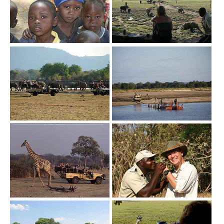
Show larger version
Show larger version
Show larger version
Show larger version
Show larger version
Show larger version