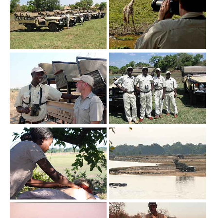
Show larger version
Show larger version
Show larger version
Show larger version
Show larger version
Show larger version