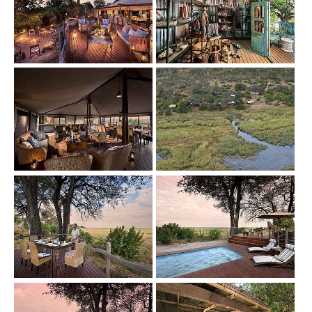
Show larger version
Show larger version
Show larger version
Show larger version
Show larger version
Show larger version