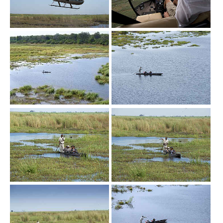
Show larger version
Show larger version
Show larger version
Show larger version
Show larger version
Show larger version