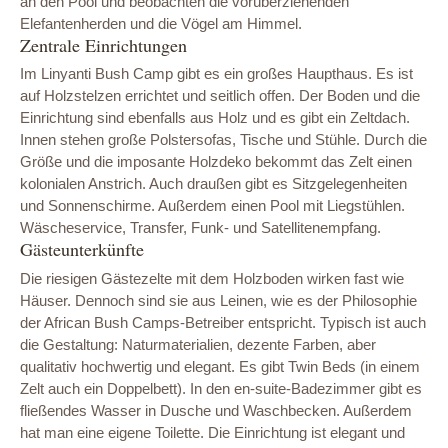
an den Pool und beobachten die vorüberziehenden
Elefantenherden und die Vögel am Himmel.
Zentrale Einrichtungen
Im Linyanti Bush Camp gibt es ein großes Haupthaus. Es ist
auf Holzstelzen errichtet und seitlich offen. Der Boden und die
Einrichtung sind ebenfalls aus Holz und es gibt ein Zeltdach.
Innen stehen große Polstersofas, Tische und Stühle. Durch die
Größe und die imposante Holzdeko bekommt das Zelt einen
kolonialen Anstrich. Auch draußen gibt es Sitzgelegenheiten
und Sonnenschirme. Außerdem einen Pool mit Liegstühlen.
Wäscheservice, Transfer, Funk- und Satellitenempfang.
Gästeunterkünfte
Die riesigen Gästezelte mit dem Holzboden wirken fast wie
Häuser. Dennoch sind sie aus Leinen, wie es der Philosophie
der African Bush Camps-Betreiber entspricht. Typisch ist auch
die Gestaltung: Naturmaterialien, dezente Farben, aber
qualitativ hochwertig und elegant. Es gibt Twin Beds (in einem
Zelt auch ein Doppelbett). In den en-suite-Badezimmer gibt es
fließendes Wasser in Dusche und Waschbecken. Außerdem
hat man eine eigene Toilette. Die Einrichtung ist elegant und