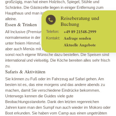
großzügig, man hat einen Holztisch, Spiegel, Stühle und
Schränke. Die Gästezelte liegen in einiger Entfernung zum
Haupthaus und man ist auf dem eigenen Holzdeck ganz
Reiseberatung und
alleine.
Buchung
Essen & Trinken
+49 89 21548-2999
Telefon:
All Inclusive (Premium Brands ausgenommen). Man isst hier
normalerweise in der Gruppe, drinnen oder auch draußen
Anfrage senden
Kontakt:
unter freiem Himmel. Es gibt ein Buffet im Safaristyle, abends
Aktuelle Angebote
aber auch Menüs mit mehreren Gängen und Sie können auch
sonst noch eigene Wünsche dazu bestellen. Die Speisen sind
international und vielseitig. Die Köche bereiten alles sehr frisch
zu.
Safaris & Aktivitäten
Sie können zu Fuß oder im Fahrzeug auf Safari gehen. Am
besten ist es, das eine morgens und das andere abends zu
machen, damit Sie verschiedene Eindrücke bekommen.
Unterwegs kennen die Guides viele gute
Beobachtungsstandorte. Dank den letzten regenreichen
Jahren kann man den Sumpf nun auch wieder im Mokoro oder
Boot erkunden. Sie haben vom Camp aus einen ungetrübten