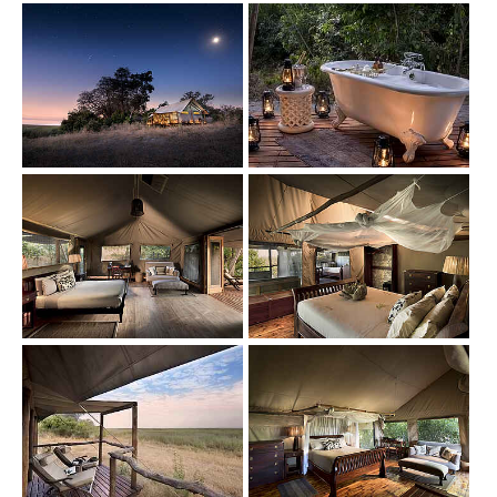
Show larger version
Show larger version
Show larger version
Show larger version
Show larger version
Show larger version