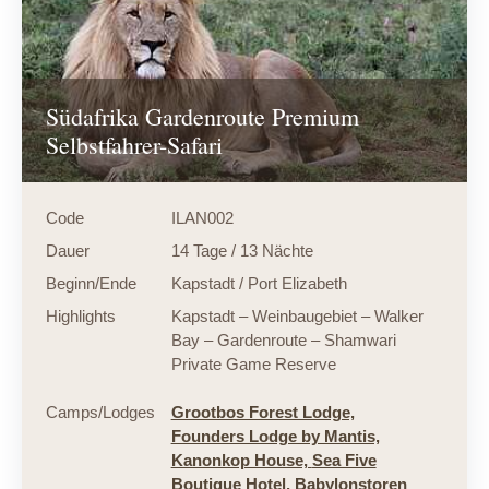
Südafrika Gardenroute Premium
Selbstfahrer-Safari
Code
ILAN002
Dauer
14 Tage / 13 Nächte
Beginn/Ende
Kapstadt / Port Elizabeth
Highlights
Kapstadt – Weinbaugebiet – Walker
Bay – Gardenroute – Shamwari
Private Game Reserve
Camps/Lodges
Grootbos Forest Lodge,
Founders Lodge by Mantis,
Kanonkop House,
Sea Five
Boutique Hotel,
Babylonstoren