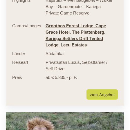
Highlights
Kapstadt – Weinbaugebiet – Walker
Bay – Gardenroute – Kariega
Private Game Reserve
Camps/Lodges
Grootbos Forest Lodge,
Cape
Grace Hotel,
The Plettenberg,
Kariega Settlers Drift Tented
Lodge,
Leeu Estates
Länder
Südafrika
Reiseart
Privatsafari Luxus
,
Selbstfahrer /
Self-Drive
Preis
ab € 5.835,- p. P.
zum Angebot