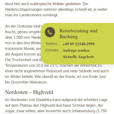
lässt hier auch subtropische Wälder gedeihen. Die
Niederschlagsmengen nehmen allerdings schnell ab, je weiter
man ins Landesinnere vordringt.
An der Ostküste sind die Winter trocken und die Sommer
Reiseberatung und
feucht, genau umgekehrt wie an der West- und Südküste. Von
Buchung
über 1.000 mm Niederschlag jährlich fallen lediglich etwa 130
mm in den drei Wintermonaten. Der Juni 28 mm der
+49 89 21548-2999
Telefon:
trockenste Monat, auch im Juli fallen nur etwa 40 mm, lediglich
Anfrage senden
Kontakt:
der August kommt auf über 60 mm.
Aktuelle Angebote
Die Trockenheit und das erstaunlich milde Klima mit
Temperaturen von 10,5 bis 23°C machen die Winterzeit zu
einer recht angenehmen Reisezeit und viele Strände sind auch
im Winter beliebt. Wie überall an der Küste, ist von Ende Juni
bis Dezember Walsaison.
Nordosten – Highveld
Im Nordosten von Südafrika kann aufgrund der erhöhten Lage
auf dem Plateau des Highveld durchaus Schnee liegen, der
sogar, zwar selten, aber immerhin auch Johannesburg (1.750