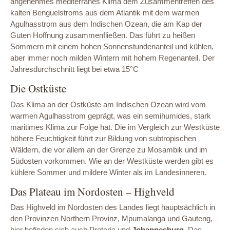
angenehmes mediterranes Klima dem Zusammentreffen des
kalten Benguelstroms aus dem Atlantik mit dem warmen
Agulhasstrom aus dem Indischen Ozean, die am Kap der
Guten Hoffnung zusammenfließen. Das führt zu heißen
Sommern mit einem hohen Sonnenstundenanteil und kühlen,
aber immer noch milden Wintern mit hohem Regenanteil. Der
Jahresdurchschnitt liegt bei etwa 15°C
Die Ostküste
Das Klima an der Ostküste am Indischen Ozean wird vom
warmen Agulhasstrom geprägt, was ein semihumides, stark
maritimes Klima zur Folge hat. Die im Vergleich zur Westküste
höhere Feuchtigkeit führt zur Bildung von subtropischen
Wäldern, die vor allem an der Grenze zu Mosambik und im
Südosten vorkommen. Wie an der Westküste werden gibt es
kühlere Sommer und mildere Winter als im Landesinneren.
Das Plateau im Nordosten – Highveld
Das Highveld im Nordosten des Landes liegt hauptsächlich in
den Provinzen Northern Provinz, Mpumalanga und Gauteng,
hier befinden sich auch Pretoria und
Johannesburg
. Das