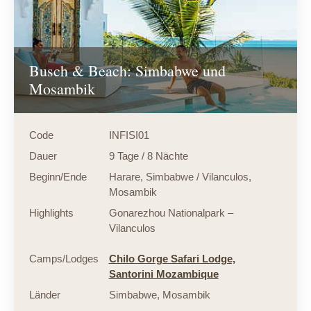
Busch & Beach: Simbabwe und
Mosambik
Code
INFISI01
Dauer
9 Tage / 8 Nächte
Beginn/Ende
Harare, Simbabwe / Vilanculos,
Mosambik
Highlights
Gonarezhou Nationalpark –
Vilanculos
Camps/Lodges
Chilo Gorge Safari Lodge,
Santorini Mozambique
Länder
Simbabwe
,
Mosambik