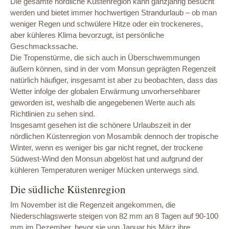
Die gesamte nördliche Küstenregion kann ganzjährig besucht
werden und bietet immer hochwertigen Strandurlaub – ob man
weniger Regen und schwülere Hitze oder ein trockeneres,
aber kühleres Klima bevorzugt, ist persönliche
Geschmackssache.
Die Tropenstürme, die sich auch in Überschwemmungen
äußern können, sind in der vom Monsun geprägten Regenzeit
natürlich häufiger, insgesamt ist aber zu beobachten, dass das
Wetter infolge der globalen Erwärmung unvorhersehbarer
geworden ist, weshalb die angegebenen Werte auch als
Richtlinien zu sehen sind.
Insgesamt gesehen ist die schönere Urlaubszeit in der
nördlichen Küstenregion von Mosambik dennoch der tropische
Winter, wenn es weniger bis gar nicht regnet, der trockene
Südwest-Wind den Monsun abgelöst hat und aufgrund der
kühleren Temperaturen weniger Mücken unterwegs sind.
Die südliche Küstenregion
Im November ist die Regenzeit angekommen, die
Niederschlagswerte steigen von 82 mm an 8 Tagen auf 90-100
mm im Dezember, bevor sie von Januar bis März ihre