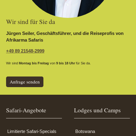
Wir sind für Sie da
Jürgen Seiler, Geschäftsführer, und die Reiseprofis von
Afrikarma Safaris
+49 89 21548-2999
Wir sind
Montag bis Freitag
von
9 bis 18 Uhr
für Sie da.
Anfrage senden
Safari-Angebote
Lodges und Camps
Limitierte Safari-Specials
Botswana