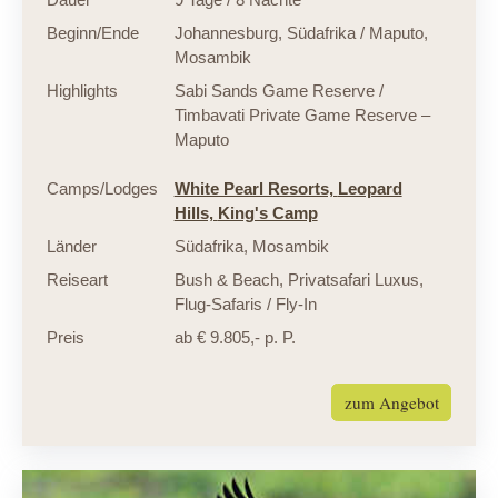
Beginn/Ende
Johannesburg, Südafrika / Maputo,
Mosambik
Highlights
Sabi Sands Game Reserve /
Timbavati Private Game Reserve –
Maputo
Camps/Lodges
White Pearl Resorts,
Leopard
Hills,
King's Camp
Länder
Südafrika
,
Mosambik
Reiseart
Bush & Beach
,
Privatsafari Luxus
,
Flug-Safaris / Fly-In
Preis
ab € 9.805,- p. P.
zum Angebot