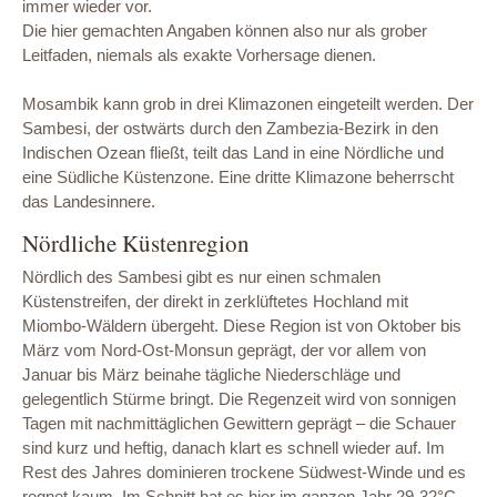
immer wieder vor.
Die hier gemachten Angaben können also nur als grober
Leitfaden, niemals als exakte Vorhersage dienen.
Mosambik kann grob in drei Klimazonen eingeteilt werden. Der
Sambesi, der ostwärts durch den Zambezia-Bezirk in den
Indischen Ozean fließt, teilt das Land in eine Nördliche und
eine Südliche Küstenzone. Eine dritte Klimazone beherrscht
das Landesinnere.
Nördliche Küstenregion
Nördlich des Sambesi gibt es nur einen schmalen
Küstenstreifen, der direkt in zerklüftetes Hochland mit
Miombo-Wäldern übergeht. Diese Region ist von Oktober bis
März vom Nord-Ost-Monsun geprägt, der vor allem von
Januar bis März beinahe tägliche Niederschläge und
gelegentlich Stürme bringt. Die Regenzeit wird von sonnigen
Tagen mit nachmittäglichen Gewittern geprägt – die Schauer
sind kurz und heftig, danach klart es schnell wieder auf. Im
Rest des Jahres dominieren trockene Südwest-Winde und es
regnet kaum. Im Schnitt hat es hier im ganzen Jahr 29-32°C