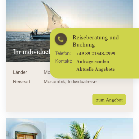
Reiseberatung und
Buchung
Ihr individuelles Mosambik-Angebot
+49 89 21548-2999
Telefon:
Anfrage senden
Kontakt:
Aktuelle Angebote
Länder
Mosambik
Reiseart
Mosambik
,
Individualreise
zum Angebot