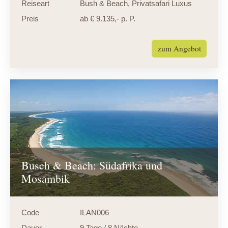
Reiseart
Bush & Beach
,
Privatsafari Luxus
Preis
ab € 9.135,- p. P.
zum Angebot
Busch & Beach: Südafrika und
Mosambik
Code
ILAN006
Dauer
9 Tage / 8 Nächte