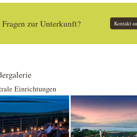
Fragen zur Unterkunft?
Kontakt a
dergalerie
rale Einrichtungen
 larger version
Show larger version