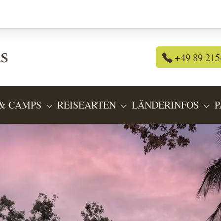
+49 89 215
& CAMPS
REISEARTEN
LÄNDERINFOS
P
OR "REISEANGEBOTE"
SUBMENU FOR "LODGES & CAMPS"
SUBMENU FOR "REIS
SU