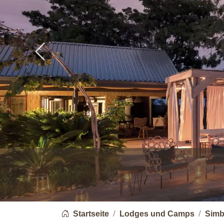
Previous
You are here:
Startseite
Lodges und Camps
Sim