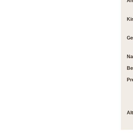
An
Ki
Ge
Na
Be
Pr
Al