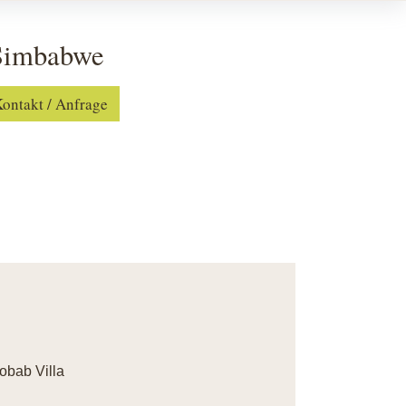
 Simbabwe
ontakt / Anfrage
obab Villa