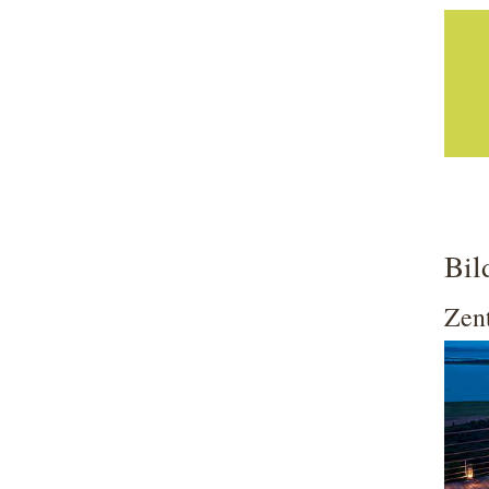
Bil
Zent
Show