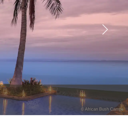
Next
© Dookphoto