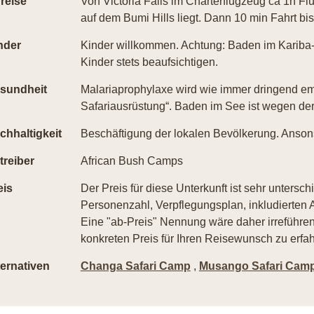
reise
Von Victoria Falls im Charterflugzeug ca 1h Flu
auf dem Bumi Hills liegt. Dann 10 min Fahrt bi
nder
Kinder willkommen. Achtung: Baden im Kariba-S
Kinder stets beaufsichtigen.
sundheit
Malariaprophylaxe wird wie immer dringend em
Safariausrüstung“. Baden im See ist wegen der 
chhaltigkeit
Beschäftigung der lokalen Bevölkerung. Ansons
treiber
African Bush Camps
eis
Der Preis für diese Unterkunft ist sehr untersch
Personenzahl, Verpflegungsplan, inkludierten A
Eine "ab-Preis" Nennung wäre daher irreführend
konkreten Preis für Ihren Reisewunsch zu erfah
ternativen
Changa Safari Camp
,
Musango Safari Cam