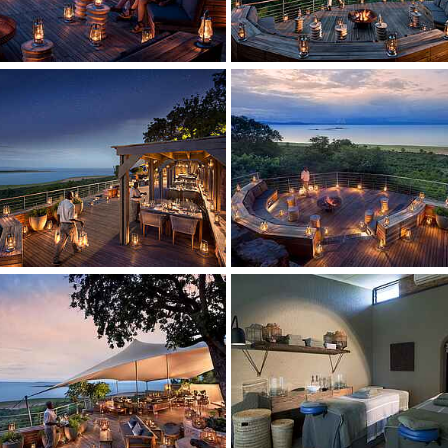
 larger version
Show larger version
 larger version
Show larger version