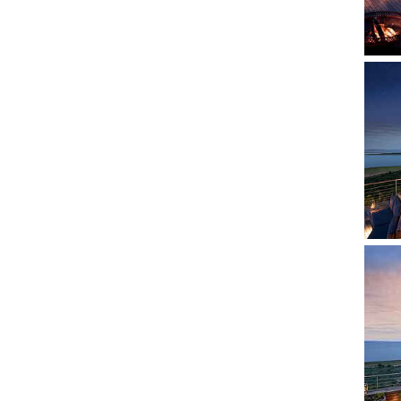
Show
Show