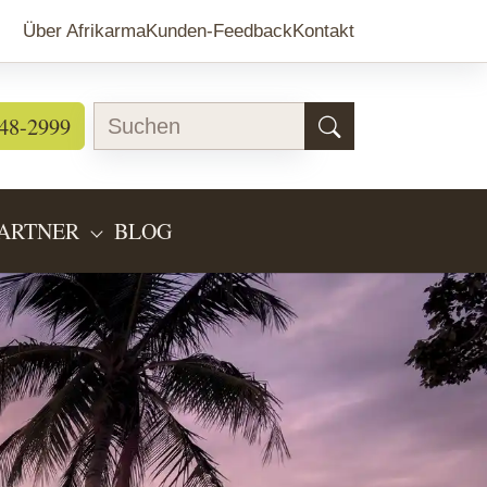
Über Afrikarma
Kunden-Feedback
Kontakt
48-2999
ARTNER
BLOG
EARTEN"
BMENU FOR "LÄNDERINFOS"
SUBMENU FOR "PARTNER"