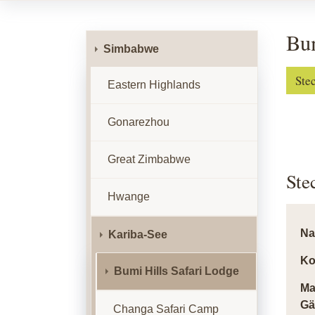
Bum
Simbabwe
Ste
Eastern Highlands
Gonarezhou
Great Zimbabwe
Ste
Hwange
N
Kariba-See
Ko
Bumi Hills Safari Lodge
Ma
Gä
Changa Safari Camp