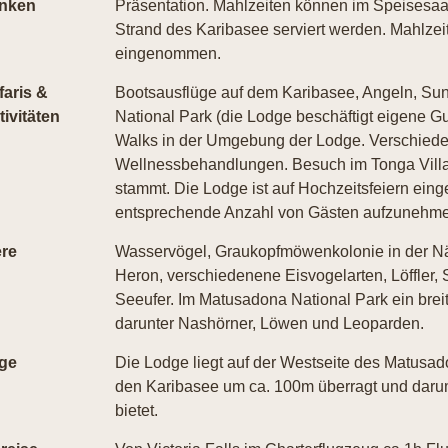
inken
Präsentation. Mahlzeiten können im Speisesaa
Strand des Karibasee serviert werden. Mahlzei
eingenommen.
faris &
Bootsausflüge auf dem Karibasee, Angeln, Su
tivitäten
National Park (die Lodge beschäftigt eigene Gu
Walks in der Umgebung der Lodge. Verschied
Wellnessbehandlungen. Besuch im Tonga Villa
stammt. Die Lodge ist auf Hochzeitsfeiern ein
entsprechende Anzahl von Gästen aufzunehme
ere
Wasservögel, Graukopfmöwenkolonie in der Nähe
Heron, verschiedenene Eisvogelarten, Löffler, 
Seeufer. Im Matusadona National Park ein bre
darunter Nashörner, Löwen und Leoparden.
ge
Die Lodge liegt auf der Westseite des Matusad
den Karibasee um ca. 100m überragt und daru
bietet.