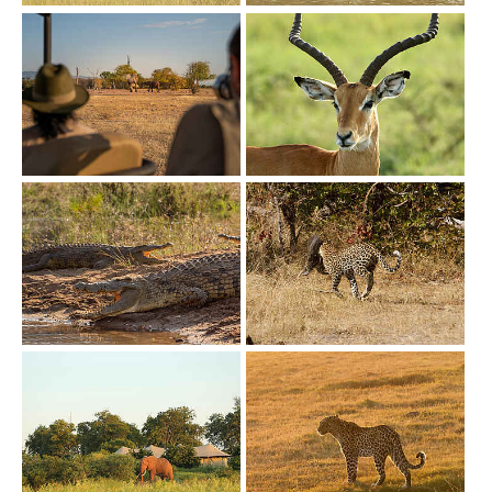
Show larger version
Show larger version
Show larger version
Show larger version
Show larger version
Show larger version