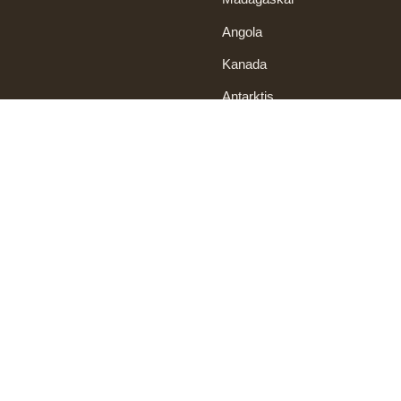
Angola
Kanada
Antarktis
Service
Kontakt
Afrikarma GmbH
Kontakt
Kontorhaus 2, Büro 326-327
Impressum
Schäftlarnstraße 10
81371 München
Datenschutz
Deutschland
AGB
kontakt(at)afrikarma.de
+49 89 21548-2999
Über Afrikarma