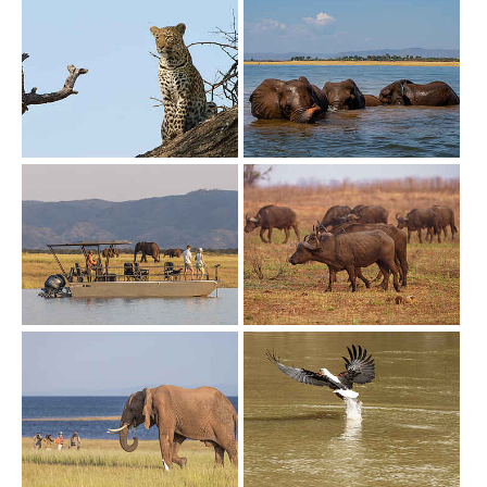
Show larger version
Show larger version
Show larger version
Show larger version
Show larger version
Show larger version