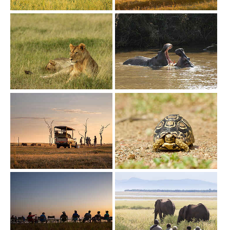
Show larger version
Show larger version
Show larger version
Show larger version
Show larger version
Show larger version