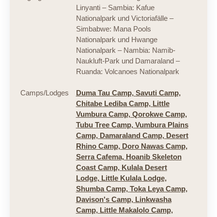
Linyanti – Sambia: Kafue
Nationalpark und Victoriafälle –
Simbabwe: Mana Pools
Nationalpark und Hwange
Nationalpark – Nambia: Namib-
Naukluft-Park und Damaraland –
Ruanda: Volcanoes Nationalpark
Camps/Lodges
Duma Tau Camp,
Savuti Camp,
Chitabe Lediba Camp,
Little
Vumbura Camp,
Qorokwe Camp,
Tubu Tree Camp,
Vumbura Plains
Camp,
Damaraland Camp,
Desert
Rhino Camp,
Doro Nawas Camp,
Serra Cafema,
Hoanib Skeleton
Coast Camp,
Kulala Desert
Lodge,
Little Kulala Lodge,
Shumba Camp,
Toka Leya Camp,
Davison's Camp,
Linkwasha
Camp,
Little Makalolo Camp,