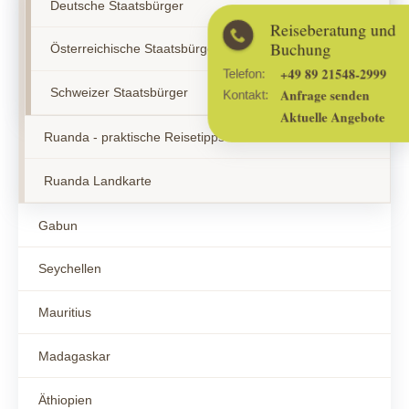
Deutsche Staatsbürger
Reiseberatung und
Buchung
Österreichische Staatsbürger
+49 89 21548-2999
Telefon:
Schweizer Staatsbürger
Anfrage senden
Kontakt:
Aktuelle Angebote
Ruanda - praktische Reisetipps
Ruanda Landkarte
Gabun
Seychellen
Mauritius
Madagaskar
Äthiopien