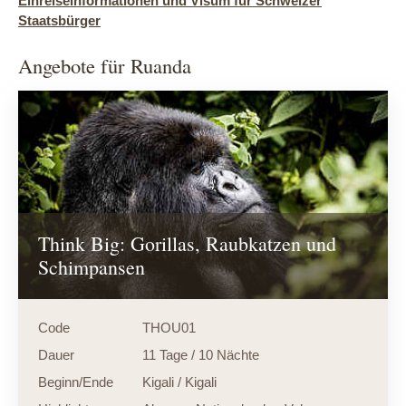
Einreiseinformationen und Visum für Schweizer
Staatsbürger
Angebote für Ruanda
Think Big: Gorillas, Raubkatzen und
Schimpansen
Code
THOU01
Dauer
11 Tage / 10 Nächte
Beginn/Ende
Kigali / Kigali