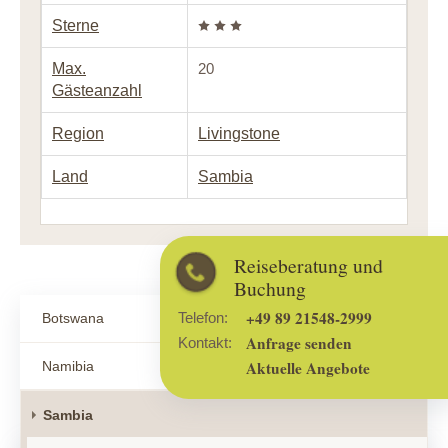
Sterne
Max.
20
Gästeanzahl
Region
Livingstone
Land
Sambia
Reiseberatung und
Buchung
+49 89 21548-2999
Telefon:
Botswana
Anfrage senden
Kontakt:
Aktuelle Angebote
Namibia
Sambia