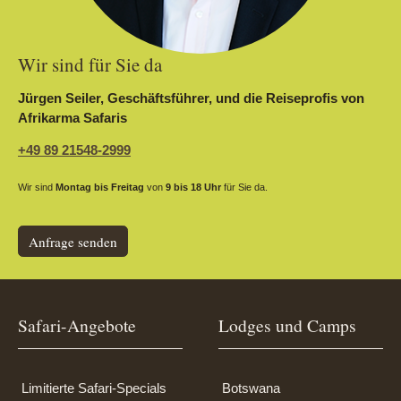
Wir sind für Sie da
Jürgen Seiler, Geschäftsführer, und die Reiseprofis von
Afrikarma Safaris
+49 89 21548-2999
Wir sind
Montag bis Freitag
von
9 bis 18 Uhr
für Sie da.
Anfrage senden
Safari-Angebote
Lodges und Camps
Limitierte Safari-Specials
Botswana