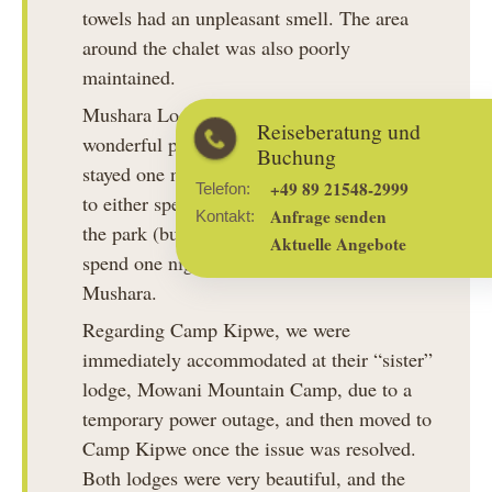
towels had an unpleasant smell. The area
around the chalet was also poorly
maintained.
Mushara Lodge was incredible—a truly
Reiseberatung und
wonderful place. It was a shame we only
Buchung
stayed one night. Perhaps it would be better
+49 89 21548-2999
Telefon:
to either spend two nights at the beginning of
Anfrage senden
Kontakt:
the park (but definitely not at Etosha) or
Aktuelle Angebote
spend one night at the start and two nights at
Mushara.
Regarding Camp Kipwe, we were
immediately accommodated at their “sister”
lodge, Mowani Mountain Camp, due to a
temporary power outage, and then moved to
Camp Kipwe once the issue was resolved.
Both lodges were very beautiful, and the