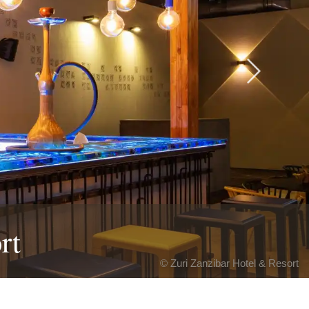
Next
rt
© Zuri Zanzibar Hotel & Resort