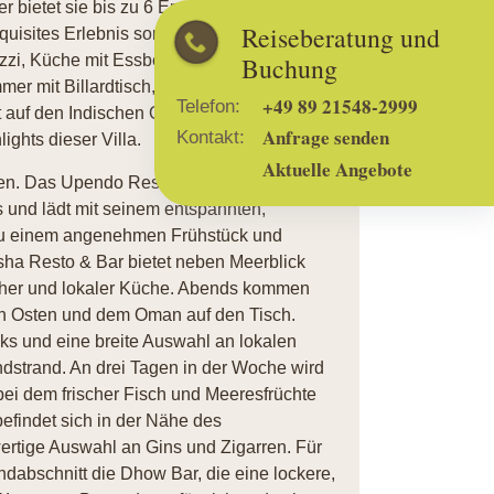
 bietet sie bis zu 6 Erwachsenen und 2
Reiseberatung und
quisites Erlebnis sorgen privater
uzzi, Küche mit Essbereich, Minibar,
Buchung
mer mit Billardtisch, Fernseher und
+49 89 21548-2999
Telefon:
 auf den Indischen Ozean und den
Anfrage senden
Kontakt:
ghts dieser Villa.
Aktuelle Angebote
n. Das Upendo Restaurant serviert
s und lädt mit seinem entspannten,
 zu einem angenehmen Frühstück und
sha Resto & Bar bietet neben Meerblick
cher und lokaler Küche. Abends kommen
en Osten und dem Oman auf den Tisch.
cks und eine breite Auswahl an lokalen
dstrand. An drei Tagen in der Woche wird
 bei dem frischer Fisch und Meeresfrüchte
befindet sich in der Nähe des
ertige Auswahl an Gins und Zigarren. Für
andabschnitt die Dhow Bar, die eine lockere,