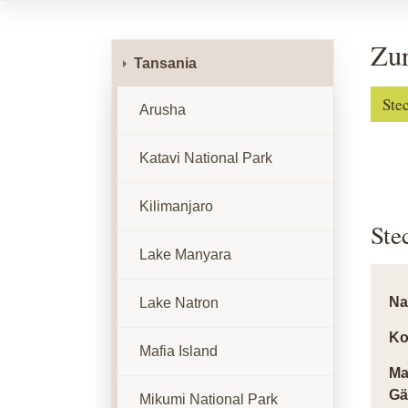
Zur
Tansania
Ste
Arusha
Katavi National Park
Kilimanjaro
Ste
Lake Manyara
N
Lake Natron
Ko
Mafia Island
Ma
Gä
Mikumi National Park