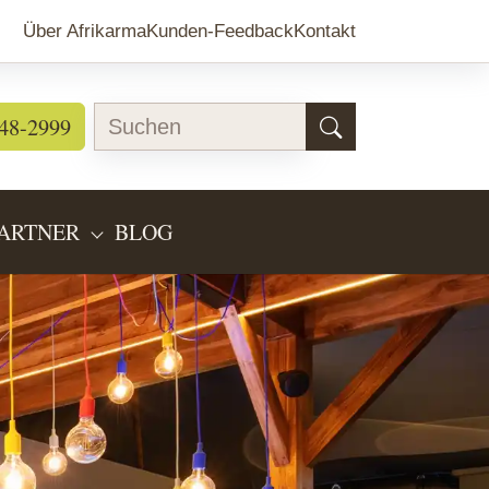
Über Afrikarma
Kunden-Feedback
Kontakt
48-2999
ARTNER
BLOG
EARTEN"
BMENU FOR "LÄNDERINFOS"
SUBMENU FOR "PARTNER"