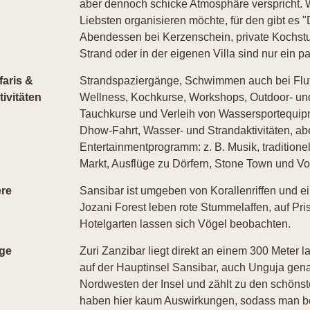
aber dennoch schicke Atmosphäre verspricht. 
Liebsten organisieren möchte, für den gibt es
Abendessen bei Kerzenschein, private Kochst
Strand oder in der eigenen Villa sind nur ein p
faris &
Strandspaziergänge, Schwimmen auch bei Flut,
tivitäten
Wellness, Kochkurse, Workshops, Outdoor- und
Tauchkurse und Verleih von Wassersportequip
Dhow-Fahrt, Wasser- und Strandaktivitäten, a
Entertainmentprogramm: z. B. Musik, traditione
Markt, Ausflüge zu Dörfern, Stone Town und V
ere
Sansibar ist umgeben von Korallenriffen und e
Jozani Forest leben rote Stummelaffen, auf Pri
Hotelgarten lassen sich Vögel beobachten.
ge
Zuri Zanzibar liegt direkt an einem 300 Meter
auf der Hauptinsel Sansibar, auch Unguja gena
Nordwesten der Insel und zählt zu den schöns
haben hier kaum Auswirkungen, sodass man b