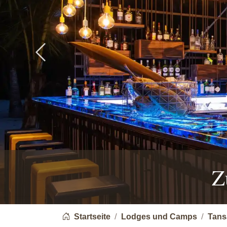
Previous
Z
You are here:
Startseite
Lodges und Camps
Tans