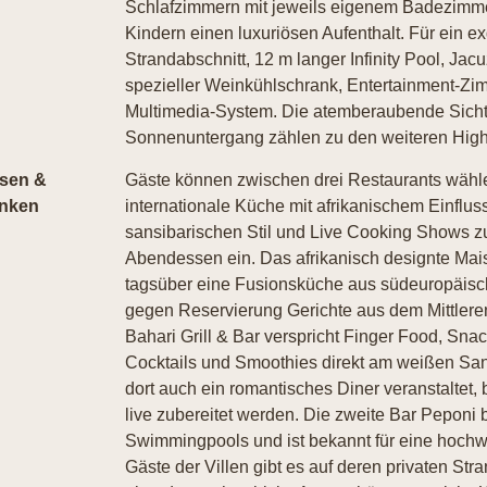
Schlafzimmern mit jeweils eigenem Badezimmer
Kindern einen luxuriösen Aufenthalt. Für ein ex
Strandabschnitt, 12 m langer Infinity Pool, Jac
spezieller Weinkühlschrank, Entertainment-Zim
Multimedia-System. Die atemberaubende Sicht
Sonnenuntergang zählen zu den weiteren Highli
sen &
Gäste können zwischen drei Restaurants wähle
inken
internationale Küche mit afrikanischem Einflus
sansibarischen Stil und Live Cooking Shows
Abendessen ein. Das afrikanisch designte Mai
tagsüber eine Fusionsküche aus südeuropäis
gegen Reservierung Gerichte aus dem Mittler
Bahari Grill & Bar verspricht Finger Food, Sna
Cocktails und Smoothies direkt am weißen San
dort auch ein romantisches Diner veranstaltet,
live zubereitet werden. Die zweite Bar Peponi 
Swimmingpools und ist bekannt für eine hochw
Gäste der Villen gibt es auf deren privaten Str