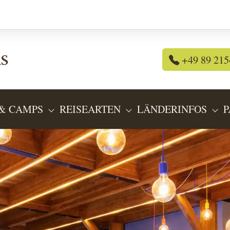
+49 89 215
& CAMPS
REISEARTEN
LÄNDERINFOS
P
OR "REISEANGEBOTE"
SUBMENU FOR "LODGES & CAMPS"
SUBMENU FOR "REIS
SU