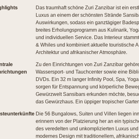
ghlights
Das traumhaft schöne Zuri Zanzibar ist ein ers
Luxus an einem der schönsten Strände Sansiba
Auswirkungen, sodass ein ganztägiger Badespaß 
breites Erholungsprogramm aus Kulinarik, Yo
und individuellen Service. Das Interieur stamm
& Whiles und kombiniert aktuelle touristische 
Architektur und afrikanischer Atmosphäre.
ntrale
Zu den Einrichtungen von Zuri Zanzibar gehören
nrichtungen
Wassersport- und Tauchcenter sowie eine Bibl
DVDs. Ein 32 m langer Infinity Pool, Spa, Yog
sorgen für Entspannung und körperliche Beweg
Gewürzwelt Sansibars erkunden möchte, besu
das Gewürzhaus. Ein üppiger tropischer Garten
steunterkünfte
Die 56 Bungalows, Suiten und Villen liegen in
erinnern von der Platzierung her an ein typisc
des veredelten und unkomplizierten Luxus und s
modernes Design mit traditionellem, afrikanis