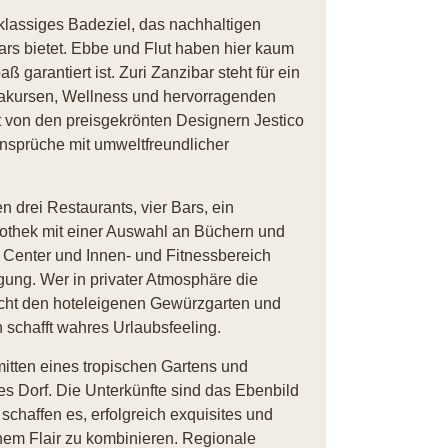
tklassiges Badeziel, das nachhaltigen
rs bietet. Ebbe und Flut haben hier kaum
garantiert ist. Zuri Zanzibar steht für ein
gakursen, Wellness und hervorragenden
t von den preisgekrönten Designern Jestico
Ansprüche mit umweltfreundlicher
 drei Restaurants, vier Bars, ein
iothek mit einer Auswahl an Büchern und
a Center und Innen- und Fitnessbereich
ung. Wer in privater Atmosphäre die
cht den hoteleigenen Gewürzgarten und
 schafft wahres Urlaubsfeeling.
mitten eines tropischen Gartens und
hes Dorf. Die Unterkünfte sind das Ebenbild
chaffen es, erfolgreich exquisites und
chem Flair zu kombinieren. Regionale