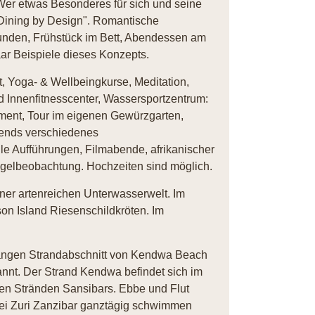
Wer etwas Besonderes für sich und seine
 "Dining by Design". Romantische
unden, Frühstück im Bett, Abendessen am
aar Beispiele dieses Konzepts.
 Yoga- & Wellbeingkurse, Meditation,
 Innenfitnesscenter, Wassersportzentrum:
ment, Tour im eigenen Gewürzgarten,
bends verschiedenes
lle Aufführungen, Filmabende, afrikanischer
ogelbeobachtung. Hochzeiten sind möglich.
iner artenreichen Unterwasserwelt. Im
son Island Riesenschildkröten. Im
 langen Strandabschnitt von Kendwa Beach
nnt. Der Strand Kendwa befindet sich im
ten Stränden Sansibars. Ebbe und Flut
ei Zuri Zanzibar ganztägig schwimmen