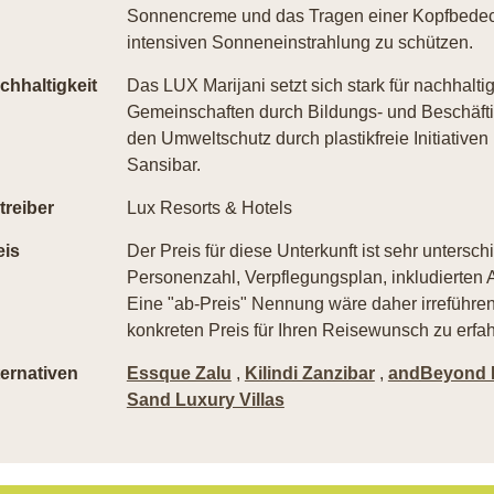
Sonnencreme und das Tragen einer Kopfbedeck
intensiven Sonneneinstrahlung zu schützen.
chhaltigkeit
Das LUX Marijani setzt sich stark für nachhalti
Gemeinschaften durch Bildungs- und Beschäft
den Umweltschutz durch plastikfreie Initiativ
Sansibar.
treiber
Lux Resorts & Hotels
eis
Der Preis für diese Unterkunft ist sehr untersch
Personenzahl, Verpflegungsplan, inkludierten A
Eine "ab-Preis" Nennung wäre daher irreführend
konkreten Preis für Ihren Reisewunsch zu erfah
ternativen
Essque Zalu
,
Kilindi Zanzibar
,
andBeyond 
Sand Luxury Villas