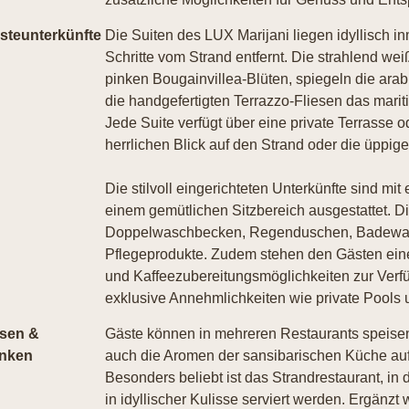
steunterkünfte
Die Suiten des LUX Marijani liegen idyllisch in
Schritte vom Strand entfernt. Die strahlend w
pinken Bougainvillea-Blüten, spiegeln die arab
die handgefertigten Terrazzo-Fliesen das mariti
Jede Suite verfügt über eine private Terrasse 
herrlichen Blick auf den Strand oder die üppige
Die stilvoll eingerichteten Unterkünfte sind mi
einem gemütlichen Sitzbereich ausgestattet. 
Doppelwaschbecken, Regenduschen, Badewan
Pflegeprodukte. Zudem stehen den Gästen eine
und Kaffeezubereitungsmöglichkeiten zur Verfü
exklusive Annehmlichkeiten wie private Pools
sen &
Gäste können in mehreren Restaurants speisen,
inken
auch die Aromen der sansibarischen Küche auf
Besonders beliebt ist das Strandrestaurant, in
in idyllischer Kulisse serviert werden. Ergänz