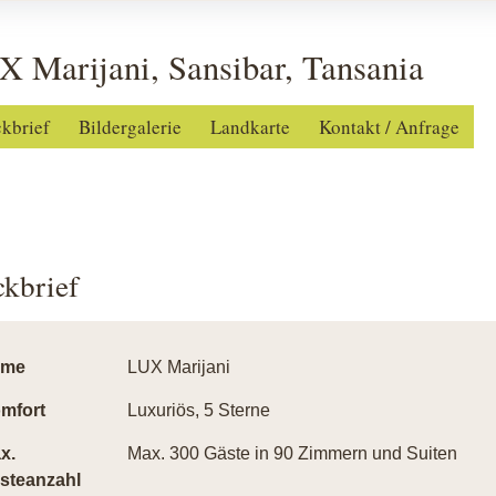
 Marijani, Sansibar, Tansania
ckbrief
Bildergalerie
Landkarte
Kontakt / Anfrage
ckbrief
ame
LUX Marijani
mfort
Luxuriös, 5 Sterne
x.
Max. 300 Gäste in 90 Zimmern und Suiten
steanzahl