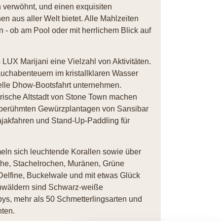
n verwöhnt, und einen exquisiten
n aus aller Welt bietet. Alle Mahlzeiten
 - ob am Pool oder mit herrlichem Blick auf
UX Marijani eine Vielzahl von Aktivitäten.
uchabenteuern im kristallklaren Wasser
onelle Dhow-Bootsfahrt unternehmen.
torische Altstadt von Stone Town machen
tberühmten Gewürzplantagen von Sansibar
Kajakfahren und Stand-Up-Paddling für
eln sich leuchtende Korallen sowie über
sche, Stachelrochen, Muränen, Grüne
 Delfine, Buckelwale und mit etwas Glück
nwäldern sind Schwarz-weiße
s, mehr als 50 Schmetterlingsarten und
hten.