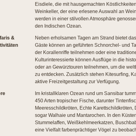
Eisdiele, die mit hausgemachten Köstlichkeite
Weinkeller, der eine erlesene Auswahl an Weine
werden in einer stilvollen Atmosphäre genossen
den Indischen Ozean.
faris &
Neben erholsamen Tagen am Strand bietet das L
tivitäten
Gäste können an geführten Schnorchel- und Ta
der Korallenriffe teilnehmen oder eine traditi
Kulturinteressierte können Ausflüge in die his
oder an Gewürztouren teilnehmen, um die wel
zu entdecken. Zusätzlich stehen Kitesurfing, 
aktive Freizeitgestaltung zur Verfügung.
ere
Im kristallklaren Ozean rund um Sansibar tumm
450 Arten tropischer Fische, darunter Tintenfi
Meeresschildkröten, Echte Karettschildkröten,
sogar Walhaie und Mantarochen. In den Küste
Stummelaffen, Weißkehlmeerkatzen, Buschbaby
eine Vielfalt farbenprächtiger Vögel zu beobac