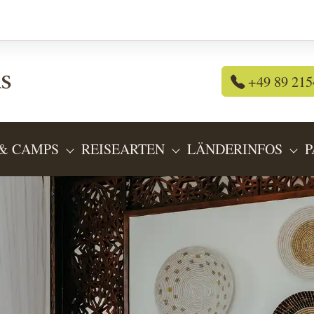
+49 89 215
& CAMPS
REISEARTEN
LÄNDERINFOS
P
OR "REISEANGEBOTE"
SUBMENU FOR "LODGES & CAMPS"
SUBMENU FOR "REIS
SU