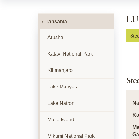
LUX
Tansania
Ste
Arusha
Katavi National Park
Kilimanjaro
Ste
Lake Manyara
N
Lake Natron
Ko
Mafia Island
Ma
Gä
Mikumi National Park