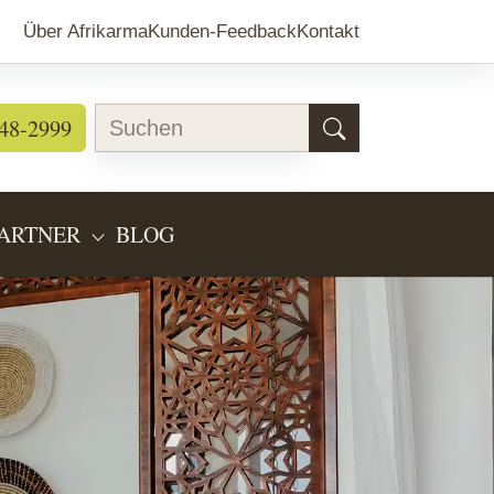
Über Afrikarma
Kunden-Feedback
Kontakt
48-2999
ARTNER
BLOG
EARTEN"
BMENU FOR "LÄNDERINFOS"
SUBMENU FOR "PARTNER"