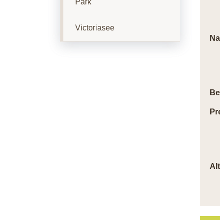
Park
Victoriasee
Na
Be
Pr
Al