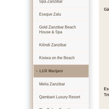
Spa Zanzibar
Gä
Essque Zalu
Gold Zanzibar Beach
House & Spa
Kilindi Zanzibar
Kisiwa on the Beach
LUX Marijani
Melia Zanzibar
Es
Tr
Qambani Luxury Resort