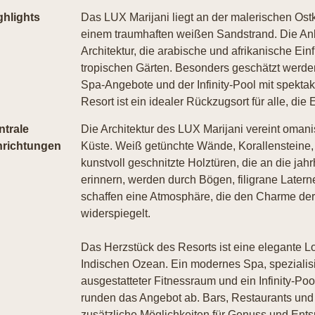
ghlights
Das LUX Marijani liegt an der malerischen Ostk
einem traumhaften weißen Sandstrand. Die Anla
Architektur, die arabische und afrikanische Ein
tropischen Gärten. Besonders geschätzt werden
Spa-Angebote und der Infinity-Pool mit spekta
Resort ist ein idealer Rückzugsort für alle, di
ntrale
Die Architektur des LUX Marijani vereint oman
nrichtungen
Küste. Weiß getünchte Wände, Korallensteine, 
kunstvoll geschnitzte Holztüren, die an die ja
erinnern, werden durch Bögen, filigrane Later
schaffen eine Atmosphäre, die den Charme der 
widerspiegelt.
Das Herzstück des Resorts ist eine elegante L
Indischen Ozean. Ein modernes Spa, spezialis
ausgestatteter Fitnessraum und ein Infinity-Poo
runden das Angebot ab. Bars, Restaurants und
zusätzliche Möglichkeiten für Genuss und Ent