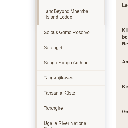
La
andBeyond Mnemba
Island Lodge
Kl
Selous Game Reserve
be
Re
Serengeti
An
Songo-Songo Archipel
Tanganjikasee
Ki
Tansania Küste
Tarangire
Ge
Ugalla River National