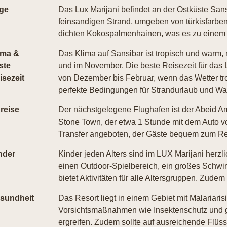
ge
Das Lux Marijani befindet an der Ostküste Sansi
feinsandigen Strand, umgeben von türkisfarb
dichten Kokospalmenhainen, was es zu einem i
ima &
Das Klima auf Sansibar ist tropisch und warm,
ste
und im November. Die beste Reisezeit für das L
isezeit
von Dezember bis Februar, wenn das Wetter tro
perfekte Bedingungen für Strandurlaub und Wa
reise
Der nächstgelegene Flughafen ist der Abeid Am
Stone Town, der etwa 1 Stunde mit dem Auto vom
Transfer angeboten, der Gäste bequem zum Res
nder
Kinder jeden Alters sind im LUX Marijani herzl
einen Outdoor-Spielbereich, ein großes Schw
bietet Aktivitäten für alle Altersgruppen. Zude
sundheit
Das Resort liegt in einem Gebiet mit Malariari
Vorsichtsmaßnahmen wie Insektenschutz und g
ergreifen. Zudem sollte auf ausreichende Flüss