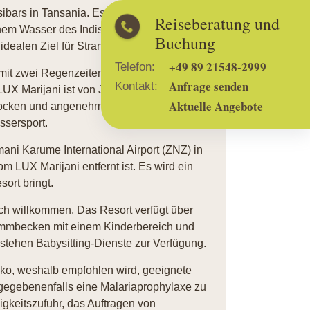
bars in Tansania. Es liegt direkt am
Reiseberatung und
enem Wasser des Indischen Ozeans und
Buchung
dealen Ziel für Strandliebhaber macht.
+49 89 21548-2999
Telefon:
 mit zwei Regenzeiten - von März bis Mai
Anfrage senden
Kontakt:
UX Marijani ist von Juni bis Oktober sowie
Aktuelle Angebote
cken und angenehm ist. Diese Zeit bietet
ssersport.
ani Karume International Airport (ZNZ) in
 LUX Marijani entfernt ist. Es wird ein
ort bringt.
ich willkommen. Das Resort verfügt über
immbecken mit einem Kinderbereich und
m stehen Babysitting-Dienste zur Verfügung.
siko, weshalb empfohlen wird, geeignete
egebenenfalls eine Malariaprophylaxe zu
igkeitszufuhr, das Auftragen von