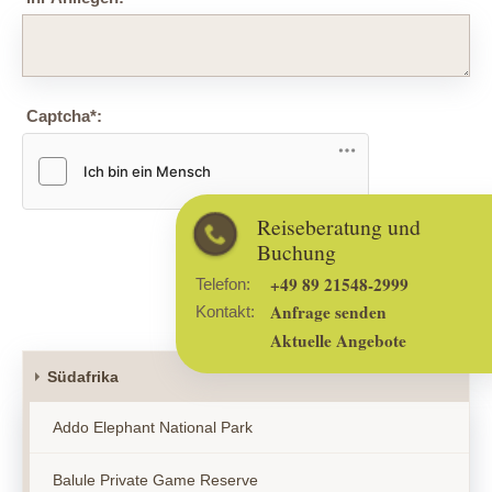
Captcha
*
:
Friendly Captcha
Reiseberatung und
Buchung
Absenden
+49 89 21548-2999
Telefon:
Anfrage senden
Kontakt:
Aktuelle Angebote
Südafrika
Addo Elephant National Park
Balule Private Game Reserve