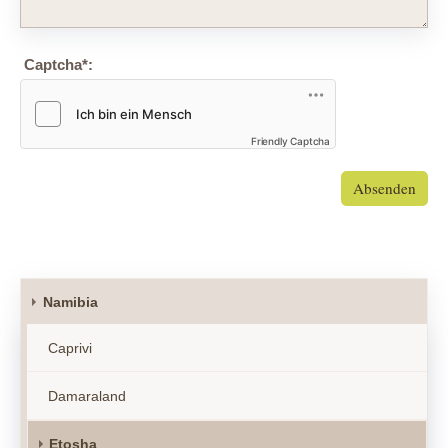
Captcha
*
:
Friendly Captcha
Absenden
Namibia
Caprivi
Damaraland
Etosha