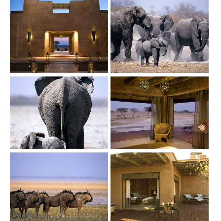
Show larger version
Show larger version
Show larger version
Show larger version
Show larger version
Show larger version