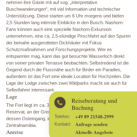
nehmen ihre Gäste mit auf sog. „interpretative
Buschwanderungen“, mit viel Information und technischer
Unterstützung. Diese starten um 6 Uhr morgens und bieten
2,5 Stunden lang intimste Einblicke in den Busch. Nashorn-
Fans können auch eine spezielle Nashorn-Exkursion
unternehmen, eine ca. 2,5-stündige Pirschfahrt auf den Spuren
der beinahe ausgerotteten Dickhäuter mit Fokus
Schutzmaßnahmen und Forschungsprojekte. Wer es
entspannter mag, kann das gut besuchte Wasserloch direkt
von seiner privaten Terrasse beobachten. Selbstredend ist die
Gegend durch die Flussnähe auch für Birder ein Paradies,
außerdem ist das Fort eine ideale Location für Hochzeiten. Die
Lage der Lodge zwischen zwei Wildparks macht sie auch für
Selbstfahrer interessant.
Lage
Reiseberatung und
The Fort liegt im ca. 34.000 ha großen privaten Onguma-
Buchung
Reservat, an der Grenze des Etosha Nationalparks, nahe an
+49 89 21548-2999
Telefon:
dessen Osteingang, in der Etosha-Pfanne, im nördlichen
Anfrage senden
Kontakt:
Zentralnamibia.
Anreise
Aktuelle Angebote