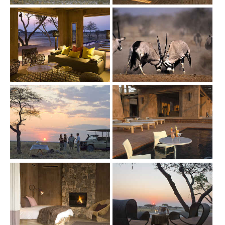
Show larger version
Show larger version
Show larger version
Show larger version
Show larger version
Show larger version