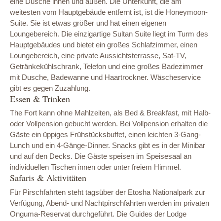
eine Dusche innen und außen. Die Unterkunft, die am
weitesten vom Hauptgebäude entfernt ist, ist die Honeymoon-
Suite. Sie ist etwas größer und hat einen eigenen
Loungebereich. Die einzigartige Sultan Suite liegt im Turm des
Hauptgebäudes und bietet ein großes Schlafzimmer, einen
Loungebereich, eine private Aussichtsterrasse, Sat-TV,
Getränkekühlschrank, Telefon und eine großes Badezimmer
mit Dusche, Badewanne und Haartrockner. Wäscheservice
gibt es gegen Zuzahlung.
Essen & Trinken
The Fort kann ohne Mahlzeiten, als Bed & Breakfast, mit Halb-
oder Vollpension gebucht werden. Bei Vollpension erhalten die
Gäste ein üppiges Frühstücksbuffet, einen leichten 3-Gang-
Lunch und ein 4-Gänge-Dinner. Snacks gibt es in der Minibar
und auf den Decks. Die Gäste speisen im Speisesaal an
individuellen Tischen innen oder unter freiem Himmel.
Safaris & Aktivitäten
Für Pirschfahrten steht tagsüber der Etosha Nationalpark zur
Verfügung, Abend- und Nachtpirschfahrten werden im privaten
Onguma-Reservat durchgeführt. Die Guides der Lodge