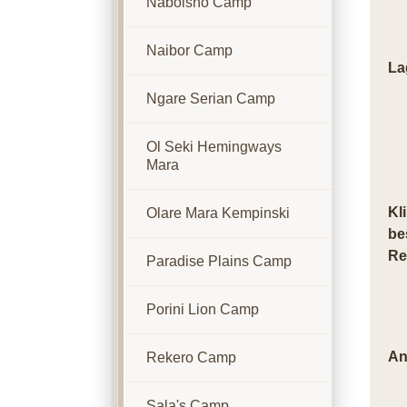
Naboisho Camp
Naibor Camp
La
Ngare Serian Camp
Ol Seki Hemingways
Mara
Kl
Olare Mara Kempinski
be
Re
Paradise Plains Camp
Porini Lion Camp
An
Rekero Camp
Sala's Camp