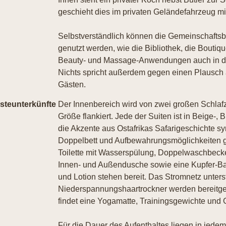
geschieht dies im privaten Geländefahrzeug m
Selbstverständlich können die Gemeinschafts
genutzt werden, wie die Bibliothek, die Bouti
Beauty- und Massage-Anwendungen auch in der
Nichts spricht außerdem gegen einen Plausch
Gästen.
steunterkünfte
Der Innenbereich wird von zwei großen Schlafz
Größe flankiert. Jede der Suiten ist in Beige-,
die Akzente aus Ostafrikas Safarigeschichte 
Doppelbett und Aufbewahrungsmöglichkeiten gi
Toilette mit Wasserspülung, Doppelwaschbecke
Innen- und Außendusche sowie eine Kupfer-B
und Lotion stehen bereit. Das Stromnetz unterst
Niederspannungshaartrockner werden bereitgeste
findet eine Yogamatte, Trainingsgewichte und
Für die Dauer des Aufenthaltes liegen in jed