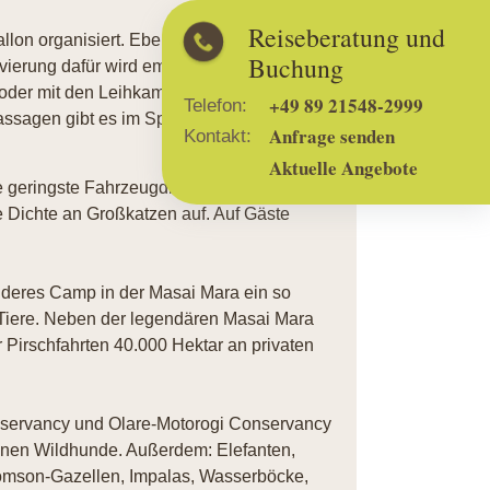
Reiseberatung und
on organisiert. Ebenfalls gegen Aufpreis
Buchung
vierung dafür wird empfohlen. Am Kurs
der mit den Leihkameras, die in jedem
+49 89 21548-2999
Telefon:
ssagen gibt es im Spa (zusätzliche
Anfrage senden
Kontakt:
Aktuelle Angebote
e geringste Fahrzeugdichte in der Region
 Dichte an Großkatzen auf. Auf Gäste
anderes Camp in der Masai Mara ein so
 Tiere. Neben der legendären Masai Mara
 Pirschfahrten 40.000 Hektar an privaten
nservancy und Olare-Motorogi Conservancy
enen Wildhunde. Außerdem: Elefanten,
homson-Gazellen, Impalas, Wasserböcke,