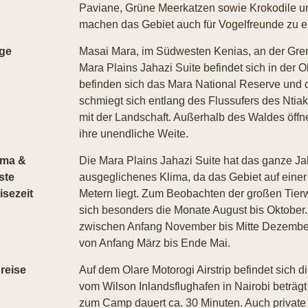
Paviane, Grüne Meerkatzen sowie Krokodile u
machen das Gebiet auch für Vogelfreunde zu ei
ge
Masai Mara, im Südwesten Kenias, an der Gren
Mara Plains Jahazi Suite befindet sich in der
befinden sich das Mara National Reserve und
schmiegt sich entlang des Flussufers des Ntiak
mit der Landschaft. Außerhalb des Waldes öffne
ihre unendliche Weite.
ima &
Die Mara Plains Jahazi Suite hat das ganze Jah
ste
ausgeglichenes Klima, da das Gebiet auf eine
isezeit
Metern liegt. Zum Beobachten der großen Tier
sich besonders die Monate August bis Oktober. 
zwischen Anfang November bis Mitte Dezember s
von Anfang März bis Ende Mai.
reise
Auf dem Olare Motorogi Airstrip befindet sich
vom Wilson Inlandsflughafen in Nairobi beträgt
zum Camp dauert ca. 30 Minuten. Auch private