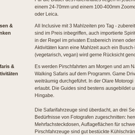
einem 24-70mm und einem 100-400mm Zoomobj
oder Leica.
sen &
All Inclusive mit 3 Mahlzeiten pro Tag - zubere
inken
sind im Preis inbegriffen, auch importierte S
in der Regel im privaten Essbereich innen oder
Aktivitäten kann eine Mahlzeit auch ein Busch
(vegetarisch, vegan) wird gerne Rücksicht ge
faris &
Es werden Pirschfahrten am Morgen und am Na
tivitäten
Walking Safaris auf dem Programm. Game Dri
weiträumig durchgeführt. In der Olare Motorog
erlaubt. Die Guides sind bestens ausgebildet un
Hingabe.
Die Safarifahrzeuge sind überdacht, an drei Se
Bedürfnisse von Fotografen zugeschnitten: her
Mehrfachsteckdosen, Auflageflächen für schwe
Pirschfahrzeuge sind gut bestückte Kühlschrä