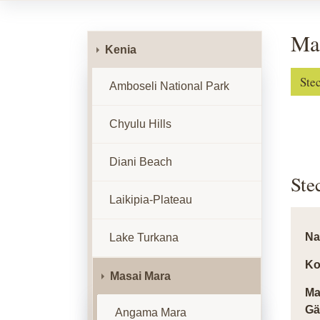
Mar
Kenia
Ste
Amboseli National Park
Chyulu Hills
Diani Beach
Ste
Laikipia-Plateau
N
Lake Turkana
Ko
Masai Mara
Ma
Gä
Angama Mara