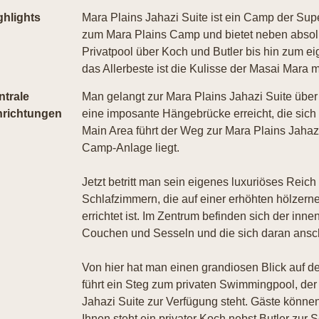
ghlights
Mara Plains Jahazi Suite ist ein Camp der Sup
zum Mara Plains Camp und bietet neben absolut
Privatpool über Koch und Butler bis hin zum e
das Allerbeste ist die Kulisse der Masai Mara 
ntrale
Man gelangt zur Mara Plains Jahazi Suite übe
nrichtungen
eine imposante Hängebrücke erreicht, die sich 
Main Area führt der Weg zur Mara Plains Jahaz
Camp-Anlage liegt.
Jetzt betritt man sein eigenes luxuriöses Reich 
Schlafzimmern, die auf einer erhöhten hölzerne
errichtet ist. Im Zentrum befinden sich der in
Couchen und Sesseln und die sich daran ansc
Von hier hat man einen grandiosen Blick auf d
führt ein Steg zum privaten Swimmingpool, der
Jahazi Suite zur Verfügung steht. Gäste könne
Ihnen steht ein privater Koch nebst Butler zur 