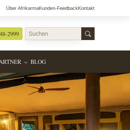
Über Afrikarma
Kunden-Feedback
Kontakt
48-2999
ARTNER
BLOG
EARTEN"
BMENU FOR "LÄNDERINFOS"
SUBMENU FOR "PARTNER"