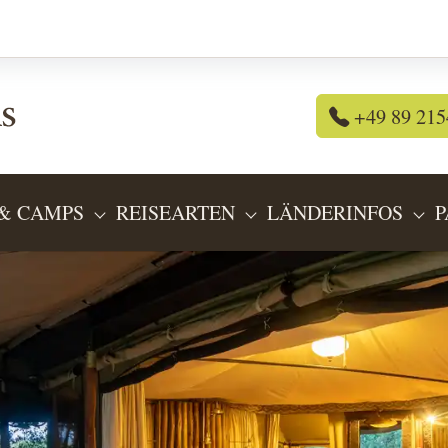
+49 89 215
& CAMPS
REISEARTEN
LÄNDERINFOS
P
OR "REISEANGEBOTE"
SUBMENU FOR "LODGES & CAMPS"
SUBMENU FOR "REIS
SU