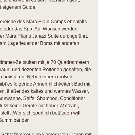
it eigenem Guide.
bereiche des Mara Plain Camps ebenfalls
que oder das Spa. Auf Wunsch werden
 Mara Plains Jahazi Suite durchgeführt.
 am Lagerfeuer der Boma mit anderen
immer-Zeltsuiten mit je 70 Quadratmetern
 Braun- und dezenten Rottönen gehalten, die
symbolisieren. Neben einem großen
bt es folgende Annehmlichkeiten: Bad mit
n, fließendes kaltes und warmes Wasser,
adewanne. Seife, Shampoo, Conditioner
ützt keine Geräte mit hoher Wattzahl,
llt. Wer sich sportlich betätigen will,
 Gummibänder.
em Schlafzimmer eine Kamera von Canon mit