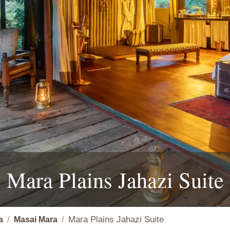
Mara Plains Jahazi Suite
Mara Plains Jahazi Suite
a
Masai Mara