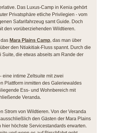
erlative. Das Luxus-Camp in Kenia gehört
er Privatsphäre etliche Privilegien - vom
igenen Safarifahrzeug samt Guide. Doch
mit den vorüberziehenden Wildtieren.
r das
Mara Plains Camp
, das man über
über den Ntiakitiak-Fluss spannt. Durch die
i Suite, die etwas abseits am Rande der
- eine intime Zeltsuite mit zwei
n Plattform inmitten des Galeriewaldes
nenliegende Ess- und Wohnbereich mit
hließende Veranda.
en Strom von Wildtieren. Von der Veranda
 ausschließlich den Gästen der Mara Plains
n hier höchste Servicestandards erwarten.
Seite und wenn es auf Pirschfahrt geht,