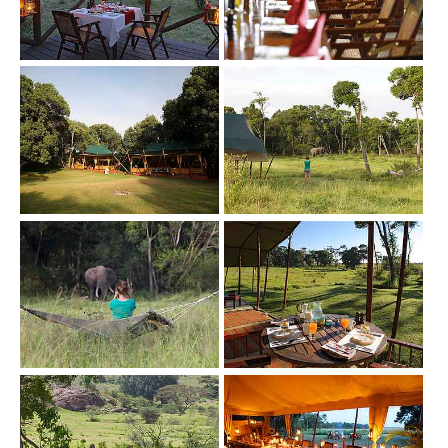
Show larger version
Show larger version
Show larger version
Show larger version
Show larger version
Show larger version