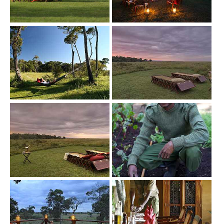
Show larger version
Show larger version
Show larger version
Show larger version
Show larger version
Show larger version