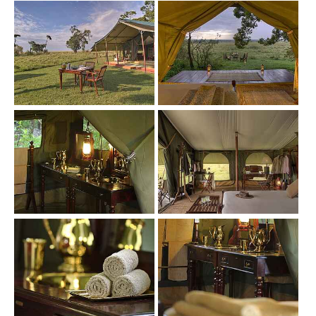
Show larger version
Show larger version
Show larger version
Show larger version
Show larger version
Show larger version