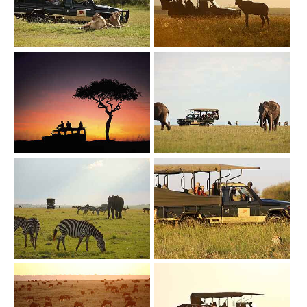
Show larger version
Show larger version
Show larger version
Show larger version
Show larger version
Show larger version