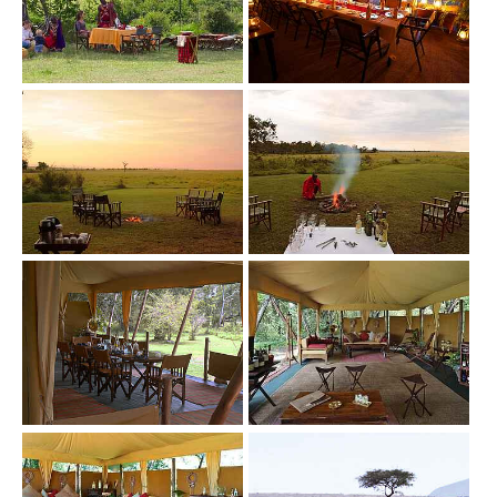
Show larger version
Show larger version
Show larger version
Show larger version
Show larger version
Show larger version