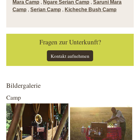
Mara Camp
,
Ngare Serian Camp
,
Saruni Mara
Camp
,
Serian Camp
,
Kicheche Bush Camp
Fragen zur Unterkunft?
Kontakt aufnehmen
Bildergalerie
Camp
Show larger version
Show larger version