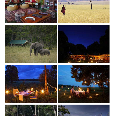
Show larger version
Show larger version
Show larger version
Show larger version
Show larger version
Show larger version