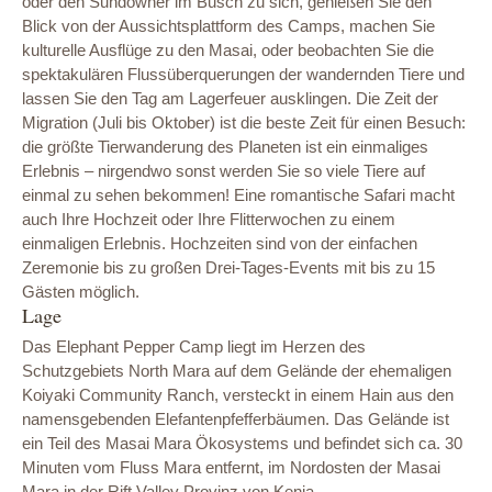
oder den Sundowner im Busch zu sich, genießen Sie den
Blick von der Aussichtsplattform des Camps, machen Sie
kulturelle Ausflüge zu den Masai, oder beobachten Sie die
spektakulären Flussüberquerungen der wandernden Tiere und
lassen Sie den Tag am Lagerfeuer ausklingen. Die Zeit der
Migration (Juli bis Oktober) ist die beste Zeit für einen Besuch:
die größte Tierwanderung des Planeten ist ein einmaliges
Erlebnis – nirgendwo sonst werden Sie so viele Tiere auf
einmal zu sehen bekommen! Eine romantische Safari macht
auch Ihre Hochzeit oder Ihre Flitterwochen zu einem
einmaligen Erlebnis. Hochzeiten sind von der einfachen
Zeremonie bis zu großen Drei-Tages-Events mit bis zu 15
Gästen möglich.
Lage
Das Elephant Pepper Camp liegt im Herzen des
Schutzgebiets North Mara auf dem Gelände der ehemaligen
Koiyaki Community Ranch, versteckt in einem Hain aus den
namensgebenden Elefantenpfefferbäumen. Das Gelände ist
ein Teil des Masai Mara Ökosystems und befindet sich ca. 30
Minuten vom Fluss Mara entfernt, im Nordosten der Masai
Mara in der Rift Valley Provinz von Kenia.