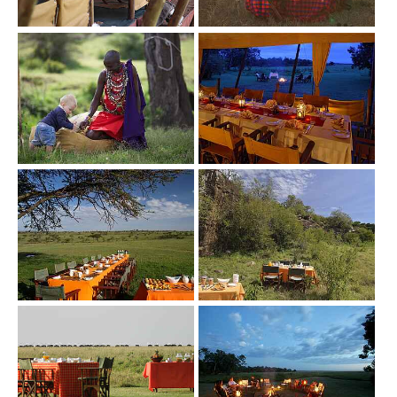
Show larger version
Show larger version
Show larger version
Show larger version
Show larger version
Show larger version