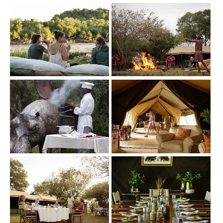
Show larger version
Show larger version
Show larger version
Show larger version
Show larger version
Show larger version