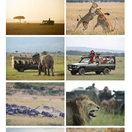
Show larger version
Show larger version
Show larger version
Show larger version
Show larger version
Show larger version