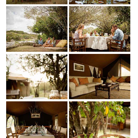
Show larger version
Show larger version
Show larger version
Show larger version
Show larger version
Show larger version