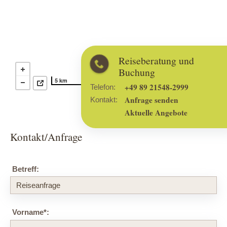
Reiseberatung und
Buchung
5 km
+49 89 21548-2999
Telefon:
Anfrage senden
Kontakt:
Aktuelle Angebote
Kontakt/Anfrage
Betreff:
Vorname
*
: