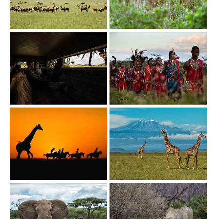
Show larger version
Show larger version
Show larger version
Show larger version
Show larger version
Show larger version