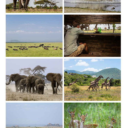
Show larger version
Show larger version
Show larger version
Show larger version
Show larger version
Show larger version