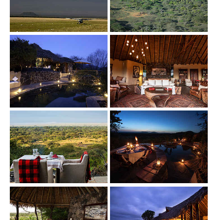
Show larger version
Show larger version
Show larger version
Show larger version
Show larger version
Show larger version