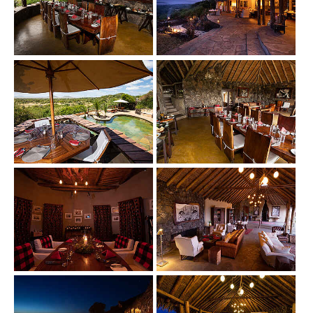
Show larger version
Show larger version
Show larger version
Show larger version
Show larger version
Show larger version