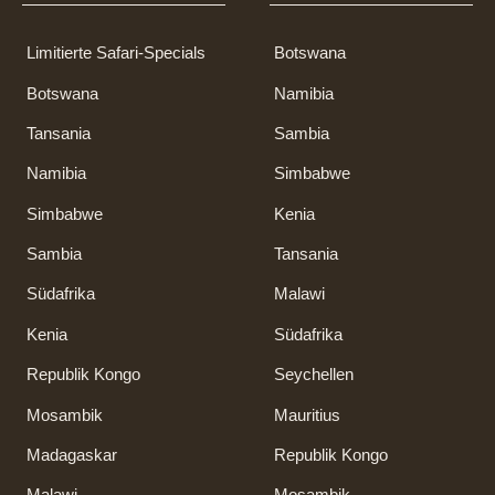
Limitierte Safari-Specials
Botswana
Botswana
Namibia
Tansania
Sambia
Namibia
Simbabwe
Simbabwe
Kenia
Sambia
Tansania
Südafrika
Malawi
Kenia
Südafrika
Republik Kongo
Seychellen
Mosambik
Mauritius
Madagaskar
Republik Kongo
Malawi
Mosambik