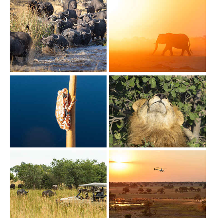
Show larger version
Show larger version
Show larger version
Show larger version
Show larger version
Show larger version