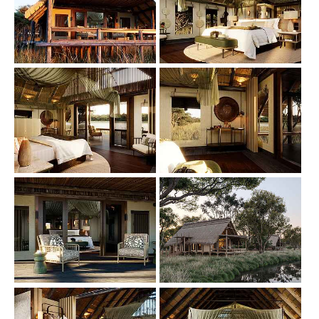
Show larger version
Show larger version
Show larger version
Show larger version
Show larger version
Show larger version