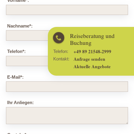
Vorname
*
:
Nachname
*
:
Reiseberatung und
Buchung
+49 89 21548-2999
Telefon:
Telefon
*
:
Anfrage senden
Kontakt:
Aktuelle Angebote
E-Mail
*
:
Ihr Anliegen: