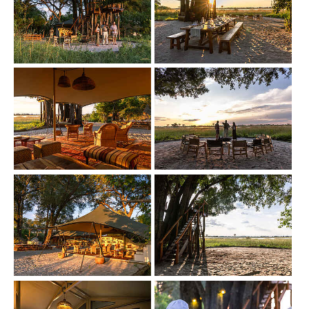
Show larger version
Show larger version
Show larger version
Show larger version
Show larger version
Show larger version