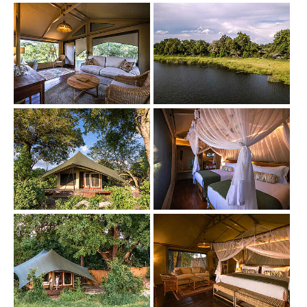
Show larger version
Show larger version
Show larger version
Show larger version
Show larger version
Show larger version