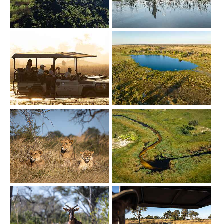
Show larger version
Show larger version
Show larger version
Show larger version
Show larger version
Show larger version