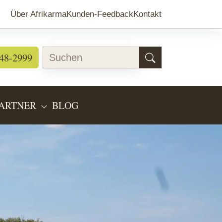
Über Afrikarma
Kunden-Feedback
Kontakt
48-2999
ARTNER
BLOG
EARTEN"
BMENU FOR "LÄNDERINFOS"
SUBMENU FOR "PARTNER"