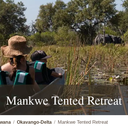
Mankwe Tented Retreat
Mankwe Tented Retreat
wana
Okavango-Delta