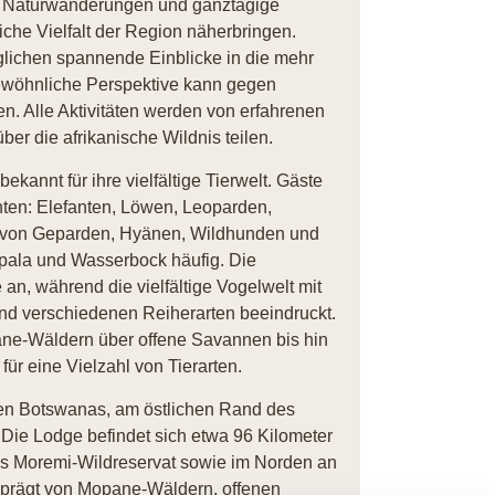
 Naturwanderungen und ganztägige
iche Vielfalt der Region näherbringen.
lichen spannende Einblicke in die mehr
ewöhnliche Perspektive kann gegen
n. Alle Aktivitäten werden von erfahrenen
er die afrikanische Wildnis teilen.
kannt für ihre vielfältige Tierwelt. Gäste
hten: Elefanten, Löwen, Leoparden,
n von Geparden, Hyänen, Wildhunden und
mpala und Wasserbock häufig. Die
an, während die vielfältige Vogelwelt mit
nd verschiedenen Reiherarten beeindruckt.
ne-Wäldern über offene Savannen bis hin
ür eine Vielzahl von Tierarten.
en Botswanas, am östlichen Rand des
 Die Lodge befindet sich etwa 96 Kilometer
as Moremi-Wildreservat sowie im Norden an
prägt von Mopane-Wäldern, offenen