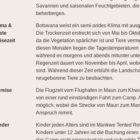
Savannen und saisonalen Feuchtgebieten, die e
beherbergen.
ima &
Botswana weist ein semi-arides Klima mit aus
ste
Die Trockenzeit erstreckt sich von Mai bis Oktob
isezeit
da die Vegetation spärlicher ist und Tiere verm
diesen Monaten liegen die Tagestemperaturen
während es morgens und abends mitunter unter
Regenzeit dauert von November bis April, wobe
sind. Während dieser Zeit erblüht die Landschaf
neugeborene Tiere zu beobachten.
reise
Die Flugzeit vom Flughafen in Maun zum Khwai 
von einer rund einstündigen Fahrt zum Camp. Alt
möglich, wobei die Strecke von Maun zum Man
Anspruch nimmt.
nder
Kinder jeden Alters sind im Mankwe Tented Ret
Kindern unter 12 Jahren ist die Buchung eines 
das Camp nicht eingezäunt ist und sich wilde T