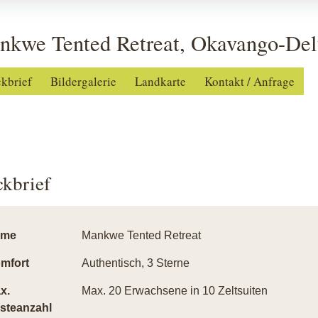
nkwe Tented Retreat, Okavango-Del
ckbrief
Bildergalerie
Landkarte
Kontakt / Anfrage
ckbrief
ame
Mankwe Tented Retreat
mfort
Authentisch, 3 Sterne
x.
Max. 20 Erwachsene in 10 Zeltsuiten
steanzahl