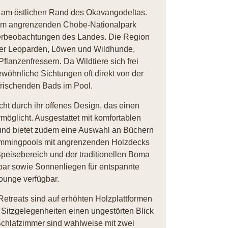
, am östlichen Rand des Okavangodeltas.
d im angrenzenden Chobe-Nationalpark
tierbeobachtungen des Landes. Die Region
unter Leoparden, Löwen und Wildhunde,
flanzenfressern. Da Wildtiere sich frei
öhnliche Sichtungen oft direkt von der
frischenden Bads im Pool.
t durch ihr offenes Design, das einen
möglicht. Ausgestattet mit komfortablen
 und bietet zudem eine Auswahl an Büchern
immingpools mit angrenzenden Holzdecks
 Speisebereich und der traditionellen Boma
bar sowie Sonnenliegen für entspannte
ounge verfügbar.
etreats sind auf erhöhten Holzplattformen
 Sitzgelegenheiten einen ungestörten Blick
Schlafzimmer sind wahlweise mit zwei