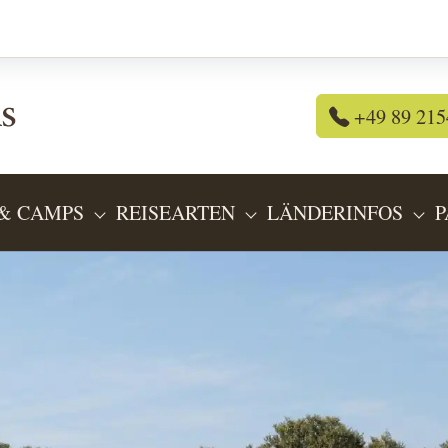
+49 89 215
& CAMPS
REISEARTEN
LÄNDERINFOS
P
OR "REISEANGEBOTE"
SUBMENU FOR "LODGES & CAMPS"
SUBMENU FOR "REIS
SU