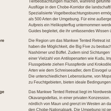
Tierbeobachtungen machen, während geführte
Ausflüge in den Chobe-Korridor die landschaftl
Spezialisierte Vogelbeobachtungstouren ermög
als 500 Arten der Umgebung. Für eine außerg
Aufpreis ein Helikopterflug unternommen werde
Guides begleitet, die ihr umfassendes Wissen üb
ere
Die Region um das Mankwe Tented Retreat ist be
haben die Möglichkeit, die Big Five zu beobac
Nashörner und Büffel. Zudem sind Sichtunge
einer Vielzahl von Antilopenarten wie Kudu, I
Flussgebiete ziehen Flusspferde und Krokodile 
Arten wie dem Schreiseeadler, dem Eisvogel u
Die unterschiedlichen Lebensräume, von Mopa
zu Feuchtgebieten, bieten ideale Bedingungen f
ge
Das Mankwe Tented Retreat liegt im Nordwest
Okavangodeltas, in einer privaten Konzession.
nördlich von Maun und grenzt im Westen an d
den Chobe-Nationalpark. Die Umgebung ist ge