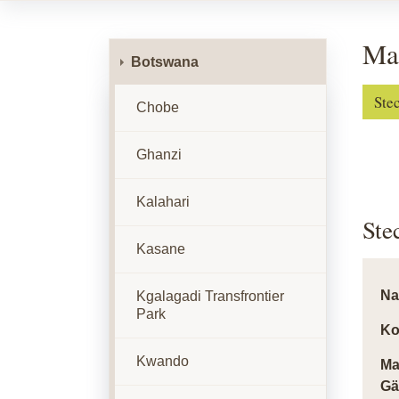
Ma
Botswana
Ste
Chobe
Ghanzi
Kalahari
Ste
Kasane
N
Kgalagadi Transfrontier
Park
Ko
Kwando
Ma
Gä