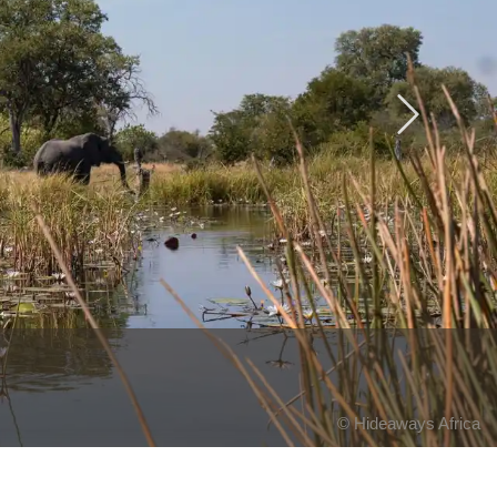
Next
© Hideaways Africa