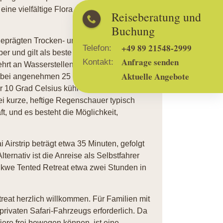
ine vielfältige Flora und Fauna
Reiseberatung und
Buchung
geprägten Trocken- und Regenzeiten auf.
+49 89 21548-2999
Telefon:
er und gilt als beste Reisezeit für Safaris,
Anfrage senden
Kontakt:
ehrt an Wasserstellen anzutreffen sind. In
Aktuelle Angebote
 bei angenehmen 25 bis 28 Grad Celsius,
 10 Grad Celsius kühl werden kann. Die
i kurze, heftige Regenschauer typisch
t, und es besteht die Möglichkeit,
Airstrip beträgt etwa 35 Minuten, gefolgt
ernativ ist die Anreise als Selbstfahrer
kwe Tented Retreat etwa zwei Stunden in
reat herzlich willkommen. Für Familien mit
privaten Safari-Fahrzeugs erforderlich. Da
iere frei bewegen können, ist eine