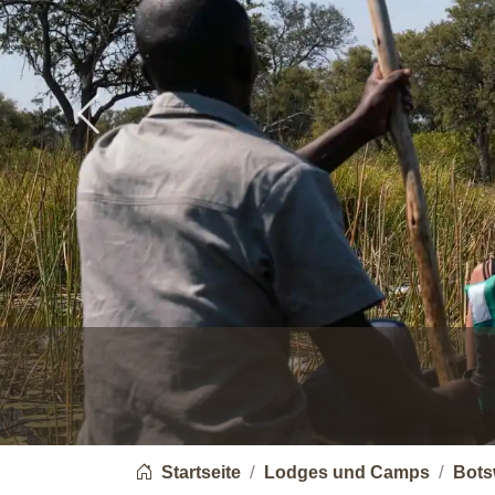
Previous
You are here:
Startseite
Lodges und Camps
Bots