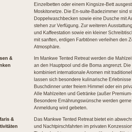
Einzelbetten oder einem Kingsize-Bett ausgest
Moskitonetze. Die En-suite-Badezimmer sind stil
Doppelwaschbecken sowie eine Dusche mit Aus
stehen zur Verfügung. Zur weiteren Ausstattung
und Kaffeestation sowie ein kleiner Schreibtis
mit sanften, erdigen Farbtönen verleihen den Z
Atmosphäre.
sen &
Im Mankwe Tented Retreat werden die Mahlzeite
inken
an den Hauptpool und die Boma angrenzt. Die K
kombiniert internationale Aromen mit tradition
lassen sich besondere kulinarische Erlebnisse
Buschdinner unter freiem Himmel oder ein pri
Alle Mahlzeiten und Getränke (außer Premium-Al
Besondere Ernährungswünsche werden gerne be
Anmeldung wird gebeten.
faris &
Das Mankwe Tented Retreat bietet ein abwechs
tivitäten
und Nachtpirschfahrten im privaten Konzession