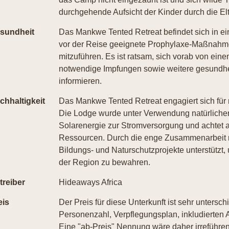
durchgehende Aufsicht der Kinder durch die El
sundheit
Das Mankwe Tented Retreat befindet sich in e
vor der Reise geeignete Prophylaxe-Maßnahm
mitzuführen. Es ist ratsam, sich vorab von eine
notwendige Impfungen sowie weitere gesundh
informieren.
chhaltigkeit
Das Mankwe Tented Retreat engagiert sich für
Die Lodge wurde unter Verwendung natürlicher 
Solarenergie zur Stromversorgung und achtet 
Ressourcen. Durch die enge Zusammenarbeit m
Bildungs- und Naturschutzprojekte unterstützt,
der Region zu bewahren.
treiber
Hideaways Africa
eis
Der Preis für diese Unterkunft ist sehr untersch
Personenzahl, Verpflegungsplan, inkludierten A
Eine "ab-Preis" Nennung wäre daher irreführend