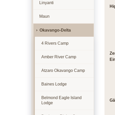
Linyanti
Hi
Maun
Okavango-Delta
4 Rivers Camp
Ze
Amber River Camp
Ei
Atzaro Okavango Camp
Baines Lodge
Belmond Eagle Island
Gä
Lodge