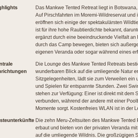
ghlights
Das Mankwe Tented Retreat liegt in Botswana
Auf Pirschfahrten im Moremi-Wildreservat un
eröffnen sich einige der spektakulärsten Wild
ist für ihre hohe Raubtierdichte bekannt, dar
ergänzt durch eine beeindruckende Vielfalt an P
durch das Camp bewegen, bieten sich außergew
eigenen Veranda oder sogar während eines er
ntrale
Die Lounge des Mankwe Tented Retreats bestich
nrichtungen
wunderbaren Blick auf die umliegende Natur er
Sitzgelegenheiten, lädt sie zum Verweilen ein
und Spielen für entspannte Stunden. Zwei Sw
stehen zur Verfügung: Einer ist direkt mit dem
verbunden, während der andere mit einer Pool
Momente sorgt. Kostenfreies WLAN ist in der L
steunterkünfte
Die zehn Meru-Zeltsuiten des Mankwe Tented R
erbaut und bieten von der privaten Veranda mit
auf die umliegende Wildnis. Die großzügigen 