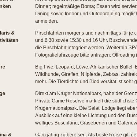
inken
Dinner; regelmäßige Boma; Essen wird serviert
Dining sowie Indoor und Outdoordining möglich.
anmelden.
faris &
Pirschfahrten morgens und nachmittags für je 
tivitäten
und 6:30 sowie 15:30 und 16 Uhr. Buschwande
die Pirschfahrt integriert werden. Weiterhin SP
Fotografiefahrzeuge bitte anfragen. Offroading i
ere
Big Five: Leopard, Löwe, Afrikanischer Büffel,
Wildhunde, Giraffen, Nilpferde, Zebras, zahlrei
mehr. Die Tierdichte und Biodiversität ist sehr
ge
Direkt am Krüger Nationalpark, nahe der Gren
Private Game Reserve markiert die südlichste
Krügernationalpark. Die Selati Lodge liegt eb
Ausblick auf eine kleine Lichtung und den Bus
welliges Buschland, Grasebenen und Galeriew
ima &
Ganzjährig zu bereisen. Als beste Reise gilt de