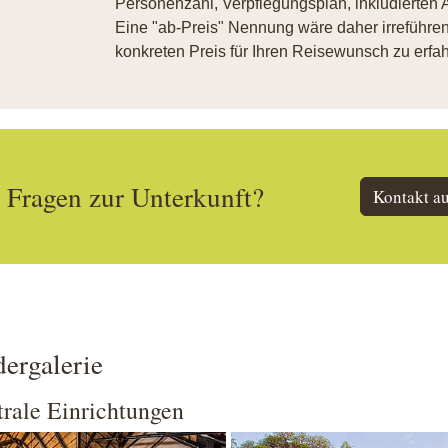
Personenzahl, Verpflegungsplan, inkludierten A
Eine "ab-Preis" Nennung wäre daher irreführend
konkreten Preis für Ihren Reisewunsch zu erfah
Fragen zur Unterkunft?
Kontakt a
dergalerie
rale Einrichtungen
 larger version
Show larger version