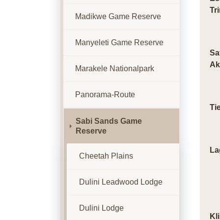
Tr
Madikwe Game Reserve
Manyeleti Game Reserve
Sa
Ak
Marakele Nationalpark
Panorama-Route
Ti
Sabi Sands Game
Reserve
La
Cheetah Plains
Dulini Leadwood Lodge
Dulini Lodge
Kl