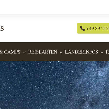
+49 89 215
& CAMPS
REISEARTEN
LÄNDERINFOS
P
OR "REISEANGEBOTE"
SUBMENU FOR "LODGES & CAMPS"
SUBMENU FOR "REIS
SU