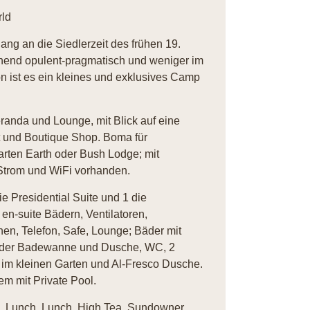
rld
lang an die Siedlerzeit des frühen 19.
chend opulent-pragmatisch und weniger im
on ist es ein kleines und exklusives Camp
randa und Lounge, mit Blick auf eine
t und Boutique Shop. Boma für
rten Earth oder Bush Lodge; mit
Strom und WiFi vorhanden.
e Presidential Suite und 1 die
 en-suite Bädern, Ventilatoren,
en, Telefon, Safe, Lounge; Bäder mit
ender Badewanne und Dusche, WC, 2
m kleinen Garten und Al-Fresco Dusche.
m mit Private Pool.
h, Lunch, Lunch, High Tea, Sundowner,