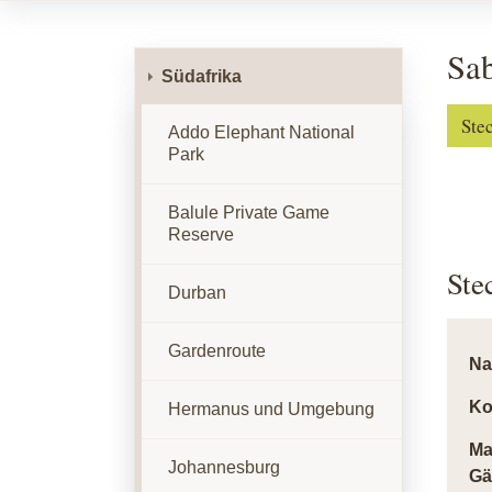
Sab
Südafrika
Ste
Addo Elephant National
Park
Balule Private Game
Reserve
Ste
Durban
Gardenroute
N
Ko
Hermanus und Umgebung
Ma
Johannesburg
Gä