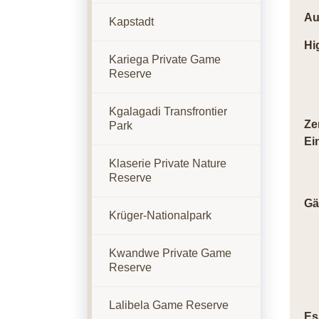
Au
Kapstadt
Hi
Kariega Private Game
Reserve
Kgalagadi Transfrontier
Ze
Park
Ei
Klaserie Private Nature
Reserve
Gä
Krüger-Nationalpark
Kwandwe Private Game
Reserve
Lalibela Game Reserve
Es