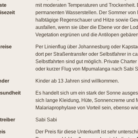
ste
mit moderaten Temperaturen und Trockenheit. 
isezeit
permanenten Wasserstellen. Der Sommer von No
halbtägige Regenschauer und Hitze sowie Gewi
ausfallen, wenn sie über die Ebene vor der Lod
Vegetation ergrünen und die Antilopen gebären
reise
Per Linienflug über Johannesburg oder Kapst
dort per Straßentransfer oder Selbstfahrer in 
Selbstfahrten sind gut möglich. Private Charter
oder kurzer Flug von Mpumalanga nach Sabi Sab
nder
Kinder ab 13 Jahren sind willkommen.
sundheit
Es handelt sich um ein stark der Sonne ausgese
sich lange Kleidung, Hüte, Sonnencreme und M
Malariaprophylaxe von Vorteil sein, ebenso wie
treiber
Sabi Sabi
eis
Der Preis für diese Unterkunft ist sehr untersch