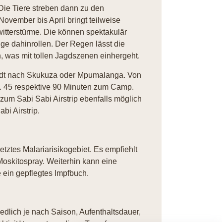
Die Tiere streben dann zu den
vember bis April bringt teilweise
tterstürme. Die können spektakulär
ge dahinrollen. Der Regen lässt die
, was mit tollen Jagdszenen einhergeht.
adt nach Skukuza oder Mpumalanga. Von
ca. 45 respektive 90 Minuten zum Camp.
 zum Sabi Sabi Airstrip ebenfalls möglich
i Airstrip.
tztes Malariarisikogebiet. Es empfiehlt
oskitospray. Weiterhin kann eine
 ein gepflegtes Impfbuch.
iedlich je nach Saison, Aufenthaltsdauer,