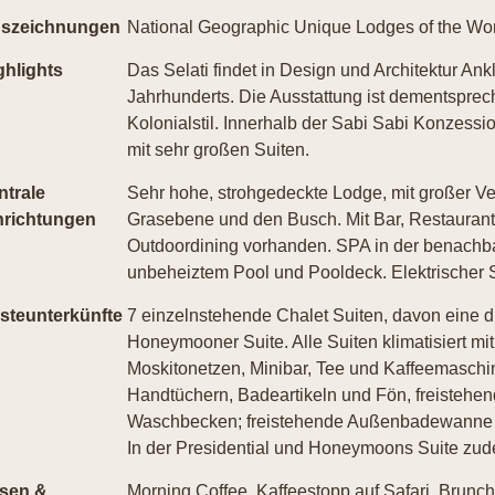
szeichnungen
National Geographic Unique Lodges of the Wo
ghlights
Das Selati findet in Design und Architektur Ank
Jahrhunderts. Die Ausstattung ist dementspre
Kolonialstil. Innerhalb der Sabi Sabi Konzessi
mit sehr großen Suiten.
ntrale
Sehr hohe, strohgedeckte Lodge, mit großer Ve
nrichtungen
Grasebene und den Busch. Mit Bar, Restauran
Outdoordining vorhanden. SPA in der benachba
unbeheiztem Pool und Pooldeck. Elektrischer 
steunterkünfte
7 einzelnstehende Chalet Suiten, davon eine di
Honeymooner Suite. Alle Suiten klimatisiert mit
Moskitonetzen, Minibar, Tee und Kaffeemaschin
Handtüchern, Badeartikeln und Fön, freisteh
Waschbecken; freistehende Außenbadewanne i
In der Presidential und Honeymoons Suite zude
sen &
Morning Coffee, Kaffeestopp auf Safari, Brunc