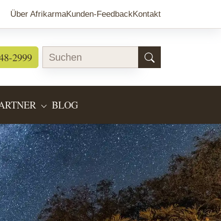
Über Afrikarma
Kunden-Feedback
Kontakt
48-2999
ARTNER
BLOG
EARTEN"
BMENU FOR "LÄNDERINFOS"
SUBMENU FOR "PARTNER"