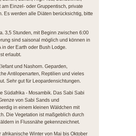
 am Einzel- oder Gruppentisch, private
 Es werden alle Diäten berücksichtig, bitte
ca. 3,5 Stunden, mit Beginn zwischen 6:00
rung sind saisonal möglich und können in
A in der Earth oder Bush Lodge.
st erlaubt.
 Elefant und Nashorn. Geparden,
che Antilopenarten, Reptilien und vieles
 gut. Sehr gut für Leopardensichtungen.
ze Südafrika - Mosambik. Das Sabi Sabi
 Grenze von Sabi Sands und
enerdig in einem kleinen Wäldchen mit
ch. Die Vegetation ist maßgeblich durch
äldern in Flussnähe gekennzeichnet.
r afrikanische Winter von Mai bis Oktober