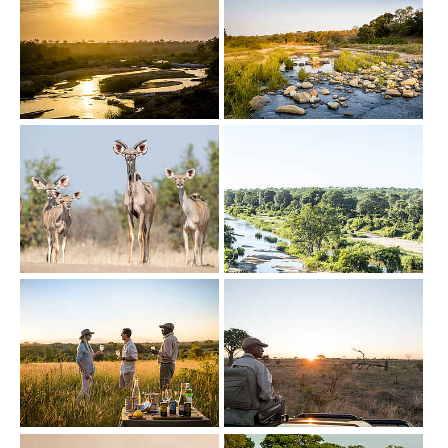
Show larger version
Show larger version
Show larger version
Show larger version
Show larger version
Show larger version