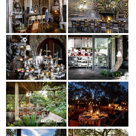
Show larger version
Show larger version
Show larger version
Show larger version
Show larger version
Show larger version