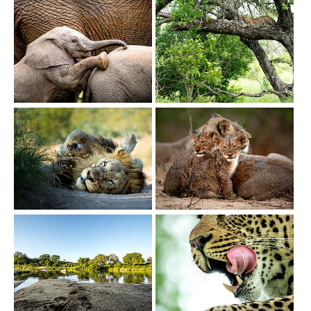
Show larger version
Show larger version
Show larger version
Show larger version
Show larger version
Show larger version