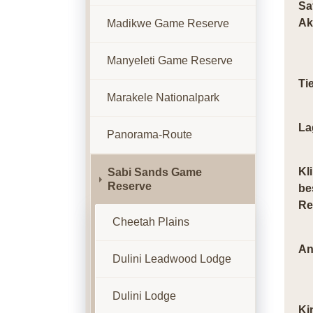
Sa
Ak
Madikwe Game Reserve
Manyeleti Game Reserve
Ti
Marakele Nationalpark
La
Panorama-Route
Kl
Sabi Sands Game
Reserve
be
Re
Cheetah Plains
An
Dulini Leadwood Lodge
Dulini Lodge
Ki