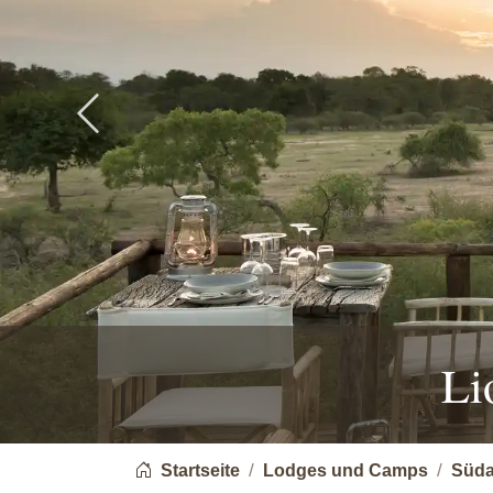
Previous
Li
You are here:
Startseite
Lodges und Camps
Süda