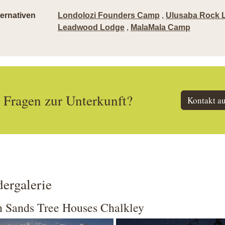
ternativen
Londolozi Founders Camp
,
Ulusaba Rock 
Leadwood Lodge
,
MalaMala Camp
Fragen zur Unterkunft?
Kontakt a
dergalerie
n Sands Tree Houses Chalkley
 larger version
Show larger version