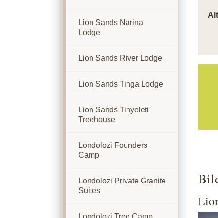
Al
Lion Sands Narina
Lodge
Lion Sands River Lodge
Lion Sands Tinga Lodge
Lion Sands Tinyeleti
Treehouse
Londolozi Founders
Camp
Bil
Londolozi Private Granite
Suites
Lio
Londolozi Tree Camp
Show