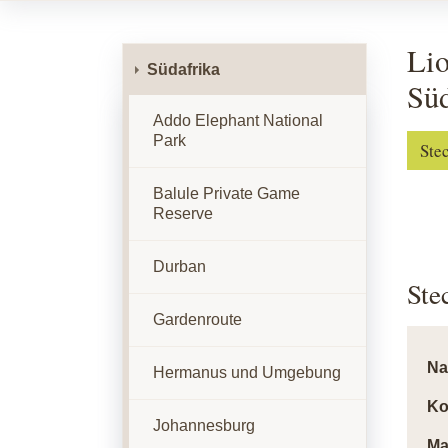
Lio
Südafrika
Süd
Addo Elephant National
Park
Ste
Balule Private Game
Reserve
Durban
Ste
Gardenroute
N
Hermanus und Umgebung
Ko
Johannesburg
Ma