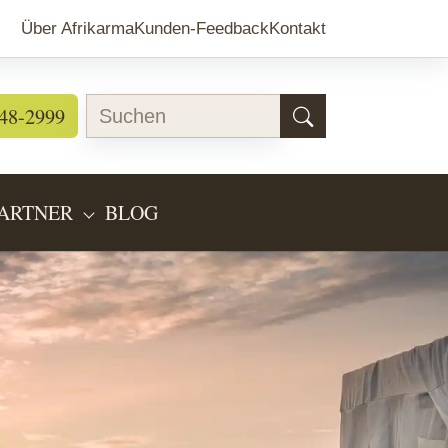
Über Afrikarma
Kunden-Feedback
Kontakt
48-2999
ARTNER
BLOG
EARTEN"
BMENU FOR "LÄNDERINFOS"
SUBMENU FOR "PARTNER"