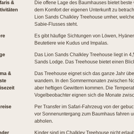
faris &
Die offene Lage des Baumhauses bietet beste
tivitäten
dem Komfort der eigenen Unterkunft zu betrachte
Lion Sands Chalkley Treehouse umher, welches
Sabie-Flusses steht.
ere
Es gibt häufige Sichtungen von Löwen, Hyänen
Beutetiere wie Kudus und Impalas.
ge
Das Lion Sands Chalkley Treehouse liegt in 4,
Sands Lodge. Das Treehouse bietet einen Blic
ima &
Das Treehouse eignet sich das ganze Jahr über 
ste
wandern. In den Sommermonaten zwischen Nov
isezeit
aber heftigen Gewittern kommen. Die Temperatu
Vogelbeobachter eignen sich die Monate zwisc
reise
Per Transfer im Safari-Fahrzeug von der gebuc
vor Sonnenuntergang zum Baumhaus fahren un
abholen.
nder
Kinder sind im Chalkley Treehouse nicht erlaub