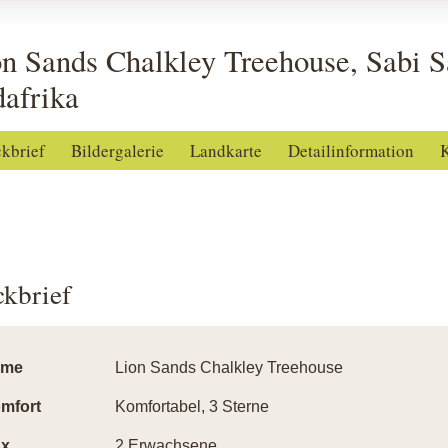
n Sands Chalkley Treehouse, Sabi 
afrika
ckbrief
Bildergalerie
Landkarte
Detailinformation
K
ckbrief
ame
Lion Sands Chalkley Treehouse
mfort
Komfortabel, 3 Sterne
x.
2 Erwachsene