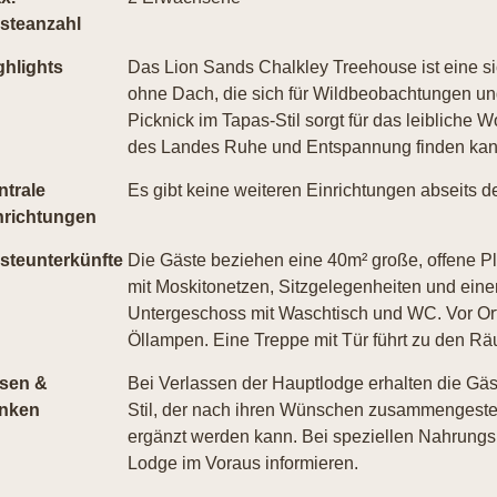
steanzahl
ghlights
Das Lion Sands Chalkley Treehouse ist eine si
ohne Dach, die sich für Wildbeobachtungen un
Picknick im Tapas-Stil sorgt für das leibliche 
des Landes Ruhe und Entspannung finden kan
ntrale
Es gibt keine weiteren Einrichtungen abseits 
nrichtungen
steunterkünfte
Die Gäste beziehen eine 40m² große, offene Pla
mit Moskitonetzen, Sitzgelegenheiten und eine
Untergeschoss mit Waschtisch und WC. Vor Ort g
Öllampen. Eine Treppe mit Tür führt zu den Rä
sen &
Bei Verlassen der Hauptlodge erhalten die Gäs
inken
Stil, der nach ihren Wünschen zusammengestel
ergänzt werden kann. Bei speziellen Nahrungsm
Lodge im Voraus informieren.