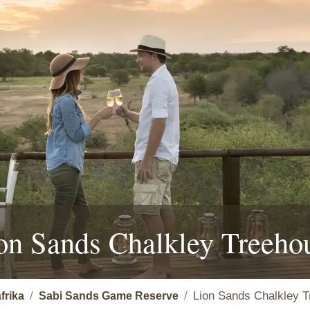
on Sands Chalkley Treeho
Lion Sands Chalkley 
frika
Sabi Sands Game Reserve