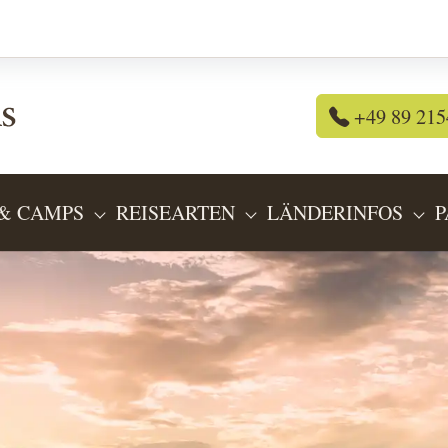
+49 89 215
& CAMPS
REISEARTEN
LÄNDERINFOS
P
OR "REISEANGEBOTE"
SUBMENU FOR "LODGES & CAMPS"
SUBMENU FOR "REIS
SU