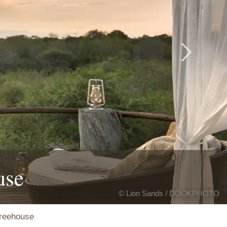
Next
use
© Lion Sands / DOOKPHOTO
Treehouse