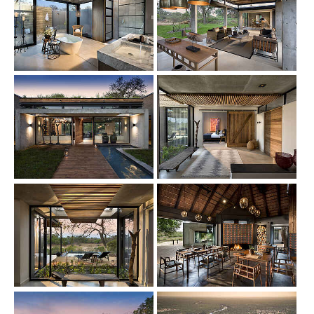
Show larger version
Show larger version
Show larger version
Show larger version
Show larger version
Show larger version