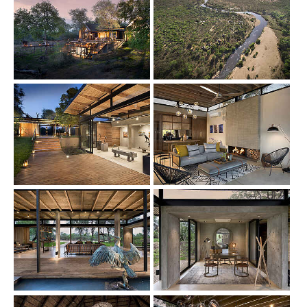
Show larger version
Show larger version
Show larger version
Show larger version
Show larger version
Show larger version