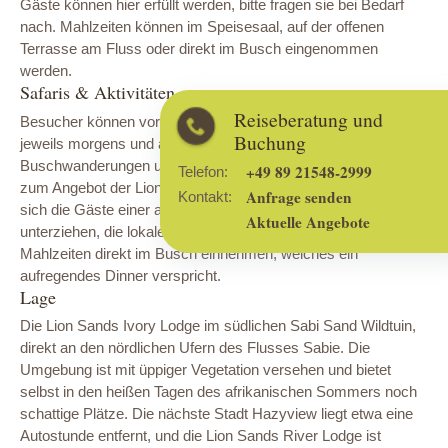
Gäste können hier erfüllt werden, bitte fragen sie bei Bedarf
nach. Mahlzeiten können im Speisesaal, auf der offenen
Terrasse am Fluss oder direkt im Busch eingenommen
werden.
Safaris & Aktivitäten
Reiseberatung und
Besucher können vor Ort an Game Drives teilnehmen, die
Buchung
jeweils morgens und abends stattfinden. Geführte
Buschwanderungen und Nilfperd-Touren gehören ebenfalls
+49 89 21548-2999
Telefon:
zum Angebot der Lion Sands Ivory Lodge. Außerdem können
Anfrage senden
Kontakt:
sich die Gäste einer ausgiebigen Körperbehandlung im Spa
Aktuelle Angebote
unterziehen, die lokale Vogelwelt beobachten, oder ihre
Mahlzeiten direkt im Busch einnehmen, welches ein
aufregendes Dinner verspricht.
Lage
Die Lion Sands Ivory Lodge im südlichen Sabi Sand Wildtuin,
direkt an den nördlichen Ufern des Flusses Sabie. Die
Umgebung ist mit üppiger Vegetation versehen und bietet
selbst in den heißen Tagen des afrikanischen Sommers noch
schattige Plätze. Die nächste Stadt Hazyview liegt etwa eine
Autostunde entfernt, und die Lion Sands River Lodge ist