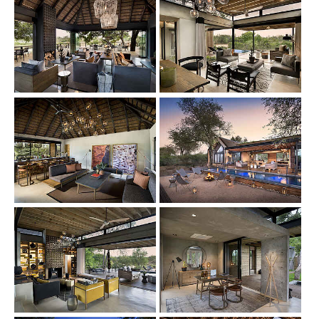
Show larger version
Show larger version
Show larger version
Show larger version