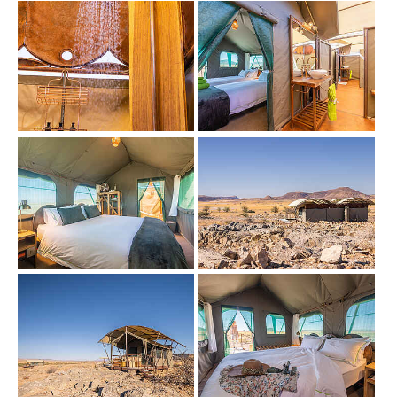
Show larger version
Show larger version
Show larger version
Show larger version
Show larger version
Show larger version