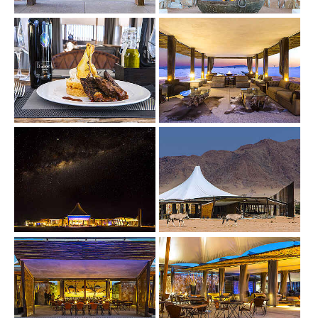
Show larger version
Show larger version
Show larger version
Show larger version
Show larger version
Show larger version