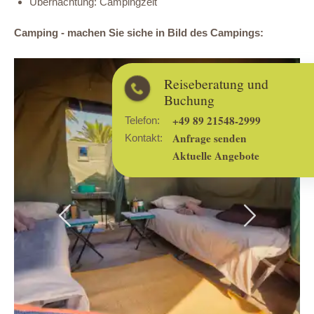
Übernachtung: Campingzelt
Camping - machen Sie siche in Bild des Campings:
Reiseberatung und
Buchung
+49 89 21548-2999
Telefon:
Anfrage senden
Kontakt:
Aktuelle Angebote
Previous
Next