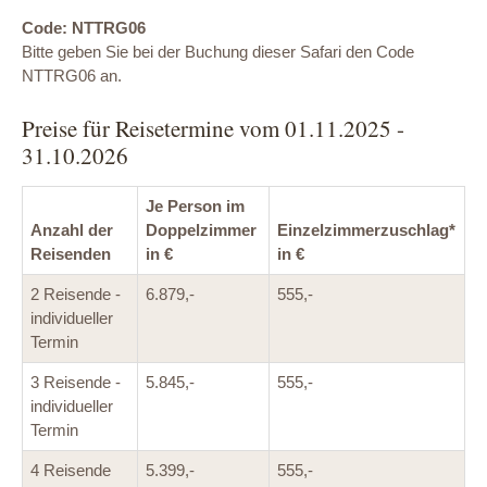
Code: NTTRG06
Bitte geben Sie bei der Buchung dieser Safari den Code
NTTRG06 an.
Preise für Reisetermine vom 01.11.2025 -
31.10.2026
Je Person im
Anzahl der
Doppelzimmer
Einzelzimmerzuschlag*
Reisenden
in €
in €
2 Reisende -
6.879,-
555,-
individueller
Termin
3 Reisende -
5.845,-
555,-
individueller
Termin
4 Reisende
5.399,-
555,-