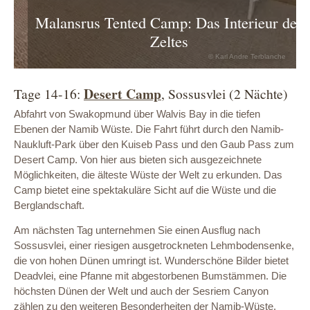
Malansrus Tented Camp: Das Interieur des
Zeltes
© Karl Andre Terblanche
Desert Camp
Tage 14-16:
, Sossusvlei (2 Nächte)
Abfahrt von Swakopmund über Walvis Bay in die tiefen
Ebenen der Namib Wüste. Die Fahrt führt durch den Namib-
Naukluft-Park über den Kuiseb Pass und den Gaub Pass zum
Desert Camp. Von hier aus bieten sich ausgezeichnete
Möglichkeiten, die älteste Wüste der Welt zu erkunden. Das
Camp bietet eine spektakuläre Sicht auf die Wüste und die
Berglandschaft.
Am nächsten Tag unternehmen Sie einen Ausflug nach
Sossusvlei, einer riesigen ausgetrockneten Lehmbodensenke,
die von hohen Dünen umringt ist. Wunderschöne Bilder bietet
Deadvlei, eine Pfanne mit abgestorbenen Bumstämmen. Die
höchsten Dünen der Welt und auch der Sesriem Canyon
zählen zu den weiteren Besonderheiten der Namib-Wüste.