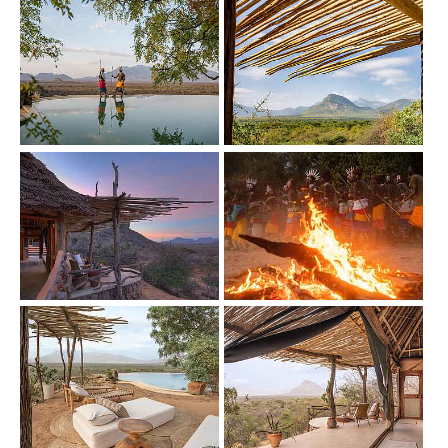
Show larger version
Show larger version
Show larger version
Show larger version
Show larger version
Show larger version