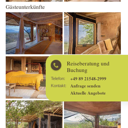
Gästeunterkünfte
Show larger version
Show larger version
Show larger version
Show larger version
Reiseberatung und
Buchung
+49 89 21548-2999
Telefon:
Anfrage senden
Kontakt:
Aktuelle Angebote
Show larger version
Show larger version