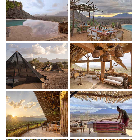
Show larger version
Show larger version
Show larger version
Show larger version