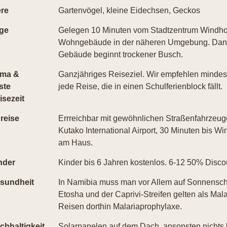
ere
Gartenvögel, kleine Eidechsen, Geckos
ge
Gelegen 10 Minuten vom Stadtzentrum Windhoek
Wohngebäude in der näheren Umgebung. Dank 
Gebäude beginnt trockener Busch.
ima &
Ganzjähriges Reiseziel. Wir empfehlen mindes
ste
jede Reise, die in einen Schulferienblock fällt.
isezeit
reise
Errreichbar mit gewöhnlichen Straßenfahrzeu
Kutako International Airport, 30 Minuten bis W
am Haus.
nder
Kinder bis 6 Jahren kostenlos. 6-12 50% Discou
sundheit
In Namibia muss man vor Allem auf Sonnenschu
Etosha und der Caprivi-Streifen gelten als Mal
Reisen dorthin Malariaprophylaxe.
chhaltigkeit
Solarpanelen auf dem Dach, ansonsten nichts 