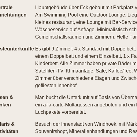
ntrale
Hauptgebäude über Eck gebaut mit Parkplatz 
nrichtungen
Am Swimming Pool eine Outdoor Lounge, Lieg
kleines restaurant, eine Lounge mit Bar-Servi
Wäscheservice auf Anfrage. Minimalistisch sch
Gemeinschaftsräumen und Zimmern. Helle Far
steunterkünfte
Es gibt 9 Zimmer: 4 x Standard mit Doppelbett, 
einem Doppelbett und einem Einzelbett, 1 x F
Kinderbett. Alle Zimmer haben private Bäder
Satelliten-TV. Klimaanlage, Safe, Kaffee/Tee
Zimmer über verschiedene Etagen und Zwischen
gefliesten Innenhof.
sen &
Man bucht die Unterkunft auf Basis von Übern
inken
ein a-la-carte-Muttagessen angeboten und ei
Luchpakete vorbereitet.
faris &
Besuch der Innenstadt von Windhoek, mit Märk
tivitäten
Souvenirshopt, Mineralienhandlungen und Res