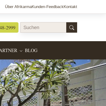
Über Afrikarma
Kunden-Feedback
Kontakt
48-2999
ARTNER
BLOG
EARTEN"
BMENU FOR "LÄNDERINFOS"
SUBMENU FOR "PARTNER"