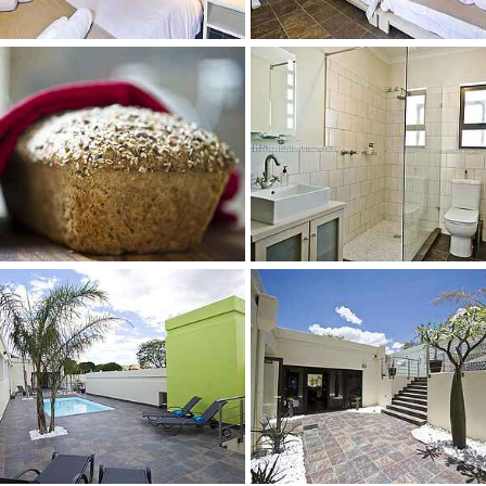
 larger version
Show larger version
 larger version
Show larger version