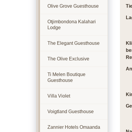
Olive Grove Guesthouse
Ti
La
Otjimbondona Kalahari
Lodge
The Elegant Guesthouse
Kl
be
Re
The Olive Exclusive
An
Ti Melen Boutique
Guesthouse
Ki
Villa Violet
Ge
Voigtland Guesthouse
Zannier Hotels Omaanda
Na