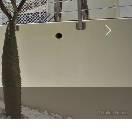
Next
© Galton House