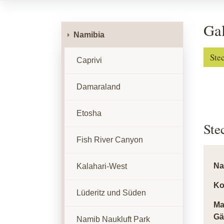
Ga
Namibia
Ste
Caprivi
Damaraland
Etosha
Ste
Fish River Canyon
N
Kalahari-West
Ko
Lüderitz und Süden
Ma
Gä
Namib Naukluft Park