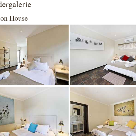
dergalerie
ton House
 larger version
Show larger version
 larger version
Show larger version