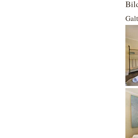
Bil
Gal
Show
Show