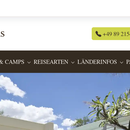
+49 89 215
& CAMPS
REISEARTEN
LÄNDERINFOS
P
OR "REISEANGEBOTE"
SUBMENU FOR "LODGES & CAMPS"
SUBMENU FOR "REIS
SU