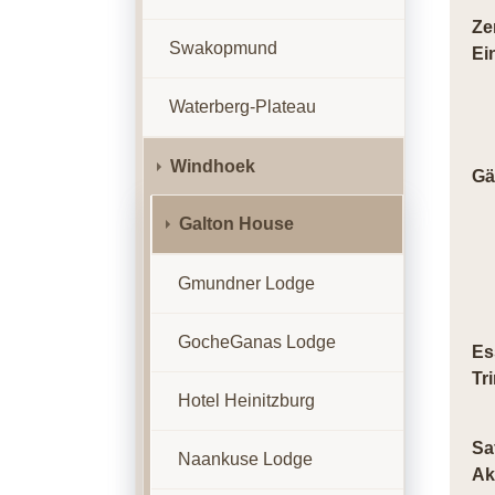
Ze
Swakopmund
Ei
Waterberg-Plateau
Windhoek
Gä
Galton House
Gmundner Lodge
GocheGanas Lodge
Es
Tr
Hotel Heinitzburg
Sa
Naankuse Lodge
Ak