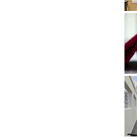
Show
Show