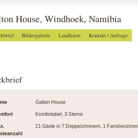
lton House, Windhoek, Namibia
ckbrief
Bildergalerie
Landkarte
Kontakt / Anfrage
ckbrief
ame
Galton House
mfort
Komfortabel, 3 Sterne
x.
21 Gäste in 7 Doppelzimmern, 1 Familienzimm
steanzahl