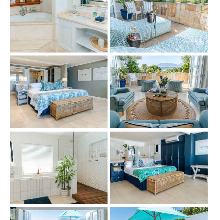
Show larger version
Show larger version
Show larger version
Show larger version
Show larger version
Show larger version