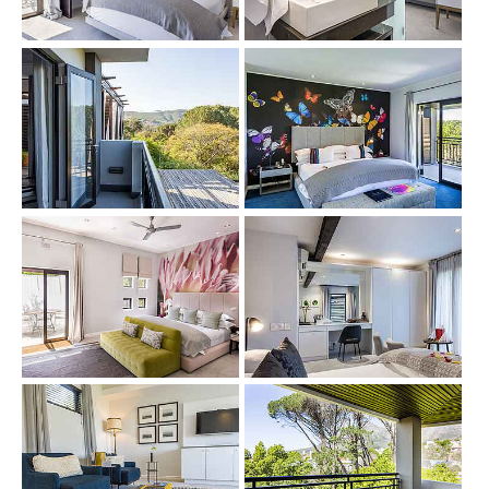
Show larger version
Show larger version
Show larger version
Show larger version
Show larger version
Show larger version